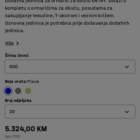
Dodatna jedinica za ormarić za obuću ENTRY. Dolazi u
kompletu s ormarićima za obuću, posudama za
sakupljanje tekućine, T-okvirom i veznim križem.
Osnovna jedinica je potrebna prije dodavanja dodatnih
jedinica.
Više
Širina (mm)
600
Boja vrata
:
Plava
600
900
Broj odjeljaka
20
5.324,00 KM
20
bez PDV
30