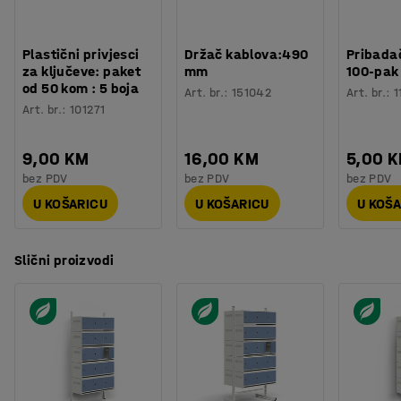
Plastični privjesci
Držač kablova:490
Pribadač
za ključeve: paket
mm
100-pak
od 50 kom : 5 boja
Art. br.
:
151042
Art. br.
:
1
Art. br.
:
101271
9,00 KM
16,00 KM
5,00 
bez PDV
bez PDV
bez PDV
U KOŠARICU
U KOŠARICU
U KOŠ
Slični proizvodi