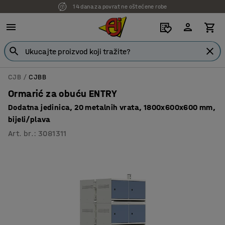
14 dana za povrat ne oštećene robe
CJB
CJBB
Ormarić za obuću ENTRY
Dodatna jedinica, 20 metalnih vrata, 1800x600x600 mm,
bijeli/plava
Art. br.
:
3081311