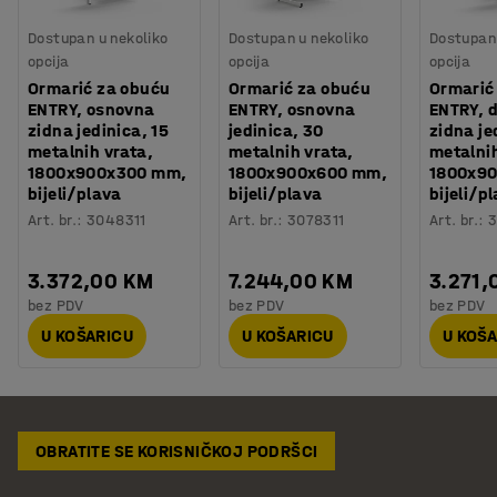
Dostupan u nekoliko
Dostupan u nekoliko
Dostupan 
opcija
opcija
opcija
Ormarić za obuću
Ormarić za obuću
Ormarić
ENTRY, osnovna
ENTRY, osnovna
ENTRY, 
zidna jedinica, 15
jedinica, 30
zidna je
metalnih vrata,
metalnih vrata,
metalnih
1800x900x300 mm,
1800x900x600 mm,
1800x9
bijeli/plava
bijeli/plava
bijeli/p
Art. br.
:
3048311
Art. br.
:
3078311
Art. br.
:
3
3.372,00 KM
7.244,00 KM
3.271,
bez PDV
bez PDV
bez PDV
U KOŠARICU
U KOŠARICU
U KOŠ
OBRATITE SE KORISNIČKOJ PODRŠCI