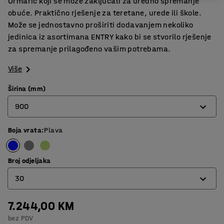
Ormarić koji se može zaključati za uredno spremanje
obuće. Praktično rješenje za teretane, urede ili škole.
Može se jednostavno proširiti dodavanjem nekoliko
jedinica iz asortimana ENTRY kako bi se stvorilo rješenje
za spremanje prilagođeno vašim potrebama.
Više
Širina (mm)
900
Boja vrata
:
Plava
600
900
Broj odjeljaka
30
7.244,00 KM
20
bez PDV
30