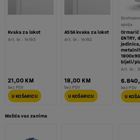
nalazi posuda za sakupljanje nečistoće i tekućine s
Težina
:
70,17
kg
obuće.
Montaža
:
Dolazi nesastavljeno
Dostupan 
Testirano
:
Ovaj dvostrani ormarić za obuću dolazi s dva T-okvira i
opcija
EN 16139:2013, EN 16121:2013+A1:2017, EN 1022:2018
veznim križevima koji se lako postavljaju. Perforacije u
Kvaka za lokot
ASSA kvaka za lokot
Ormarić
Kvaliteta - Eko oznaka
:
Byggvarubedömd ID: 163852
ENTRY, 
okviru olakšavaju podešavanje razmaka između polica
Art. br.
:
14193
Art. br.
:
14192
jedinica
prema vašim potrebama.
metalnih
1800x9
bijeli/p
Art. br.
:
3
21,00 KM
18,00 KM
6.840
bez PDV
bez PDV
bez PDV
U KOŠARICU
U KOŠARICU
U KOŠ
Možda vas zanima