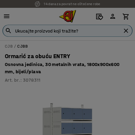
14 dana za povrat ne oštećene robe
CJB
CJBB
Ormarić za obuću ENTRY
Osnovna jedinica, 30 metalnih vrata, 1800x900x600
mm, bijeli/plava
Art. br.
:
3078311