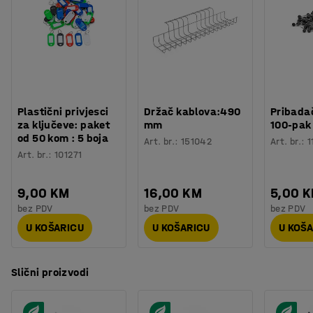
Plastični privjesci
Držač kablova:490
Pribadač
za ključeve: paket
mm
100-pak
od 50 kom : 5 boja
Art. br.
:
151042
Art. br.
:
1
Art. br.
:
101271
9,00 KM
16,00 KM
5,00 
bez PDV
bez PDV
bez PDV
U KOŠARICU
U KOŠARICU
U KOŠ
Slični proizvodi