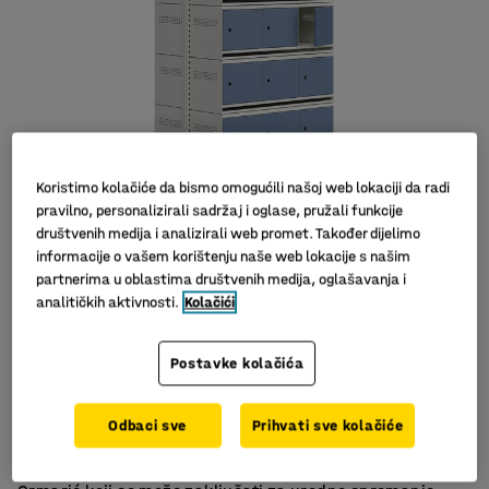
Koristimo kolačiće da bismo omogućili našoj web lokaciji da radi
pravilno, personalizirali sadržaj i oglase, pružali funkcije
društvenih medija i analizirali web promet. Također dijelimo
informacije o vašem korištenju naše web lokacije s našim
partnerima u oblastima društvenih medija, oglašavanja i
analitičkih aktivnosti.
Kolačići
Postavke kolačića
Metalna vrata
Brava za sigurno spremanje
Odbaci sve
Prihvati sve kolačiće
S posudom za sakupljanje tekućina