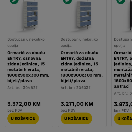
Dostupan u nekoliko
Dostupan u nekoliko
Dostupan 
opcija
opcija
opcija
Ormarić za obuću
Ormarić za obuću
Ormarić
ENTRY, osnovna
ENTRY, dodatna
ENTRY, 
zidna jedinica, 15
zidna jedinica, 15
jedinica
metalnih vrata,
metalnih vrata,
montaža
1800x900x300 mm,
1800x900x300 mm,
metalnih
bijeli/plava
bijeli/plava
1800x9
antraci
Art. br.
:
3048311
Art. br.
:
3060311
Art. br.
:
3
3.372,00 KM
3.271,00 KM
3.873
bez PDV
bez PDV
bez PDV
U KOŠARICU
U KOŠARICU
U KOŠ