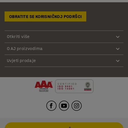
OBRATITE SE KORISNIČKOJ PODRŠCI
Otkriti više
O AJ proizvodima
Uvjeti prodaje