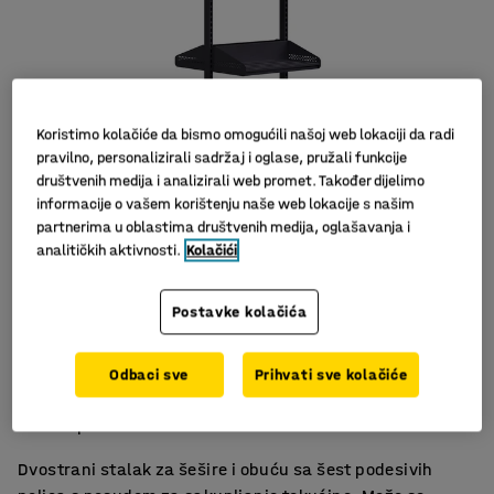
Koristimo kolačiće da bismo omogućili našoj web lokaciji da radi
pravilno, personalizirali sadržaj i oglase, pružali funkcije
društvenih medija i analizirali web promet. Također dijelimo
informacije o vašem korištenju naše web lokacije s našim
partnerima u oblastima društvenih medija, oglašavanja i
Slični proizvodi
analitičkih aktivnosti.
Kolačići
Postavke kolačića
Jenostavno čišćenje
Odbaci sve
Prihvati sve kolačiće
S posudom za sakupljanje tekućina
Štedi prostor
Dvostrani stalak za šešire i obuću sa šest podesivih