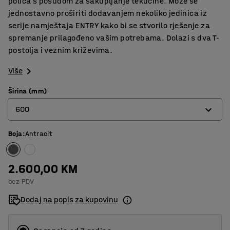
polica s posudom za sakupljanje tekućine. Može se
jednostavno proširiti dodavanjem nekoliko jedinica iz
serije namještaja ENTRY kako bi se stvorilo rješenje za
spremanje prilagođeno vašim potrebama. Dolazi s dva T-
postolja i veznim križevima.
Više
Širina (mm)
600
Boja
:
Antracit
600
900
2.600,00 KM
bez PDV
Dodaj na popis za kupovinu