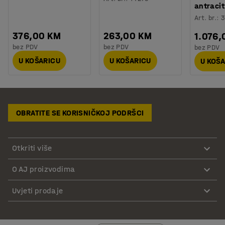
antracit
Art. br.
:
3
376,00 KM
263,00 KM
1.076,
bez PDV
bez PDV
bez PDV
U KOŠARICU
U KOŠARICU
U KOŠ
OBRATITE SE KORISNIČKOJ PODRŠCI
Otkriti više
O AJ proizvodima
Uvjeti prodaje