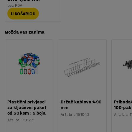
bez PDV
U KOŠARICU
Možda vas zanima
Plastični privjesci
Držač kablova:490
Pribadač
za ključeve: paket
mm
100-pak
od 50 kom : 5 boja
Art. br.
:
151042
Art. br.
:
1
Art. br.
:
101271