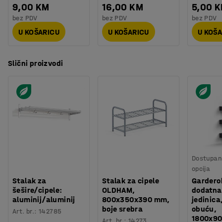
9,00 KM
16,00 KM
5,00 
bez PDV
bez PDV
bez PDV
U KOŠARICU
U KOŠARICU
U KOŠ
Slični proizvodi
Dostupan 
opcija
Stalak za
Stalak za cipele
Gardero
šešire/cipele:
OLDHAM,
dodatna
aluminij/aluminij
800x350x390 mm,
jedinica
boje srebra
obuću,
Art. br.
:
142785
1800x9
Art. br.
:
14273