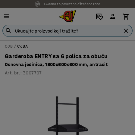
14 dana za povrat ne oštećene robe
CJB
CJBA
Garderoba ENTRY sa 6 polica za obuću
Osnovna jedinica, 1800x600x600 mm, antracit
Art. br.
:
3067707