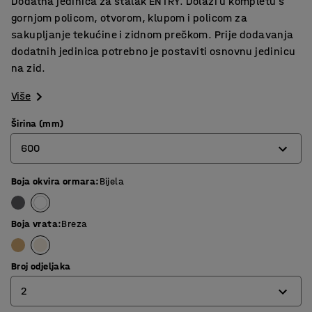
Dodatna jedinica za stalak ENTRY. Dolazi u kompletu s
gornjom policom, otvorom, klupom i policom za
sakupljanje tekućine i zidnom prečkom. Prije dodavanja
dodatnih jedinica potrebno je postaviti osnovnu jedinicu
na zid.
Više
Širina (mm)
600
Boja okvira ormara
:
Bijela
600
900
Boja vrata
:
Breza
Broj odjeljaka
2