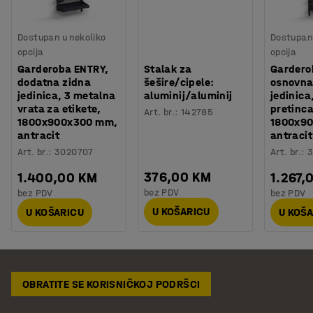
Dostupan u nekoliko
Dostupan 
opcija
opcija
Garderoba ENTRY,
Stalak za
Gardero
dodatna zidna
šešire/cipele:
osnovna
jedinica, 3 metalna
aluminij/aluminij
jedinica
vrata za etikete,
pretinca
Art. br.
:
142785
1800x900x300 mm,
1800x9
antracit
antracit
Art. br.
:
3020707
Art. br.
:
3
376,00 KM
1.400,00 KM
1.267,
bez PDV
bez PDV
bez PDV
U KOŠARICU
U KOŠARICU
U KOŠ
OBRATITE SE KORISNIČKOJ PODRŠCI