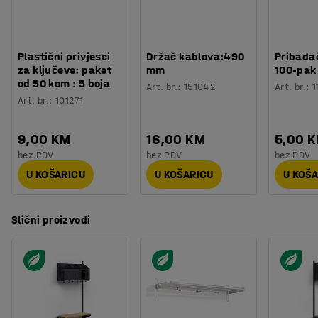
Plastični privjesci
Držač kablova:490
Pribadač
za ključeve: paket
mm
100-pak
od 50 kom : 5 boja
Art. br.
:
151042
Art. br.
:
1
Art. br.
:
101271
9,00 KM
16,00 KM
5,00 
bez PDV
bez PDV
bez PDV
U KOŠARICU
U KOŠARICU
U KOŠ
Slični proizvodi