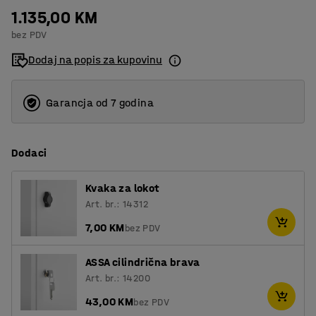
1.135,00 KM
2
bez PDV
3
Dodaj na popis za kupovinu
Garancja od 7 godina
Dodaci
Kvaka za lokot
Art. br.: 14312
7,00 KM
bez PDV
ASSA cilindrična brava
Art. br.: 14200
43,00 KM
bez PDV