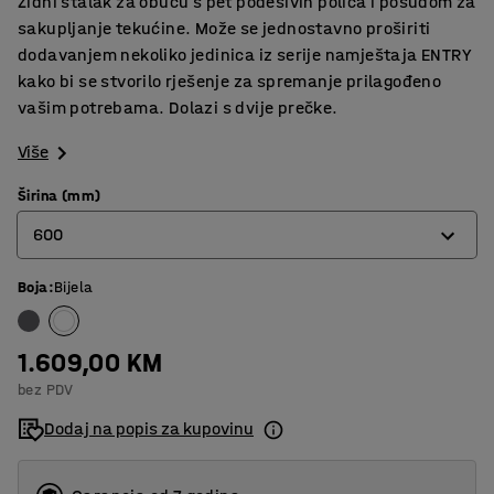
Zidni stalak za obuću s pet podesivih polica i posudom za
sakupljanje tekućine. Može se jednostavno proširiti
dodavanjem nekoliko jedinica iz serije namještaja ENTRY
kako bi se stvorilo rješenje za spremanje prilagođeno
vašim potrebama. Dolazi s dvije prečke.
Više
Širina (mm)
600
Boja
:
Bijela
600
900
1.609,00 KM
bez PDV
Dodaj na popis za kupovinu