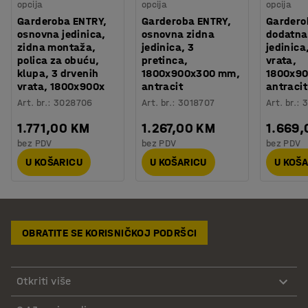
opcija
opcija
opcija
Garderoba ENTRY,
Garderoba ENTRY,
Gardero
osnovna jedinica,
osnovna zidna
dodatna
zidna montaža,
jedinica, 3
jedinica
polica za obuću,
pretinca,
vrata,
klupa, 3 drvenih
1800x900x300 mm,
1800x9
vrata, 1800x900x
antracit
antraci
Art. br.
:
3028706
Art. br.
:
3018707
Art. br.
:
3
1.771,00 KM
1.267,00 KM
1.669
bez PDV
bez PDV
bez PDV
U KOŠARICU
U KOŠARICU
U KOŠ
OBRATITE SE KORISNIČKOJ PODRŠCI
Otkriti više