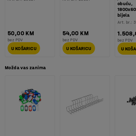
obuću,
1800x6
bijela
Art. br.
:
50,00 KM
54,00 KM
1.508
bez PDV
bez PDV
bez PDV
U KOŠARICU
U KOŠARICU
U KOŠ
Možda vas zanima