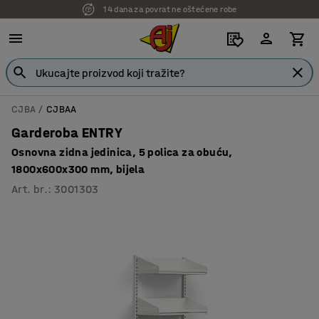
7 godina garancije
CJBA
CJBAA
Garderoba ENTRY
Osnovna zidna jedinica, 5 polica za obuću,
1800x600x300 mm, bijela
Art. br.
:
3001303