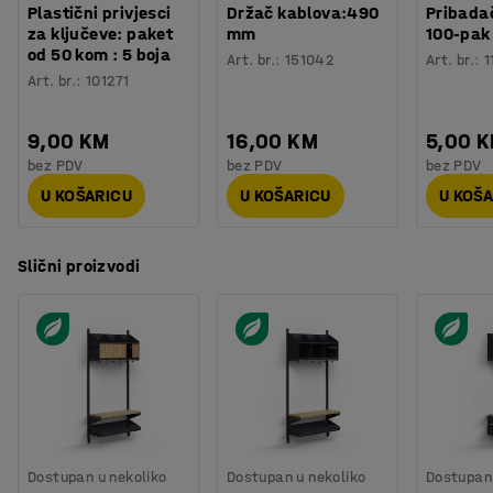
Plastični privjesci
Držač kablova:490
Pribadač
za ključeve: paket
mm
100-pak
od 50 kom : 5 boja
Art. br.
:
151042
Art. br.
:
1
Art. br.
:
101271
9,00 KM
16,00 KM
5,00 
bez PDV
bez PDV
bez PDV
U KOŠARICU
U KOŠARICU
U KOŠ
Slični proizvodi
Dostupan u nekoliko
Dostupan u nekoliko
Dostupan 