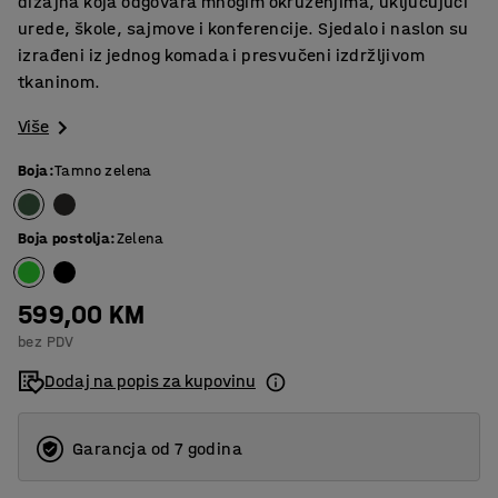
dizajna koja odgovara mnogim okruženjima, uključujući
urede, škole, sajmove i konferencije. Sjedalo i naslon su
izrađeni iz jednog komada i presvučeni izdržljivom
tkaninom.
Više
Boja
:
Tamno zelena
Boja postolja
:
Zelena
599,00 KM
bez PDV
Dodaj na popis za kupovinu
Garancja od 7 godina