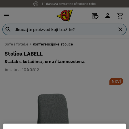
14 dana za povrat ne oštećene robe
Sofe i fotelje
Konferencijske stolice
Stolica LABELL
Stalak s kotačima, crna/tamnozelena
Art. br.
:
1040812
Novi