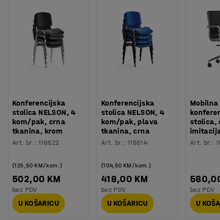
Konferencijska
Konferencijska
Mobilna
stolica NELSON, 4
stolica NELSON, 4
konfere
kom/pak, crna
kom/pak, plava
stolica,
tkanina, krom
tkanina, crna
imitacij
Art. br.
:
116622
Art. br.
:
116614
Art. br.
:
1
(125,50 KM/kom.)
(104,50 KM/kom.)
502,00 KM
418,00 KM
580,0
bez PDV
bez PDV
bez PDV
U KOŠARICU
U KOŠARICU
U KOŠ