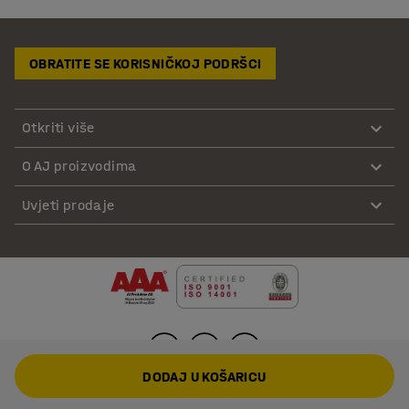
OBRATITE SE KORISNIČKOJ PODRŠCI
Otkriti više
O AJ proizvodima
Uvjeti prodaje
DODAJ U KOŠARICU