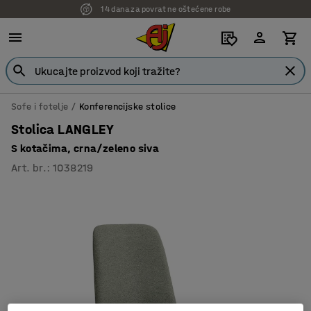
14 dana za povrat ne oštećene robe
7 godina garancije
Sofe i fotelje
Konferencijske stolice
Stolica LANGLEY
S kotačima, crna/zeleno siva
Art. br.
:
1038219