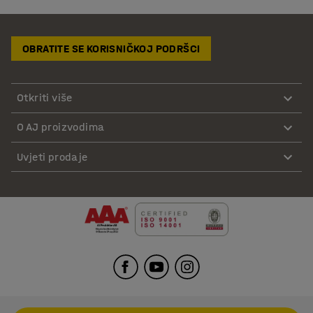
OBRATITE SE KORISNIČKOJ PODRŠCI
Otkriti više
O AJ proizvodima
Uvjeti prodaje