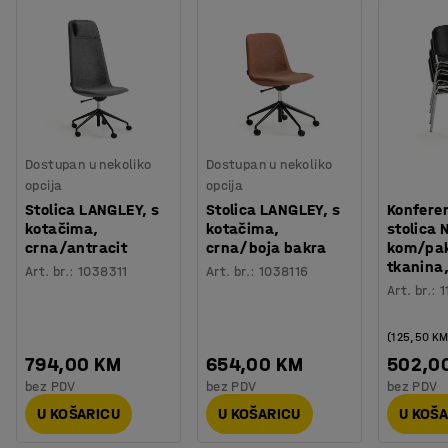
Dostupan u nekoliko
Dostupan u nekoliko
opcija
opcija
Stolica LANGLEY, s
Stolica LANGLEY, s
Konfere
kotačima,
kotačima,
stolica 
crna/antracit
crna/boja bakra
kom/pak
tkanina
Art. br.
:
1038311
Art. br.
:
1038116
Art. br.
:
1
(125,50 K
794,00 KM
654,00 KM
502,0
bez PDV
bez PDV
bez PDV
U KOŠARICU
U KOŠARICU
U KOŠ