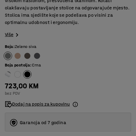
visokim naslonom, presvučena tkaninom. Kotači
olakšavaju postavljanje stolice na odgovarajuće mjesto.
Stolica ima sjedište koje se podešava po visini za
optimalnu udobnost i ergonomiju.
Više
Boja
:
Zeleno siva
Boja postolja
:
Crna
723,00 KM
bez PDV
Dodaj na popis za kupovinu
Garancja od 7 godina