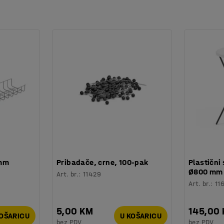
 mm
Pribadače, crne, 100-pak
Plastični 
Ø800 mm
Art. br.
:
11429
Art. br.
:
11
5,00 KM
145,00
KOŠARICU
U KOŠARICU
bez PDV
bez PDV