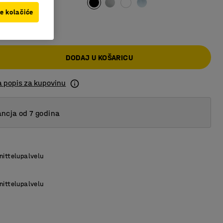
ve kolačiće
 KM
DODAJ U KOŠARICU
a popis za kupovinu
ncja od 7 godina
nittelupalvelu
nittelupalvelu