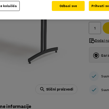
e kolačića
Odbaci sve
Prihvati s
449,00
bez PDV
Dodaj n
Gara
Suun
Slični proizvodi
Suun
čne informacije