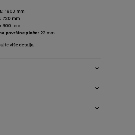
a
:
1800
mm
:
720
mm
:
800
mm
Debljina površine ploče
:
22
mm
ajte više detalja
agovaonice, učionice ili na radnom mjestu.
 uvjete. Podesivo postolje dopušta da stol
deli su dostupni, tako da možete odabrati onaj
 je zaobljen na dnu, posebno se lako čisti