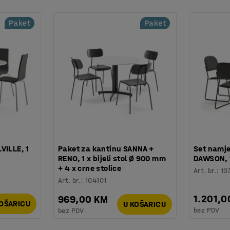
Paket
Paket
A1:2015
VILLE, 1
Paket za kantinu SANNA +
Set namj
RENO, 1 x bijeli stol Ø 900 mm
DAWSON, 1 
+ 4 x crne stolice
Art. br.
:
10
Art. br.
:
104101
1.201,0
969,00 KM
KOŠARICU
U KOŠARICU
bez PDV
bez PDV