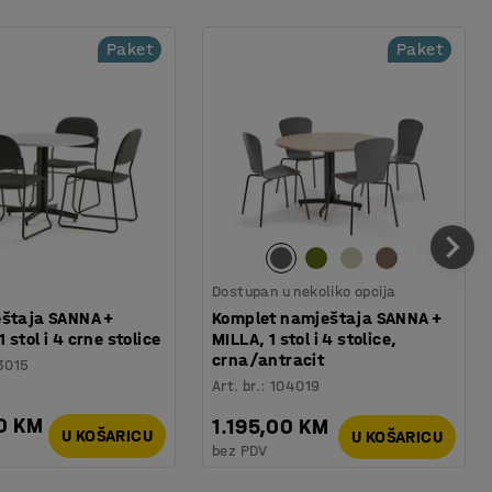
Paket
Paket
Dostupan u nekoliko opcija
eštaja SANNA +
Komplet namještaja SANNA +
stol i 4 crne stolice
MILLA, 1 stol i 4 stolice,
crna/antracit
3015
Art. br.
:
104019
0 KM
1.195,00 KM
U KOŠARICU
U KOŠARICU
bez PDV