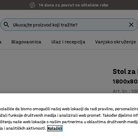
14 dana za povrat ne oštećene robe
a
Blagovaonica
Ulaz i recepcija
Vanjsko okruženje
Stol za
1800x800
Art. br.
:
10
Zaobljeni
olačiće da bismo omogućili našoj web lokaciji da radi pravilno, personalizira
Podesivo 
žali funkcije društvenih medija i analizirali web promet. Također dijelimo in
Izdržljivi
štenju naše web lokacije s našim partnerima u oblastima društvenih medij
 i analitičkih aktivnosti.
Kolačići
Boja površin