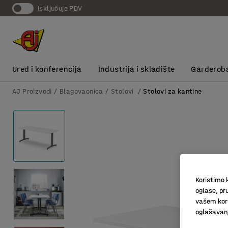
Isključuje PDV
Ured i konferencija
Industrija i skladište
Garderob
AJ Proizvodi
Blagovaonica
Stolovi
Stolovi za kantine
Koristimo k
oglase, pru
vašem kori
oglašavanja