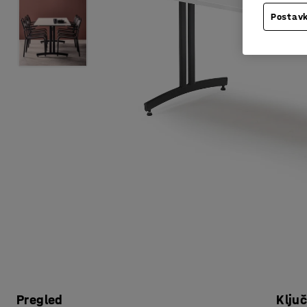
Postavk
Pregled
Klju