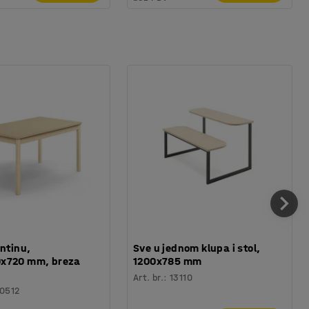
antinu,
Sve u jednom klupa i stol,
x720 mm, breza
1200x785 mm
Art. br.
:
13110
0512