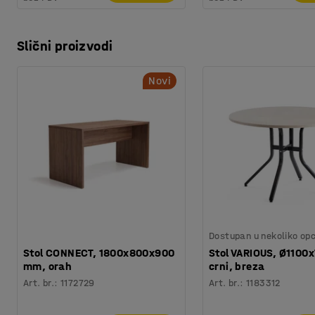
Slični proizvodi
Novi
Dostupan u nekoliko opc
Stol CONNECT, 1800x800x900
Stol VARIOUS, Ø1100
mm, orah
crni, breza
Art. br.
:
1172729
Art. br.
:
1183312