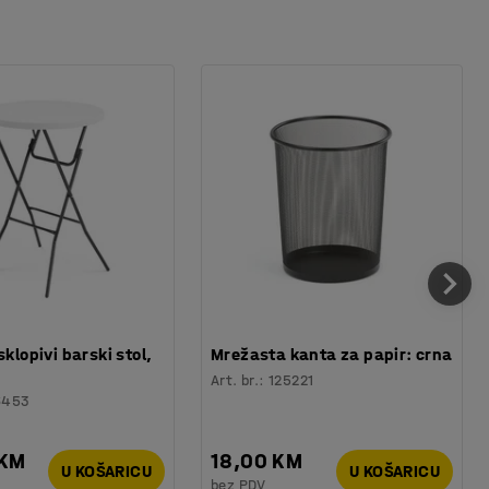
sklopivi barski stol,
Mrežasta kanta za papir: crna
Art. br.
:
125221
6453
 KM
18,00 KM
U KOŠARICU
U KOŠARICU
bez PDV