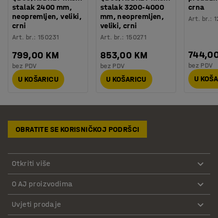
stalak 2400 mm,
stalak 3200-4000
crna
neopremljen, veliki,
mm, neopremljen,
Art. br.
:
1
crni
veliki, crni
Art. br.
:
150231
Art. br.
:
150271
744,0
799,00 KM
853,00 KM
bez PDV
bez PDV
bez PDV
U KOŠ
U KOŠARICU
U KOŠARICU
OBRATITE SE KORISNIČKOJ PODRŠCI
Otkriti više
O AJ proizvodima
Uvjeti prodaje