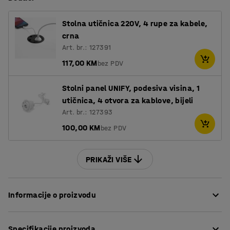
Stolna utičnica 220V, 4 rupe za kabele,
crna
Art. br.: 127391
117,00 KM
bez PDV
Stolni panel UNIFY, podesiva visina, 1
utičnica, 4 otvora za kablove, bijeli
Art. br.: 127393
100,00 KM
bez PDV
PRIKAŽI VIŠE
Informacije o proizvodu
Sakrijte kablove i održavajte konferencijski stol urednim
Specifikacije proizvoda
korištenjem praktične kutije za kablove. Budući da je