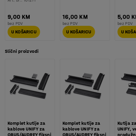
Art. br.
:
101271
9,00 KM
16,00 KM
5,00 
bez PDV
bez PDV
bez PDV
U KOŠARICU
U KOŠARICU
U KOŠ
Slični proizvodi
Komplet kutije za
Komplet kutije za
Kutija z
kablove UNIFY za
kablove UNIFY za
UNIFY, ve
QBUS/AUDREY fiksni
QBUS/AUDREY fiksni
produžni