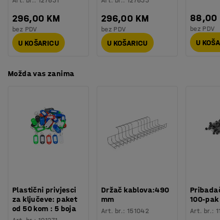
Art. br.
:
127631
Art. br.
:
127633
88,00
296,00 KM
296,00 KM
bez PDV
bez PDV
bez PDV
U KOŠ
U KOŠARICU
U KOŠARICU
Možda vas zanima
Plastični privjesci
Držač kablova:490
Pribadač
za ključeve: paket
mm
100-pak
od 50 kom : 5 boja
Art. br.
:
151042
Art. br.
:
1