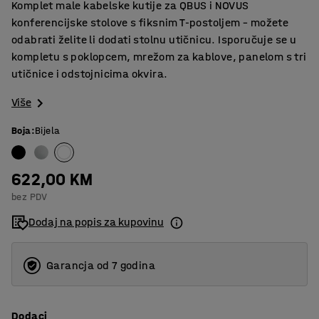
Komplet male kabelske kutije za QBUS i NOVUS
konferencijske stolove s fiksnim T-postoljem – možete
odabrati želite li dodati stolnu utičnicu. Isporučuje se u
kompletu s poklopcem, mrežom za kablove, panelom s tri
utičnice i odstojnicima okvira.
Više
Boja
:
Bijela
622,00 KM
bez PDV
Dodaj na popis za kupovinu
Garancja od 7 godina
Dodaci