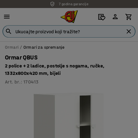
7 godina garancije
Ormari
Ormari za spremanje
Ormar QBUS
2 police + 2 ladice, postolje s nogama, ručke,
1332x800x420 mm, bijeli
Art. br.
:
170413