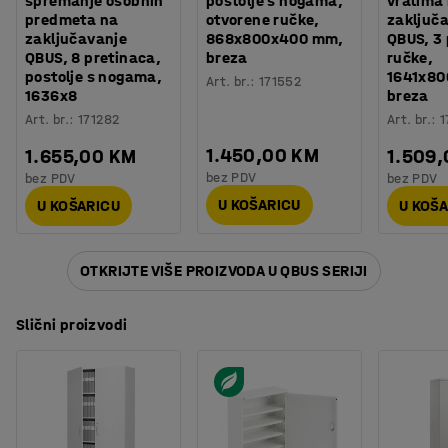
spremanje osobnih
postolje s nogama,
vratima
predmeta na
otvorene ručke,
zaključ
zaključavanje
868x800x400 mm,
QBUS, 3 
QBUS, 8 pretinaca,
breza
ručke,
postolje s nogama,
1641x8
Art. br.
:
171552
1636x8
breza
Art. br.
:
171282
Art. br.
:
1
1.450,00 KM
1.655,00 KM
1.509
bez PDV
bez PDV
bez PDV
U KOŠARICU
U KOŠARICU
U KOŠ
OTKRIJTE VIŠE PROIZVODA U QBUS SERIJI
Slični proizvodi