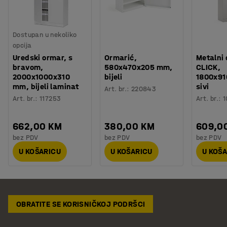
Dostupan u nekoliko
opcija
Uredski ormar, s
Ormarić,
Metalni
bravom,
580x470x205 mm,
CLICK,
2000x1000x310
bijeli
1800x91
mm, bijeli laminat
sivi
Art. br.
:
220843
Art. br.
:
117253
Art. br.
:
1
662,00 KM
380,00 KM
609,0
bez PDV
bez PDV
bez PDV
U KOŠARICU
U KOŠARICU
U KOŠ
OBRATITE SE KORISNIČKOJ PODRŠCI