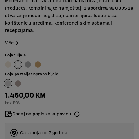
Moderan ormar s vratima i ladicama dizajniran u AJ
Products. Kombinirajte namještaj iz asortimana QBUS za
stvaranje modernog dizajna interijera. Idealno za
korištenje u uredima, konferencijskim sobama i
recepcijama.
Više
Boja
:
Bijela
Boja postolja
:
Isprano bijela
1.450,00 KM
bez PDV
Dodaj na popis za kupovinu
Garancja od 7 godina