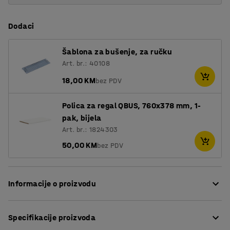
Dodaci
Šablona za bušenje, za ručku
Art. br.: 40108
18,00 KM
bez PDV
Polica za regal QBUS, 760x378 mm, 1-
pak, bijela
Art. br.: 1824303
50,00 KM
bez PDV
Informacije o proizvodu
Prilagodljiv QBUS asortiman namještaja olakšava
Specifikacije proizvoda
stvaranje dobro organiziranog radnog mjesta!