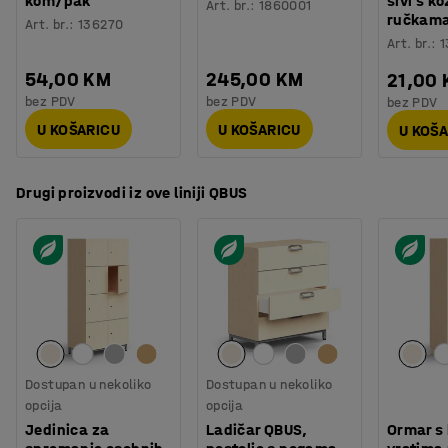
kom/pak
sivi s k
Kvaliteta - Eko oznaka
:
Möbelfakta 120240627, EPD
Art. br.
:
1860001
praškastom tehnikom daje čvrstu i izdržljivu površinu
ručkam
Art. br.
:
136270
koja je savršena za namještaj koji se koristi svaki dan.
Art. br.
:
1
54,00 KM
245,00 KM
21,00
Želite više prostora za spremanje? Namještaj QBUS je
bez PDV
bez PDV
bez PDV
izrađen tako da odgovara ostalom namještaju, a
U KOŠARICU
U KOŠARICU
zahvaljujući modularnom načinu slaganja možete
U KOŠ
sastaviti svoj prostor za spremanje. Za učinkovit radni
dan!
Drugi proizvodi iz ove liniji QBUS
Dostupan u nekoliko
Dostupan u nekoliko
opcija
opcija
Jedinica za
Ladičar QBUS,
Ormar s 