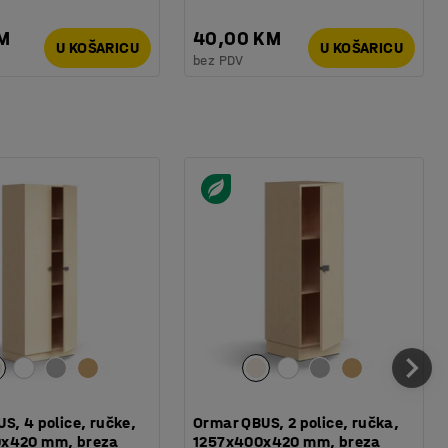
KM
40,00 KM
U KOŠARICU
U KOŠARICU
bez PDV
S, 4 police, ručke,
Ormar QBUS, 2 police, ručka,
x420 mm, breza
1257x400x420 mm, breza