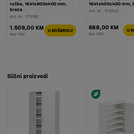
ručke, 1641x800x400 mm,
1641x400x400 mm, b
breza
Art. br.
:
170243
Art. br.
:
170182
688,00 KM
1.509,00 KM
U 
U KOŠARICU
bez PDV
bez PDV
Slični proizvodi