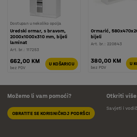
Dostupan u nekoliko opcija
Uredski ormar, s bravom,
Ormarić, 580x470x
2000x1000x310 mm, bijeli
bijeli
laminat
Art. br.
:
220843
Art. br.
:
117253
380,00 KM
662,00 KM
U 
U KOŠARICU
bez PDV
bez PDV
Možemo li vam pomoći?
Otkriti više
Savjeti i vodi
OBRATITE SE KORISNIČKOJ PODRŠCI