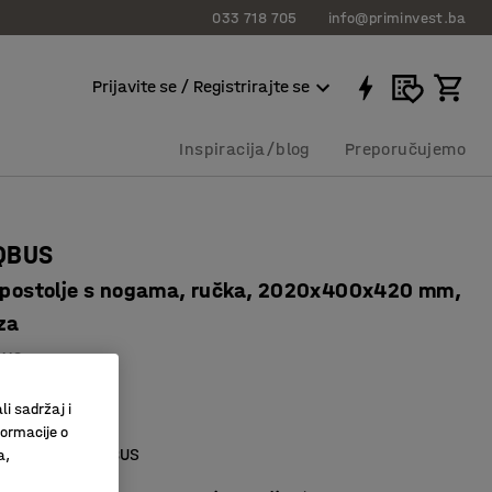
033 718 705
info@priminvest.ba
Prijavite se / Registrirajte se
Inspiracija/blog
Preporučujemo
QBUS
, postolje s nogama, ručka, 2020x400x420 mm,
za
112
police
li sadržaj i
stor
formacije o
e namještaja QBUS
a,