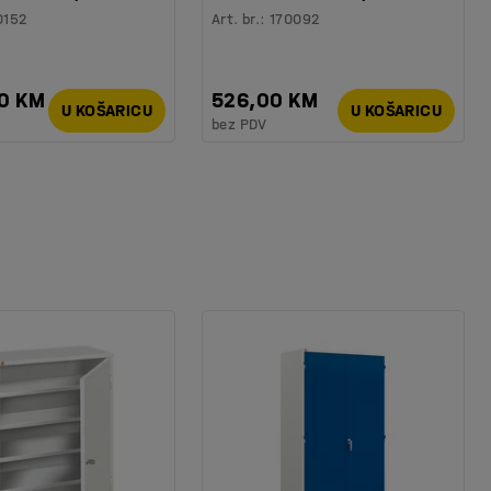
0152
Art. br.
:
170092
00 KM
526,00 KM
U KOŠARICU
U KOŠARICU
bez PDV