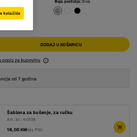
Boja postolja
:
Siva
ve kolačiće
 KM
DODAJ U KOŠARICU
a popis za kupovinu
ncja od 7 godina
Šablona za bušenje, za ručku
Art. br.: 40108
18,00 KM
bez PDV