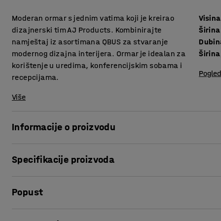
Moderan ormar s jednim vatima koji je kreirao
Visina
dizajnerski tim AJ Products. Kombinirajte
Širina
namještaj iz asortimana QBUS za stvaranje
Dubin
modernog dizajna interijera. Ormar je idealan za
Širina
korištenje u uredima, konferencijskim sobama i
Pogled
recepcijama.
Više
Informacije o proizvodu
Prilagodljiv QBUS asortiman namještaja olakšava stvaran
Specifikacije proizvoda
Ovaj praktičan ormar je savršen za spremanje, od knjiga i 
predmeta koje želite držati nadohvat ruke.
Visina
:
2020
mm
Popust
Širina
:
400
mm
Odgovara većini prostora, a zbog svog dizajna jednako je 
Dubina
:
420
mm
uredima ili konferencijskim sobama.
Širina, unutarnja
:
364
mm
Ispis stranice
Izrađen je od laminata, izdržljivog materijala koji se lako 