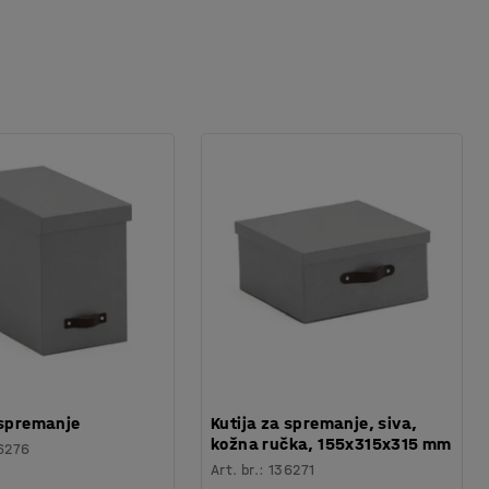
 spremanje
Kutija za spremanje, siva,
kožna ručka, 155x315x315 mm
6276
Art. br.
:
136271