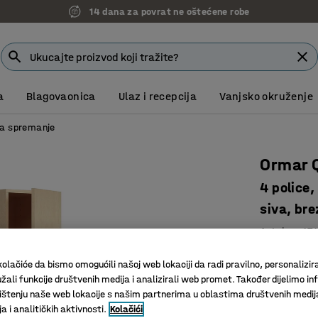
14 dana za povrat ne oštećene robe
a
Blagovaonica
Ulaz i recepcija
Vanjsko okruženje
za spremanje
Ormar 
4 police
siva, bre
Art. br.
:
171
Podesive 
olačiće da bismo omogućili našoj web lokaciji da radi pravilno, personalizira
Štedi pro
žali funkcije društvenih medija i analizirali web promet. Također dijelimo in
Dio serij
štenju naše web lokacije s našim partnerima u oblastima društvenih medij
 i analitičkih aktivnosti.
Kolačići