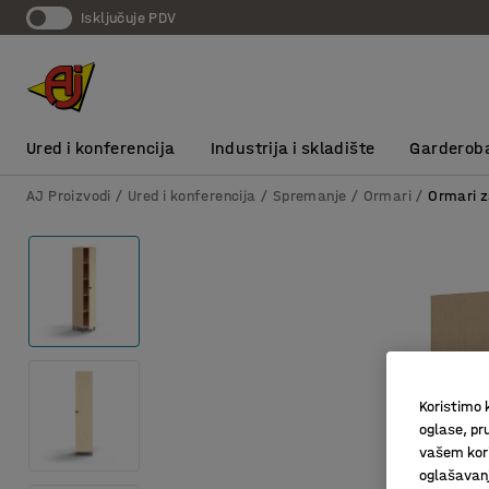
Isključuje PDV
Ured i konferencija
Industrija i skladište
Garderob
AJ Proizvodi
Ured i konferencija
Spremanje
Ormari
Ormari 
Koristimo k
oglase, pru
vašem kori
oglašavanja