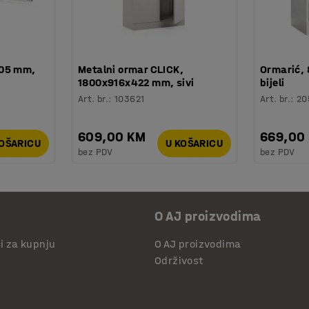
205 mm,
Metalni ormar CLICK,
Ormarić,
1800x916x422 mm, sivi
bijeli
Art. br.
:
103621
Art. br.
:
20
609,00 KM
669,00
KOŠARICU
U KOŠARICU
bez PDV
bez PDV
O AJ proizvodima
či za kupnju
O AJ proizvodima
Održivost