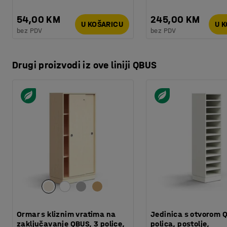
54,00 KM
245,00 KM
U KOŠARICU
U 
bez PDV
bez PDV
Drugi proizvodi iz ove liniji QBUS
Ormar s kliznim vratima na
Jedinica s otvorom Q
zaključavanje QBUS, 3 police,
polica, postolje,