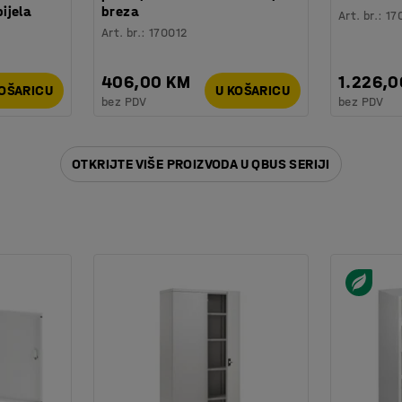
ijela
breza
Art. br.
:
17
Art. br.
:
170012
406,00 KM
1.226,
KOŠARICU
U KOŠARICU
bez PDV
bez PDV
OTKRIJTE VIŠE PROIZVODA U QBUS SERIJI