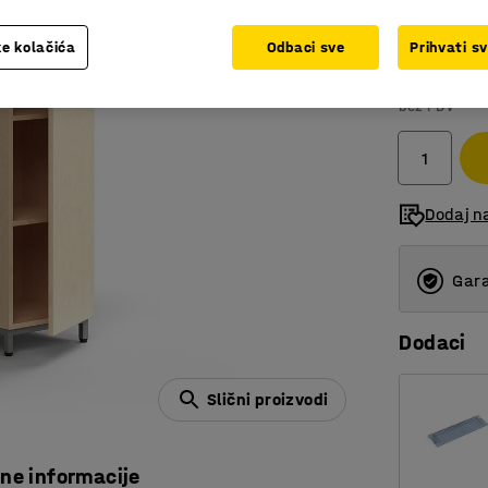
Boja
:
Breza
e kolačića
Odbaci sve
Prihvati s
889,00
bez PDV
Dodaj n
Gara
Dodaci
Slični proizvodi
čne informacije