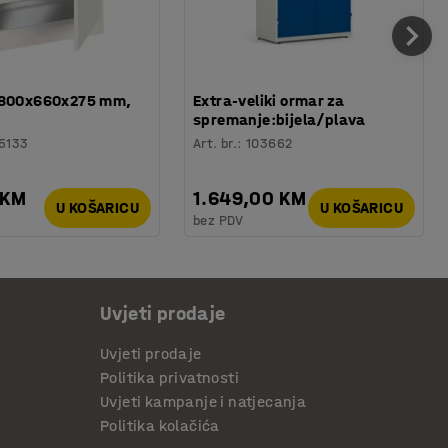
 800x660x275 mm,
Extra-veliki ormar za
spremanje:bijela/plava
5133
Art. br.
:
103662
 KM
1.649,00 KM
U KOŠARICU
U KOŠARICU
bez PDV
Uvjeti prodaje
Uvjeti prodaje
Politika privatnosti
Uvjeti kampanje i natjecanja
Politika kolačića