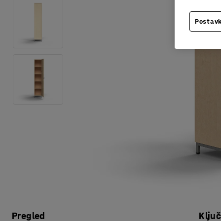
Postavk
Pregled
Klju