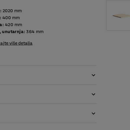
:
2020
mm
:
400
mm
a
:
420
mm
, unutarnja
:
364
mm
ajte više detalja
je dobro organiziranog radnog mjesta!
mapa do uredskih materijala ili drugih
prikladan za korištenje u predvorjima,
održava. Laminat dolazi u nekoliko različitih