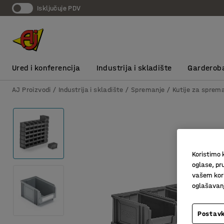
Isključuje PDV
Ured i konferencija
Industrija i skladište
Garderob
AJ Proizvodi
Industrija i skladište
Spremanje
Kutije za sprem
Koristimo k
oglase, pru
vašem kori
oglašavanja
Postavk