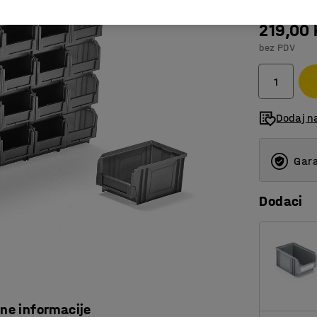
219,00
bez PDV
Dodaj n
Gara
Dodaci
čne informacije