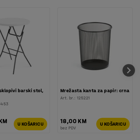
sklopivi barski stol,
Mrežasta kanta za papir: crna
Art. br.
:
125221
6453
 KM
18,00 KM
U KOŠARICU
U KOŠARICU
bez PDV