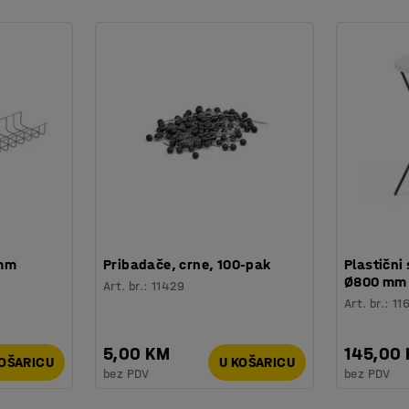
to tražite na polici. Kutije su složive, kada ih
je štedi prostor. Otvor s prednje strane
na na drugoj.
 mm
Pribadače, crne, 100-pak
Plastični 
Ø800 mm
Art. br.
:
11429
Art. br.
:
11
5,00 KM
145,00
KOŠARICU
U KOŠARICU
bez PDV
bez PDV