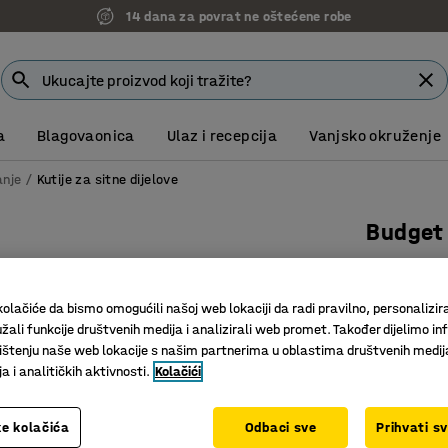
14 dana za povrat ne oštećene robe
a
Blagovaonica
Ulaz i recepcija
Vanjsko okruženje
anje
Kutije za sitne dijelove
Budget 
235x145x
Art. br.
:
22
olačiće da bismo omogućili našoj web lokaciji da radi pravilno, personalizira
žali funkcije društvenih medija i analizirali web promet. Također dijelimo in
Otporne n
štenju naše web lokacije s našim partnerima u oblastima društvenih medij
Otvorena
 i analitičkih aktivnosti.
Kolačići
Složive
Boja kutija
:
S
e kolačića
Odbaci sve
Prihvati s