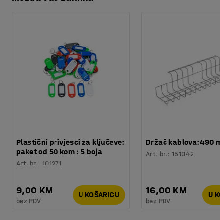
Preuzmite upute za održavanjen
Širina, unutarnja
:
125
mm
za naljepnicu na prednjem dijelu kako bi brzo pronašli ono š
Dužina, unutarnja
:
180
mm
slažete jednu na drugu stvarate rješenje za skladištenje ko
Temperatura
:
-40 - +80
°
omogućava pristup sadržaju kutije, čak i ako su kutije jed
Materijal
:
Polietilen
Boja kutija
:
Siva
Broj /pakiranje
:
38
Težina
:
8,36
kg
Plastični privjesci za ključeve:
Držač kablova:490
paket od 50 kom : 5 boja
Art. br.
:
151042
Art. br.
:
101271
9,00 KM
16,00 KM
U KOŠARICU
U 
bez PDV
bez PDV