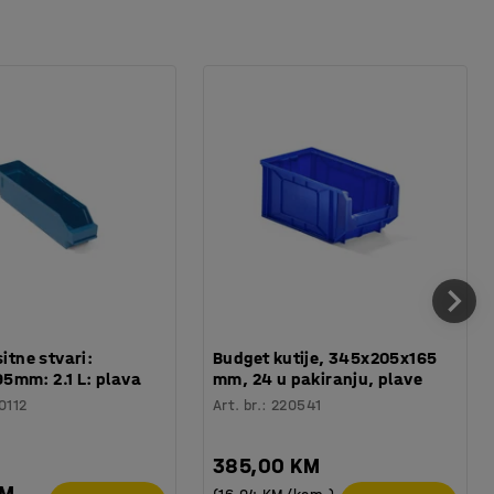
sitne stvari:
Budget kutije, 345x205x165
5mm: 2.1 L: plava
mm, 24 u pakiranju, plave
0112
Art. br.
:
220541
385,00 KM
KM