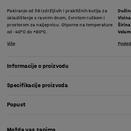
Pakiranje od 38 izdržljivih i praktičnih kutija za
Dužin
skladištenje s ravnim dnom, čvrstom ručkom i
Visina
prostorom za naljepnicu. Otporne na temperature
Širina
od -40°C do +80°C.
Volum
Više
Pogled
Informacije o proizvodu
Napravite red u skladištu ili na policama s ovim pristupačn
Specifikacije proizvoda
izrađenim od polietilena visoke gustoće!
Dužina
:
235
mm
Kutije su vrlo izdržljive i prikladne su za korištenje u teš
Popust
Visina
:
125
mm
kiseline, ulja, otapala i sredstva za pranje. Izrađene su o
Širina
:
145
mm
izdržati temperature od -40 °C do +80 °C.
Volumen
:
4,2
L
Ispis stranice
Visina, Unutarnja
:
110
mm
Kutije za skladištenje imaju ravno dno i praktičnu ručku k
Možda vas zanima