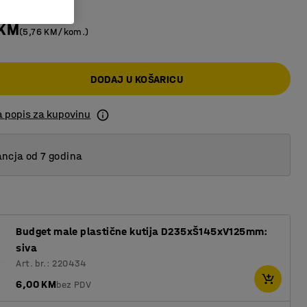
 KM
(5,76 KM/kom.)
DODAJ U KOŠARICU
a popis za kupovinu
ncja od 7 godina
Budget male plastične kutija D235xŠ145xV125mm:
siva
Art. br.: 220434
6,00 KM
bez PDV