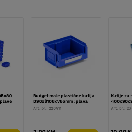
105x80
Budget male plastične kutija
Kutije za 
 plave
D90xŠ105xV55mm: plava
400x90x9
Art. br.
:
220411
Art. br.
:
23
2,00 KM
10,00 