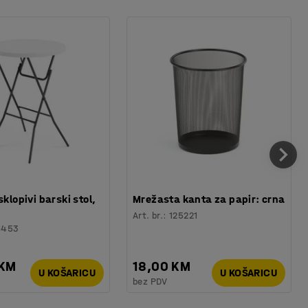
sklopivi barski stol,
Mrežasta kanta za papir: crna
Art. br.
:
125221
6453
 KM
18,00 KM
U KOŠARICU
U KOŠARICU
bez PDV