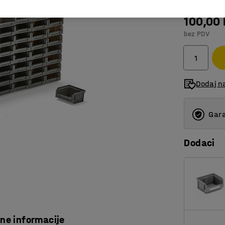
100,00
bez PDV
Dodaj n
Gara
Dodaci
čne informacije