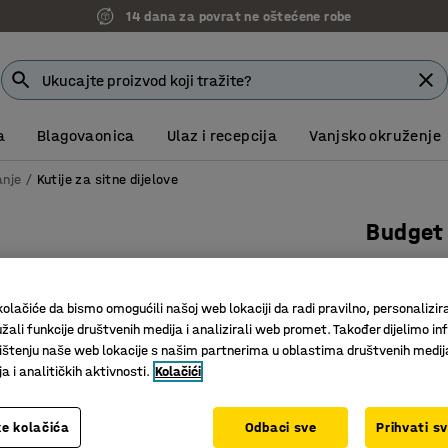
14 dana za povrat ne oštećene robe
a
Blagovaonica
Ulaz i recepcija
Vanjsko okruženje
anje
Kutije za sitne dijelove
Budget 
90x105x5
Art. br.
:
22
olačiće da bismo omogućili našoj web lokaciji da radi pravilno, personalizira
žali funkcije društvenih medija i analizirali web promet. Također dijelimo in
Otvorena
štenju naše web lokacije s našim partnerima u oblastima društvenih medij
Složive
 i analitičkih aktivnosti.
Kolačići
Otporne n
Boja kutija
:
S
e kolačića
Odbaci sve
Prihvati s