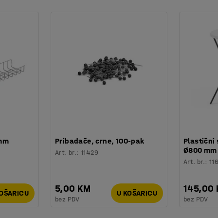
to tražite na polici. Kutije su složive, kada ih
je štedi prostor. Otvor s prednje strane
na na drugoj.
 mm
Pribadače, crne, 100-pak
Plastični 
Ø800 mm
Art. br.
:
11429
Art. br.
:
11
5,00 KM
145,00
KOŠARICU
U KOŠARICU
bez PDV
bez PDV