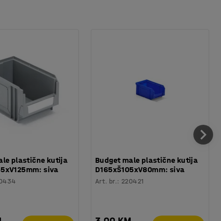
le plastične kutija
Budget male plastične kutija
5xV125mm: siva
D165xŠ105xV80mm: siva
0434
Art. br.
:
220421
M
3,00 KM