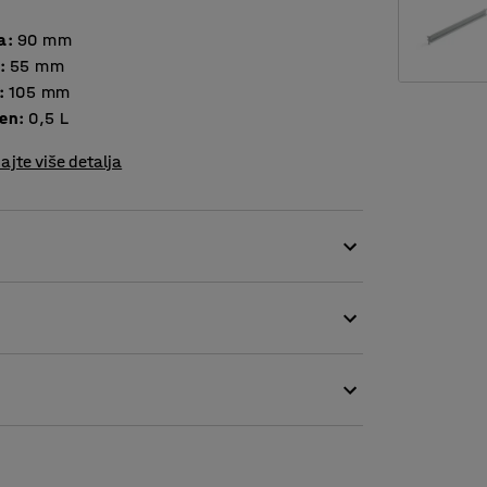
a
:
90
mm
:
55
mm
:
105
mm
en
:
0,5
L
ajte više detalja
im i izdržljivim kutijama za skladištenje
kim i zahtjevnim okruženjima. Otporne su na
d polietilena visoke gustoće, tako da mogu
oja omogućava podizanje. Imaju veliki prostor