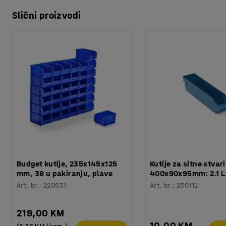
Slični proizvodi
Budget kutije, 235x145x125
Kutije za sitne stvari
mm, 38 u pakiranju, plave
400x90x95mm: 2.1 L
Art. br.
:
220531
Art. br.
:
230112
219,00 KM
10,00 KM