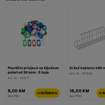
Preuzmite upute za održavanjen
Širina, unutarnja
:
90
mm
za naljepnicu na prednjem dijelu kako bi brzo pronašli ono š
Dužina, unutarnja
:
60
mm
slažete jednu na drugu stvarate rješenje za skladištenje ko
Temperatura
:
-40 - +80
°
omogućava pristup sadržaju kutije, čak i ako su kutije jed
Materijal
:
Polietilen
Boja kutija
:
Siva
Broj /pakiranje
:
50
Težina
:
3
kg
Plastični privjesci za ključeve:
Držač kablova:490
paket od 50 kom : 5 boja
Art. br.
:
151042
Art. br.
:
101271
9,00 KM
16,00 KM
U KOŠARICU
U 
bez PDV
bez PDV