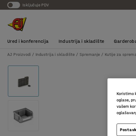
Isključuje PDV
Ured i konferencija
Industrija i skladište
Garderob
AJ Proizvodi
Industrija i skladište
Spremanje
Kutije za sprem
Koristimo k
oglase, pru
vašem kori
oglašavanja
Postavk