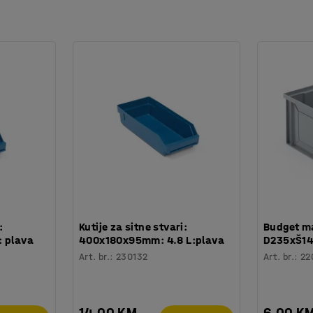
:
Kutije za sitne stvari:
Budget ma
: plava
400x180x95mm: 4.8 L:plava
D235xŠ14
Art. br.
:
230132
Art. br.
:
22
14,00 KM
6,00 K