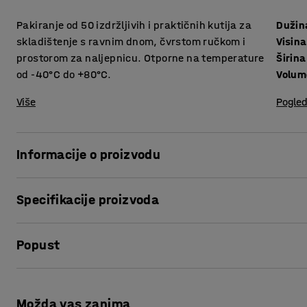
Pakiranje od 50 izdržljivih i praktičnih kutija za
Dužin
skladištenje s ravnim dnom, čvrstom ručkom i
Visina
prostorom za naljepnicu. Otporne na temperature
Širina
od -40°C do +80°C.
Volum
Više
Pogled
Informacije o proizvodu
Napravite red u skladištu ili na policama s ovim pristupačn
Specifikacije proizvoda
izrađenim od polietilena visoke gustoće!
Dužina
:
90
mm
Kutije su vrlo izdržljive i prikladne su za korištenje u teš
Popust
Visina
:
55
mm
kiseline, ulja, otapala i sredstva za pranje. Izrađene su o
Širina
:
105
mm
izdržati temperature od -40 °C do + 80 °C.
Volumen
:
0,5
L
Ispis stranice
Visina, Unutarnja
:
52
mm
Kutije za skladištenje imaju ravno dno i praktičnu ručku k
Možda vas zanima