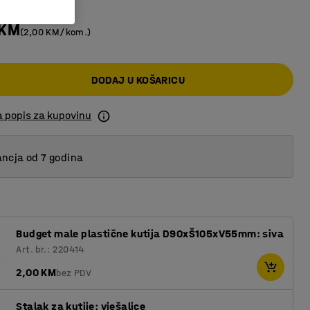
 KM
(2,00 KM/kom.)
DODAJ U KOŠARICU
a popis za kupovinu
ncja od 7 godina
Budget male plastične kutija D90xŠ105xV55mm: siva
Art. br.: 220414
2,00 KM
bez PDV
Stalak za kutije: vješalice