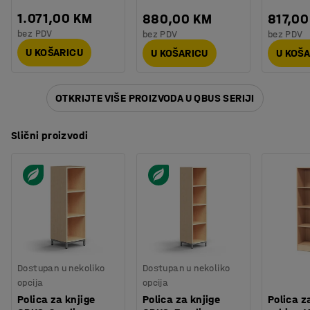
1.071,00 KM
880,00 KM
817,00
bez PDV
bez PDV
bez PDV
U KOŠARICU
U KOŠARICU
U KOŠ
OTKRIJTE VIŠE PROIZVODA U QBUS SERIJI
Slični proizvodi
Dostupan u nekoliko
Dostupan u nekoliko
opcija
opcija
Polica za knjige
Polica za knjige
Polica z