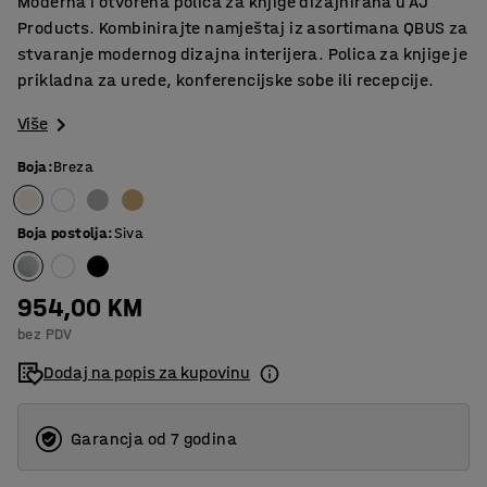
Moderna i otvorena polica za knjige dizajnirana u AJ
Products. Kombinirajte namještaj iz asortimana QBUS za
stvaranje modernog dizajna interijera. Polica za knjige je
prikladna za urede, konferencijske sobe ili recepcije.
Više
Boja
:
Breza
Boja postolja
:
Siva
954,00 KM
bez PDV
Dodaj na popis za kupovinu
Garancja od 7 godina