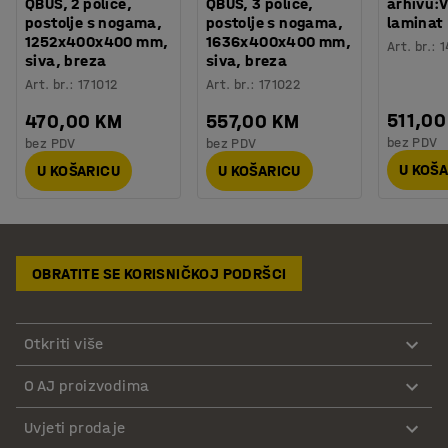
QBUS, 2 police,
QBUS, 3 police,
arhivu:
postolje s nogama,
postolje s nogama,
laminat
1252x400x400 mm,
1636x400x400 mm,
Art. br.
:
1
siva, breza
siva, breza
Art. br.
:
171012
Art. br.
:
171022
511,00
470,00 KM
557,00 KM
bez PDV
bez PDV
bez PDV
U KOŠ
U KOŠARICU
U KOŠARICU
OBRATITE SE KORISNIČKOJ PODRŠCI
Otkriti više
O AJ proizvodima
Uvjeti prodaje