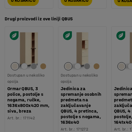
U KOŠARICU
U KOŠARICU
U KOŠ
Drugi proizvodi iz ove liniji QBUS
Dostupan u nekoliko
Dostupan u nekoliko
opcija
opcija
Ormar QBUS, 3
Jedinica za
Jedinic
police, postolje s
spremanje osobnih
spreman
nogama, ručke,
predmeta na
predmet
1636x800x420 mm,
zaključavanje
zaključ
siva, breza
QBUS, 4 pretinca,
QBUS, 4 
postolje s nogama,
postolje
Art. br.
:
171142
1636x40
1641x4
Art. br.
:
171272
Art. br.
:
1