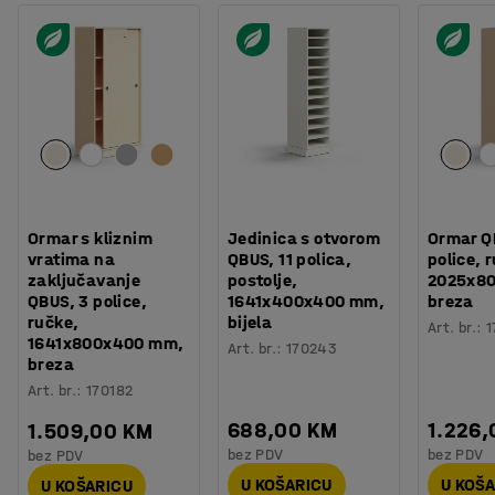
Ormar s kliznim
Jedinica s otvorom
Ormar Q
vratima na
QBUS, 11 polica,
police, 
zaključavanje
postolje,
2025x8
QBUS, 3 police,
1641x400x400 mm,
breza
ručke,
bijela
Art. br.
:
1
1641x800x400 mm,
Art. br.
:
170243
breza
Art. br.
:
170182
688,00 KM
1.226
1.509,00 KM
bez PDV
bez PDV
bez PDV
U KOŠARICU
U KOŠ
U KOŠARICU