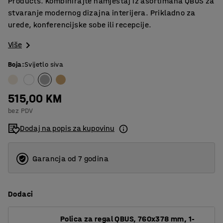
Products. Kombinirajte namještaj iz asortimana QBUS za
stvaranje modernog dizajna interijera. Prikladno za
urede, konferencijske sobe ili recepcije.
Više
Boja
:
Svijetlo siva
515,00 KM
bez PDV
Dodaj na popis za kupovinu
Garancja od 7 godina
Dodaci
Polica za regal QBUS, 760x378 mm, 1-