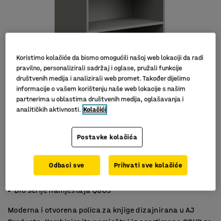
Koristimo kolačiće da bismo omogućili našoj web lokaciji da radi
pravilno, personalizirali sadržaj i oglase, pružali funkcije
društvenih medija i analizirali web promet. Također dijelimo
informacije o vašem korištenju naše web lokacije s našim
partnerima u oblastima društvenih medija, oglašavanja i
analitičkih aktivnosti.
Kolačići
Postavke kolačića
Odbaci sve
Prihvati sve kolačiće
Podesive police
Fleksibilna i štedi prostor
Dio serije namještaja QBUS
Moderna i otvorena polica za knjige dizajnirana u AJ