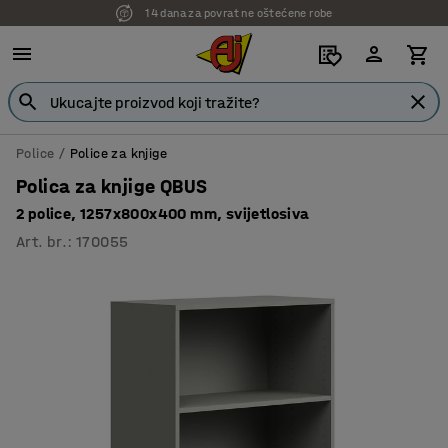
14 dana za povrat ne oštećene robe
7 godina garancije
Police
Police za knjige
Polica za knjige QBUS
2 police, 1257x800x400 mm, svijetlosiva
Art. br.
:
170055