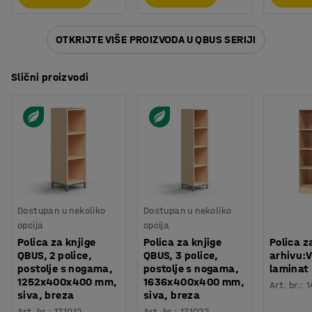
OTKRIJTE VIŠE PROIZVODA U QBUS SERIJI
Slični proizvodi
Dostupan u nekoliko
Dostupan u nekoliko
opcija
opcija
Polica za knjige
Polica za knjige
Polica z
QBUS, 2 police,
QBUS, 3 police,
arhivu:
postolje s nogama,
postolje s nogama,
laminat
1252x400x400 mm,
1636x400x400 mm,
Art. br.
:
1
siva, breza
siva, breza
Art. br.
:
171012
Art. br.
:
171022