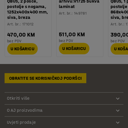
QBUS, 2 police,
arhivu:V1725 bukva
QBUS, 1 
postolje s nogama,
laminat
postolje
1252x400x400 mm,
868x40
Art. br.
:
149781
siva, breza
siva, br
Art. br.
:
171012
Art. br.
:
1
511,00 KM
470,00 KM
390,0
bez PDV
bez PDV
bez PDV
U KOŠARICU
U KOŠARICU
U KOŠ
OBRATITE SE KORISNIČKOJ PODRŠCI
Otkriti više
O AJ proizvodima
Uvjeti prodaje