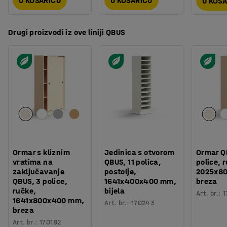
U KOŠARICU
U KOŠARICU
U KOŠ
Drugi proizvodi iz ove liniji QBUS
Ormar s kliznim
Jedinica s otvorom
Ormar Q
vratima na
QBUS, 11 polica,
police, 
zaključavanje
postolje,
2025x8
QBUS, 3 police,
1641x400x400 mm,
breza
ručke,
bijela
Art. br.
:
1
1641x800x400 mm,
Art. br.
:
170243
breza
Art. br.
:
170182