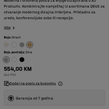
Moderna i otvorena polica za knjige dizajnirana u AJ
Products. Kombinirajte namještaj iz asortimana QBUS za
stvaranje modernog dizajna interijera. Prikladno za
urede, konferencijske sobe ili recepcije.
Više
Boja
:
Hrast
Boja postolja
:
Siva
554,00 KM
bez PDV
Dodaj na popis za kupovinu
Garancja od 7 godina