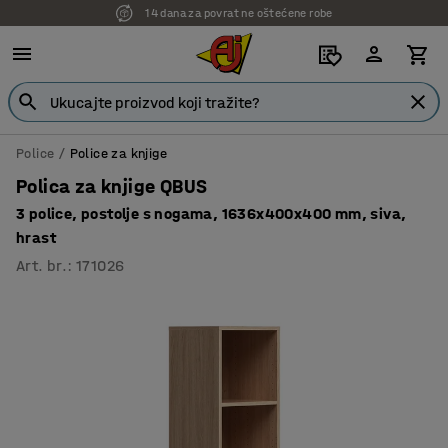
14 dana za povrat ne oštećene robe
7 godina garancije
Police
Police za knjige
Polica za knjige QBUS
3 police, postolje s nogama, 1636x400x400 mm, siva,
hrast
Art. br.
:
171026