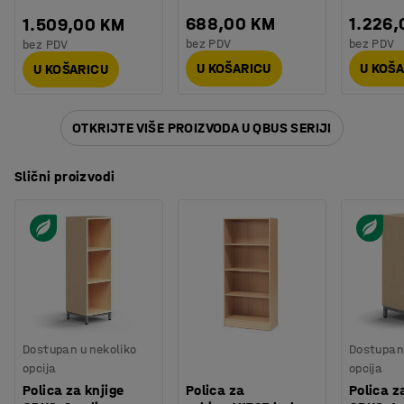
688,00 KM
1.226
1.509,00 KM
bez PDV
bez PDV
bez PDV
U KOŠARICU
U KOŠ
U KOŠARICU
OTKRIJTE VIŠE PROIZVODA U QBUS SERIJI
Slični proizvodi
Dostupan u nekoliko
Dostupan 
opcija
opcija
Polica za knjige
Polica za
Polica z