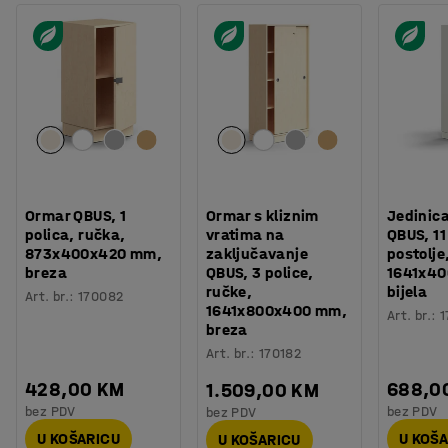
Ormar QBUS, 1
Ormar s kliznim
Jedinic
polica, ručka,
vratima na
QBUS, 11
873x400x420 mm,
zaključavanje
postolje
breza
QBUS, 3 police,
1641x4
ručke,
bijela
Art. br.
:
170082
1641x800x400 mm,
Art. br.
:
1
breza
Art. br.
:
170182
428,00 KM
688,0
1.509,00 KM
bez PDV
bez PDV
bez PDV
U KOŠARICU
U KOŠ
U KOŠARICU