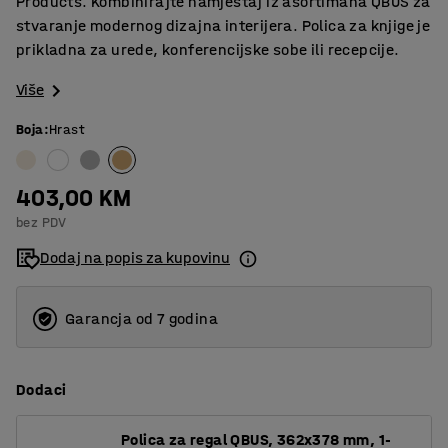
Products. Kombinirajte namještaj iz asortimana QBUS za
stvaranje modernog dizajna interijera. Polica za knjige je
prikladna za urede, konferencijske sobe ili recepcije.
Više
Boja
:
Hrast
403,00 KM
bez PDV
Dodaj na popis za kupovinu
Garancja od 7 godina
Dodaci
Polica za regal QBUS, 362x378 mm, 1-