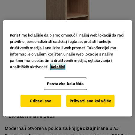
Koristimo kolačiće da bismo omogućili našoj web lokaciji da radi
pravilno, personalizirali sadržaj i oglase, pružali funkcije
društvenih medija i analizirali web promet. Također dijelimo
informacije o vašem korištenju naše web lokacije s našim
partnerima u oblastima društvenih medija, oglašavanja i
Slični proizvodi
analitičkih aktivnosti.
Kolačići
Postavke kolačića
Odbaci sve
Prihvati sve kolačiće
Podesive police
Fleksibilna i štedi prostor
Dio asortimana QBUS
Moderna i otvorena polica za knjige dizajnirana u AJ