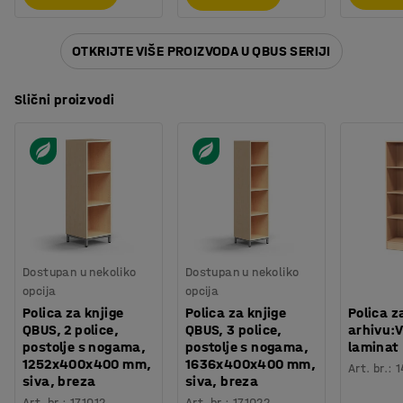
OTKRIJTE VIŠE PROIZVODA U QBUS SERIJI
Slični proizvodi
Dostupan u nekoliko
Dostupan u nekoliko
opcija
opcija
Polica za knjige
Polica za knjige
Polica z
QBUS, 2 police,
QBUS, 3 police,
arhivu:
postolje s nogama,
postolje s nogama,
laminat
1252x400x400 mm,
1636x400x400 mm,
Art. br.
:
1
siva, breza
siva, breza
Art. br.
:
171012
Art. br.
:
171022