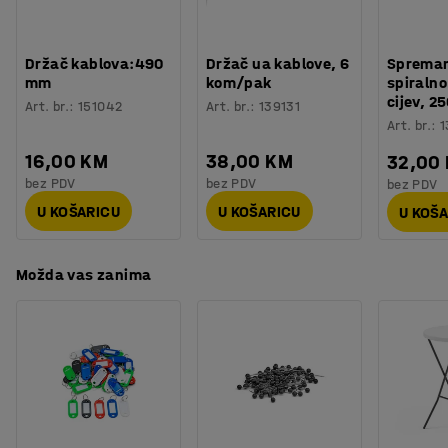
Držač kablova:490
Držač ua kablove, 6
Spreman
mm
kom/pak
spiraln
cijev, 
Art. br.
:
151042
Art. br.
:
139131
Art. br.
:
1
16,00 KM
38,00 KM
32,00
bez PDV
bez PDV
bez PDV
U KOŠARICU
U KOŠARICU
U KOŠ
Možda vas zanima