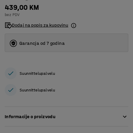
439,00 KM
bez PDV
Dodaj na popis za kupovinu
Garancja od 7 godina
Suunnittelupalvelu
Suunnittelupalvelu
Informacije o proizvodu
Stol je praktičan komad namještaja koji se uklapa u