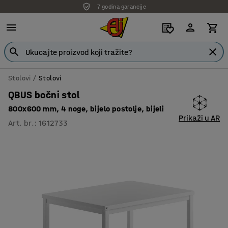
7 godina garancije
Stolovi
Stolovi
QBUS bočni stol
800x600 mm, 4 noge, bijelo postolje, bijeli
Prikaži u AR
Art. br.
:
1612733