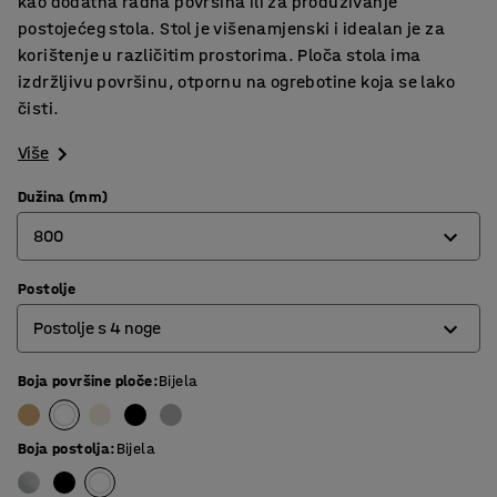
kao dodatna radna površina ili za produživanje
postojećeg stola. Stol je višenamjenski i idealan je za
korištenje u različitim prostorima. Ploča stola ima
izdržljivu površinu, otpornu na ogrebotine koja se lako
čisti.
Više
Dužina (mm)
800
Postolje
800
Postolje s 4 noge
1200
1400
Boja površine ploče
:
Bijela
O-postolje
1600
Postolje s 4 noge
Boja postolja
:
Bijela
1800
T-postolje