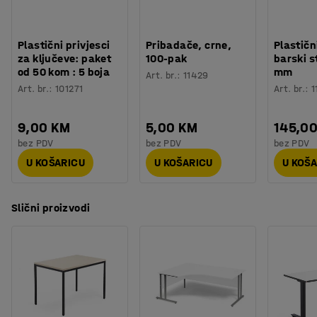
Plastični privjesci
Pribadače, crne,
Plastičn
za ključeve: paket
100-pak
barski s
od 50 kom : 5 boja
mm
Art. br.
:
11429
Art. br.
:
101271
Art. br.
:
1
9,00 KM
5,00 KM
145,0
bez PDV
bez PDV
bez PDV
U KOŠARICU
U KOŠARICU
U KOŠ
Slični proizvodi