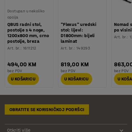
Dostupan u nekoliko
opcija
QBUS radni stol,
"Flexus" uredski
Nomad s
postolje s 4 noge,
stol: lijevi:
po visini
1200x800 mm, crno
D1800mm: bijeli
Art. br.
:
1
postolje, breza
laminat
Art. br.
:
1611212
Art. br.
:
149293
494,00 KM
819,00 KM
863,0
bez PDV
bez PDV
bez PDV
U KOŠARICU
U KOŠARICU
U KOŠ
OBRATITE SE KORISNIČKOJ PODRŠCI
Otkriti više