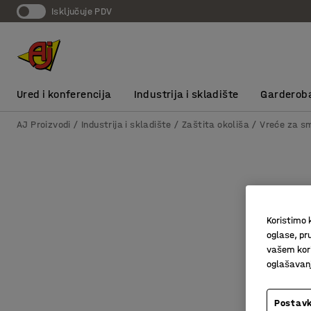
Isključuje PDV
Ured i konferencija
Industrija i skladište
Garderob
AJ Proizvodi
Industrija i skladište
Zaštita okoliša
Vreće za s
Koristimo k
oglase, pru
vašem kori
oglašavanja
Postavk