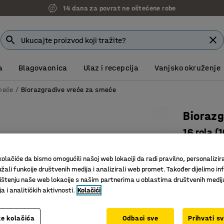
14 dana za povrat ne oštećene robe
a
Blagovaonica
Ulaz i recepcija
Vanjsko okruženje
meće
Biorazgradive vreće za smeće
Biorazg
16 rola (
Art. br.
:
20
olačiće da bismo omogućili našoj web lokaciji da radi pravilno, personalizira
Biorazgr
žali funkcije društvenih medija i analizirali web promet. Također dijelimo in
Ravno dno
štenju naše web lokacije s našim partnerima u oblastima društvenih medij
 i analitičkih aktivnosti.
Kolačići
U skladu
Volumen (L)
e kolačića
Odbaci sve
Prihvati s