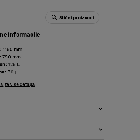
Slični proizvodi
čne informacije
:
1150
mm
:
750
mm
en
:
125
L
ina
:
30 μ
ajte više detalja
LA), materijala dobivenog iz kukuruznog
azgradive i mogu zamijeniti npr. papirnate