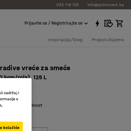
033 718 705
info@priminvest.ba
Prijavite se / Registrirajte se
Inspiracija/blog
Preporučujemo
radive vreće za smeće
10 kom/rola), 125 L
5581
li sadržaj i
adiva
formacije o
 za veću stabilnost
a,
 s EN13432
ve kolačiće