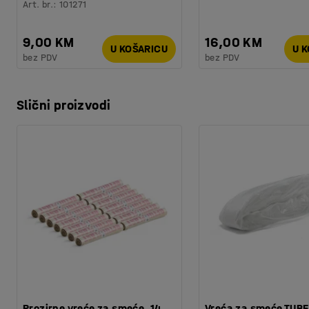
Art. br.
:
101271
9,00 KM
16,00 KM
U KOŠARICU
U 
bez PDV
bez PDV
Slični proizvodi
Prozirne vreće za smeće, 14
Vreća za smeće TUBE