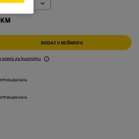
 KM
DODAJ U KOŠARICU
a popis za kupovinu
nittelupalvelu
nittelupalvelu