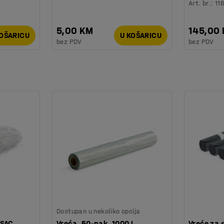
Art. br.
:
11
5,00 KM
145,00
KOŠARICU
U KOŠARICU
bez PDV
bez PDV
Dostupan u nekoliko opcija
SAC,
Vreća, 50-pak, 1000 L,
Vreće za 