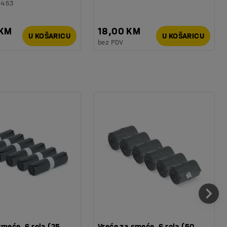
6453
 KM
18,00 KM
U KOŠARICU
U KOŠARICU
bez PDV
smeće, 6 rola (25
Vreće za smeće, 6 rola (50