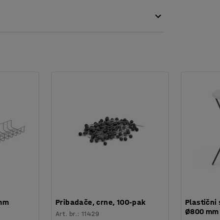
s ravnim dnom se lakše pune. Vreću za smeće
 mm
Pribadače, crne, 100-pak
Plastični 
Ø800 mm
Art. br.
:
11429