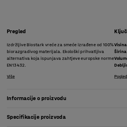
Pregled
Klju
Izdržljive Biostark vreće za smeće izrađene od 100%
Visina
biorazgradivog materijala. Ekološki prihvatljiva
Širina
alternativa koja ispunjava zahtjeve europske norme
Volum
EN13432.
Deblj
Više
Pogled
Informacije o proizvodu
Biostark je napravljen od polilaktida/mliječne kiseline (P
Specifikacije proizvoda
brašna ili šećerne repe. To znači da su vreće potpuno bior
vreće za smeće.