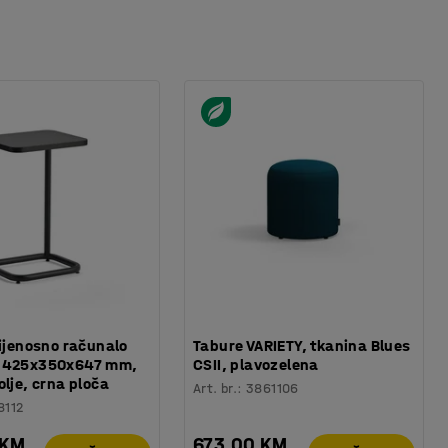
rijenosno računalo
Tabure VARIETY, tkanina Blues
 425x350x647 mm,
CSII, plavozelena
olje, crna ploča
Art. br.
:
3861106
8112
 KM
673,00 KM