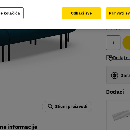
e kolačića
Odbaci sve
Prihvati s
4.979,
bez PDV
Dodaj n
Gara
Dodaci
Slični proizvodi
čne informacije