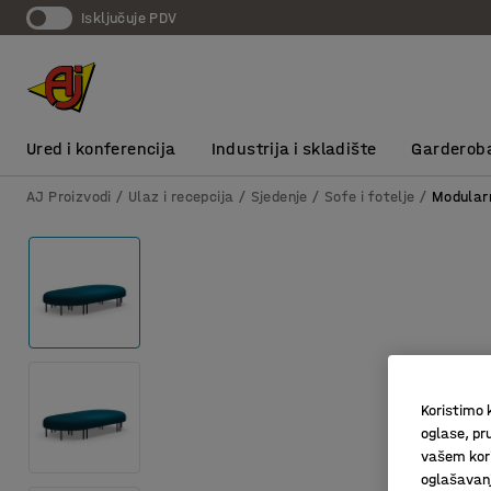
Isključuje PDV
Ured i konferencija
Industrija i skladište
Garderob
AJ Proizvodi
Ulaz i recepcija
Sjedenje
Sofe i fotelje
Modular
Koristimo k
oglase, pru
vašem kori
oglašavanja