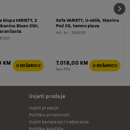
 klupa VARIETY, 2
Sofa VARIETY, U-oblik, tkanina
tkanina Blues CSII,
Pod CS, tamno plava
narančasta
Art. br.
:
3891101
61201
0 KM
7.018,00 KM
U KOŠARICU
U KOŠARICU
bez PDV
Uvjeti prodaje
Uvjeti prodaje
Politika privatnosti
Uvjeti kampanje i natjecanja
Politika kolačića