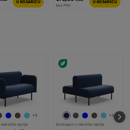
U KOŠARICU
U KOŠARICU
bez PDV
+
3
+
3
nekoliko opcija
Dostupan u nekoliko opcija