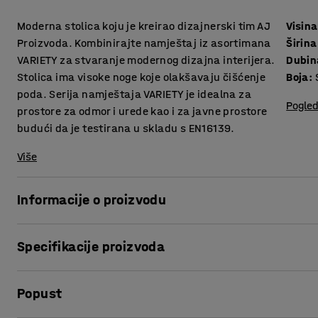
Moderna stolica koju je kreirao dizajnerski tim AJ
Visina
Proizvoda. Kombinirajte namještaj iz asortimana
Širina
VARIETY za stvaranje modernog dizajna interijera.
Dubin
Stolica ima visoke noge koje olakšavaju čišćenje
Boja
:
poda. Serija namještaja VARIETY je idealna za
Pogled
prostore za odmor i urede kao i za javne prostore
budući da je testirana u skladu s EN16139.
Više
Informacije o proizvodu
Klupa pruža visoku razinu udobnosti i presvučena je izdrž
Specifikacije proizvoda
za javne prostore poput salona i čekaonica, te ureda i škol
Visina sjedišta
:
425
mm
VARIETY je vrlo funkcionalna i višenamjenska serija namješ
Popust
Širina
:
2400
mm
olakšavaju sastavljanje. Visina nogu daje elegantan izgled
Dubina
:
1200
mm
šperploče i podstavljen je hladnom pjenom, što osigurava 