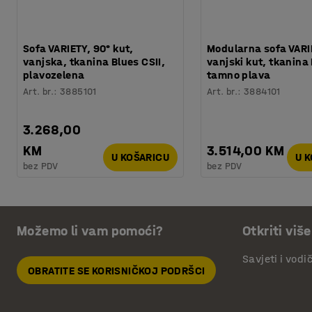
Sofa VARIETY, 90° kut,
Modularna sofa VARI
vanjska, tkanina Blues CSII,
vanjski kut, tkanina
plavozelena
tamno plava
Art. br.
:
3885101
Art. br.
:
3884101
3.268,00
KM
3.514,00 KM
U KOŠARICU
U 
bez PDV
bez PDV
Možemo li vam pomoći?
Otkriti više
Savjeti i vodi
OBRATITE SE KORISNIČKOJ PODRŠCI