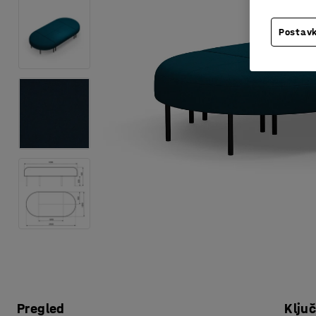
Postavk
Pregled
Klju