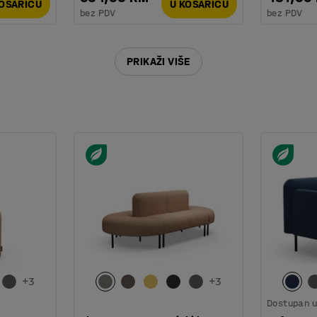
KOŠARICU
U KOŠARICU
bez PDV
bez PDV
PRIKAŽI VIŠE
+
3
+
3
Dostupan u 