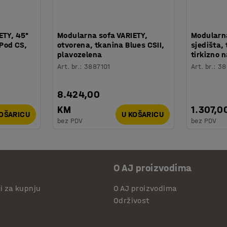
ETY, 45°
Modularna sofa VARIETY,
Modularna
 Pod CS,
otvorena, tkanina Blues CSII,
sjedišta, 
plavozelena
tirkizno 
Art. br.
:
3887101
Art. br.
:
38
8.424,00
KM
1.307,0
KOŠARICU
U KOŠARICU
bez PDV
bez PDV
O AJ proizvodima
či za kupnju
O AJ proizvodima
Održivost