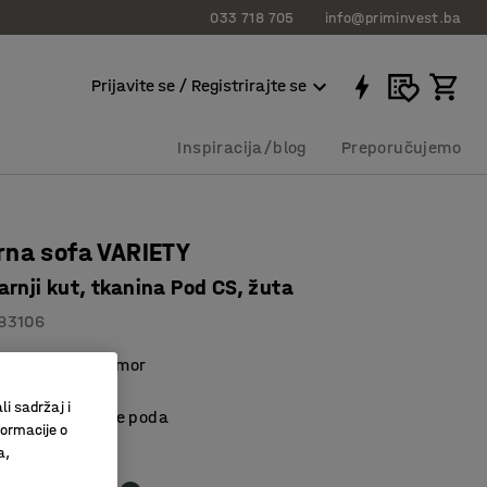
033 718 705
info@priminvest.ba
Prijavite se / Registrirajte se
Inspiracija/blog
Preporučujemo
rna sofa VARIETY
rnji kut, tkanina Pod CS, žuta
83106
i prostore za odmor
materijal
li sadržaj i
kšavaju čišćenje poda
formacije o
a,
o plava