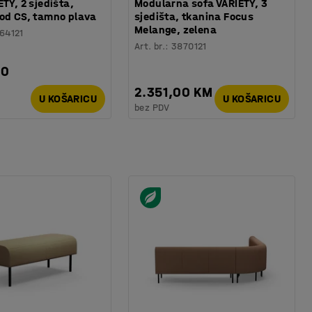
TY, 2 sjedišta,
Modularna sofa VARIETY, 3
od CS, tamno plava
sjedišta, tkanina Focus
Melange, zelena
64121
Art. br.
:
3870121
00
2.351,00 KM
U KOŠARICU
U KOŠARICU
bez PDV