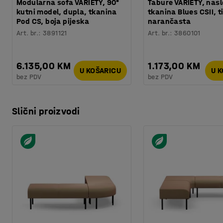
Modularna sofa VARIETY, 90°
Tabure VARIETY, nasl
kutni model, dupla, tkanina
tkanina Blues CSII, t
Pod CS, boja pijeska
narančasta
Art. br.
:
3891121
Art. br.
:
3860101
6.135,00 KM
1.173,00 KM
U KOŠARICU
U 
bez PDV
bez PDV
Slični proizvodi