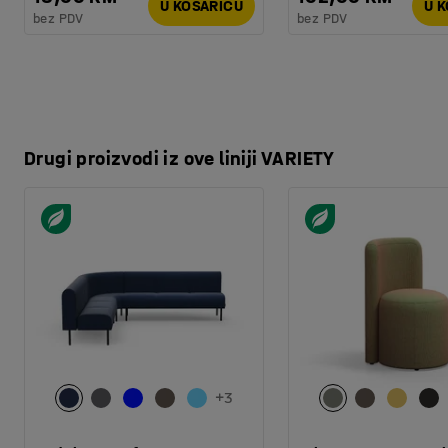
U KOŠARICU
U 
bez PDV
bez PDV
Drugi proizvodi iz ove liniji VARIETY
+
3