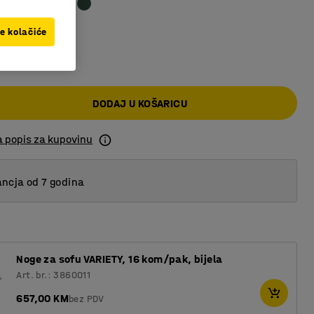
ve kolačiće
00 KM
DODAJ U KOŠARICU
a popis za kupovinu
ncja od 7 godina
Noge za sofu VARIETY, 16 kom/pak, bijela
Art. br.: 3860011
657,00 KM
bez PDV