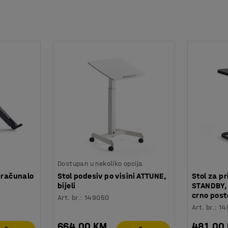
 i presvučena je izdržljivom tkaninom prema
erenciranja i označavanja namještaja).
re. Serija namještaja se sastoji od sofa,
m namještajem na više načina za potpuno
Dostupan u nekoliko opcija
 računalo
Stol podesiv po visini ATTUNE,
Stol za p
bijeli
STANDBY,
crno post
Art. br.
:
149050
Art. br.
:
14
664,00 KM
481,00