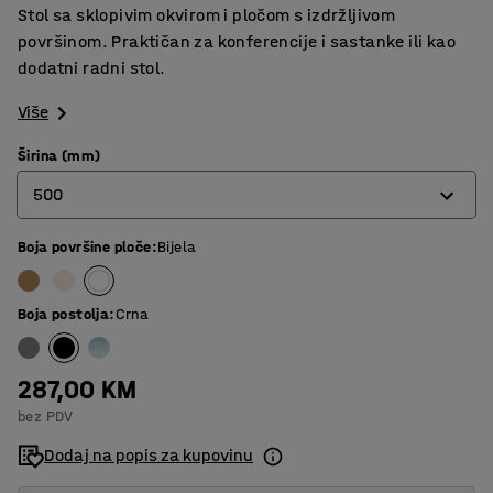
Stol sa sklopivim okvirom i pločom s izdržljivom
površinom. Praktičan za konferencije i sastanke ili kao
dodatni radni stol.
Više
Širina (mm)
500
Boja površine ploče
:
Bijela
500
600
Boja postolja
:
Crna
287,00 KM
bez PDV
Dodaj na popis za kupovinu