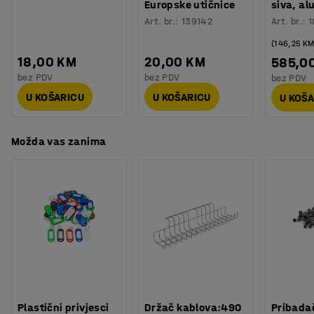
Europske utičnice
siva, alu
Art. br.
:
139142
Art. br.
:
1
(146,25 K
18,00 KM
20,00 KM
585,0
bez PDV
bez PDV
bez PDV
U KOŠARICU
U KOŠARICU
U KOŠ
Možda vas zanima
Plastični privjesci
Držač kablova:490
Pribadač