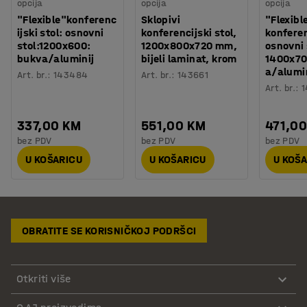
opcija
opcija
opcija
"Flexible"konferenc
Sklopivi
"Flexibl
ijski stol: osnovni
konferencijski stol,
konferen
stol:1200x600:
1200x800x720 mm,
osnovni 
bukva/aluminij
bijeli laminat, krom
1400x7
a/alumi
Art. br.
:
143484
Art. br.
:
143661
Art. br.
:
337,00 KM
551,00 KM
471,0
bez PDV
bez PDV
bez PDV
U KOŠARICU
U KOŠARICU
U KOŠ
OBRATITE SE KORISNIČKOJ PODRŠCI
Otkriti više