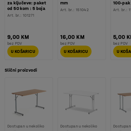
za ključeve: paket
mm
100-pak
od 50 kom : 5 boja
Art. br.
:
151042
Art. br.
:
1
Art. br.
:
101271
9,00 KM
16,00 KM
5,00 
bez PDV
bez PDV
bez PDV
U KOŠARICU
U KOŠARICU
U KOŠ
Slični proizvodi
Dostupan u nekoliko
Dostupan u nekoliko
Dostupan 