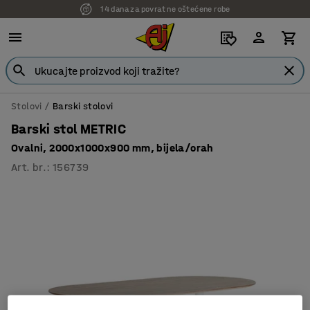
14 dana za povrat ne oštećene robe
Stolovi
Barski stolovi
Barski stol METRIC
Ovalni, 2000x1000x900 mm, bijela/orah
Art. br.
:
156739