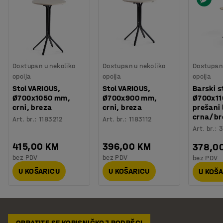
Dostupan u nekoliko
Dostupan u nekoliko
Dostupan 
opcija
opcija
opcija
Stol VARIOUS,
Stol VARIOUS,
Barski s
Ø700x1050 mm,
Ø700x900 mm,
Ø700x11
crni, breza
crni, breza
prešani 
crna/br
Art. br.
:
1183212
Art. br.
:
1183112
Art. br.
:
3
415,00 KM
396,00 KM
378,0
bez PDV
bez PDV
bez PDV
U KOŠARICU
U KOŠARICU
U KOŠ
OBRATITE SE KORISNIČKOJ PODRŠCI