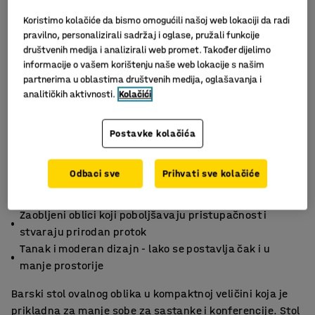
Koristimo kolačiće da bismo omogućili našoj web lokaciji da radi
pravilno, personalizirali sadržaj i oglase, pružali funkcije
društvenih medija i analizirali web promet. Također dijelimo
informacije o vašem korištenju naše web lokacije s našim
partnerima u oblastima društvenih medija, oglašavanja i
analitičkih aktivnosti.
Kolačići
Postavke kolačića
Odbaci sve
Prihvati sve kolačiće
Elegantan i bezvremenski dizajn koji uljepšava
konferencijsku dvoranu
Zaobljeni oblici koji poboljšavaju pristupačnost i
stvaraju prirodan protok
Tanak i moderan dizajn - lako se postavlja čak i u
manje prostorije
Barski stol ovalnog oblika u kompaktnoj veličini koja je
prikladna za manje sobe za sastanke i konferencije. Stol