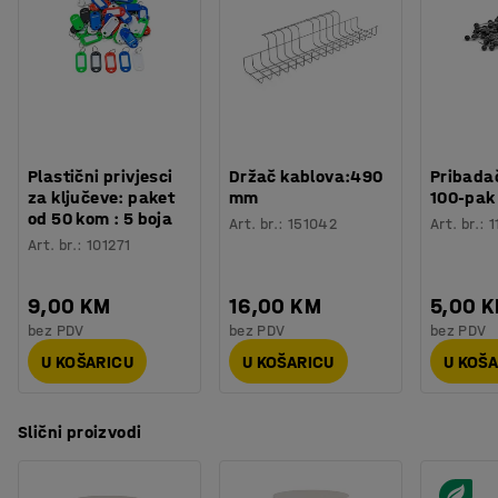
Materijal površine ploče
:
Laminat
Asortiman stolova METRIC je dizajniran za manje
Specifikacija materijala
:
Kronospan - K009
prostore i prostorije s ograničenim prostorom. Budući da
Boja postolja
:
Bijela
asortiman uključuje nekoliko modela, nudi veću
Broj za boju postolja
:
RAL 9016
fleksibilnost za kombiniranje stolova i stvaranje
Materijal postolja
:
Čelik
dinamičnih rasporeda. S elegantnim opcijama boja,
Težina
:
61,5
kg
METRIC odgovara većini stilova interijera.
Montaža
:
Dolazi nesastavljeno
Plastični privjesci
Držač kablova:490
Pribadač
za ključeve: paket
mm
100-pak
od 50 kom : 5 boja
Art. br.
:
151042
Art. br.
:
1
Art. br.
:
101271
9,00 KM
16,00 KM
5,00 
bez PDV
bez PDV
bez PDV
U KOŠARICU
U KOŠARICU
U KOŠ
Slični proizvodi