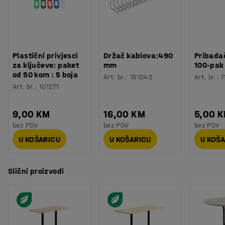
Boja postolja
:
Bijela
ovaj stol prikladnim za većinu okruženja, kao što su
Broj za boju postolja
:
RAL 9016
školske blagovaonice, sobe za odmor i uredi.
Materijal postolja
:
Čelik
Potreban broj osoba
:
2
Procjena vremena
:
15
Min
Plastični privjesci
Držač kablova:490
Pribadač
Težina
:
39,5
kg
za ključeve: paket
mm
100-pak
Montaža
:
Dolazi nesastavljeno
od 50 kom : 5 boja
Art. br.
:
151042
Art. br.
:
1
Testirano
:
EN 15372
Art. br.
:
101271
Kvaliteta - Eko oznaka
:
Möbelfakta 120251023
9,00 KM
16,00 KM
5,00 
bez PDV
bez PDV
bez PDV
U KOŠARICU
U KOŠARICU
U KOŠ
Slični proizvodi