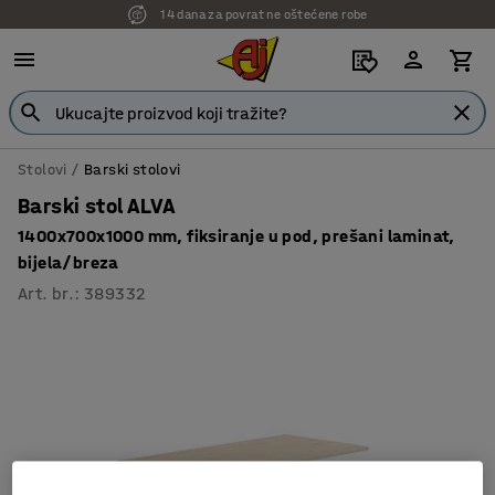
14 dana za povrat ne oštećene robe
Stolovi
Barski stolovi
Barski stol ALVA
1400x700x1000 mm, fiksiranje u pod, prešani laminat,
bijela/breza
Art. br.
:
389332