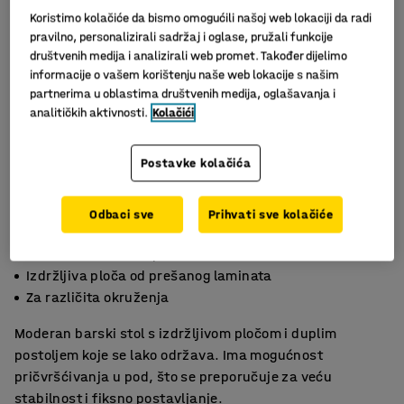
Koristimo kolačiće da bismo omogućili našoj web lokaciji da radi
pravilno, personalizirali sadržaj i oglase, pružali funkcije
društvenih medija i analizirali web promet. Također dijelimo
informacije o vašem korištenju naše web lokacije s našim
partnerima u oblastima društvenih medija, oglašavanja i
analitičkih aktivnosti.
Kolačići
Postavke kolačića
Odbaci sve
Prihvati sve kolačiće
Može se učvrstiti u pod
Izdržljiva ploča od prešanog laminata
Za različita okruženja
Moderan barski stol s izdržljivom pločom i duplim
postoljem koje se lako održava. Ima mogućnost
pričvršćivanja u pod, što se preporučuje za veću
stabilnost i fiksno postavljanje.