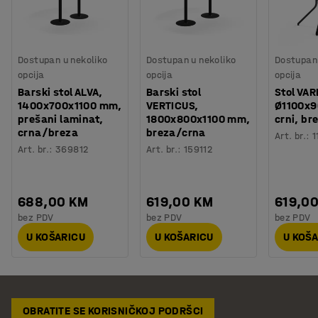
Dostupan u nekoliko
Dostupan u nekoliko
Dostupan 
opcija
opcija
opcija
Barski stol ALVA,
Barski stol
Stol VAR
1400x700x1100 mm,
VERTICUS,
Ø1100x
prešani laminat,
1800x800x1100 mm,
crni, br
crna/breza
breza/crna
Art. br.
:
1
Art. br.
:
369812
Art. br.
:
159112
688,00 KM
619,00 KM
619,0
bez PDV
bez PDV
bez PDV
U KOŠARICU
U KOŠARICU
U KOŠ
OBRATITE SE KORISNIČKOJ PODRŠCI