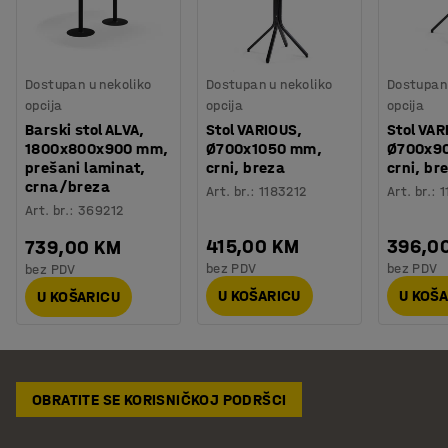
Dostupan u nekoliko
Dostupan u nekoliko
Dostupan 
opcija
opcija
opcija
Barski stol ALVA,
Stol VARIOUS,
Stol VAR
1800x800x900 mm,
Ø700x1050 mm,
Ø700x9
prešani laminat,
crni, breza
crni, br
crna/breza
Art. br.
:
1183212
Art. br.
:
1
Art. br.
:
369212
415,00 KM
396,0
739,00 KM
bez PDV
bez PDV
bez PDV
U KOŠARICU
U KOŠ
U KOŠARICU
OBRATITE SE KORISNIČKOJ PODRŠCI