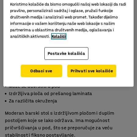
Koristimo kolačiće da bismo omogućili našoj web lokaciji da radi
pravilno, personalizirali sadržaj i oglase, pružali funkcije
društvenih medija i analizirali web promet. Također dijelimo
informacije o vašem korištenju naše web lokacije s našim
partnerima u oblastima društvenih medija, oglašavanja i
analitičkih aktivnosti.
Kolačići
Postavke kolačića
Odbaci sve
Prihvati sve kolačiće
Slični proizvodi
Može se učvrstiti u pod
Izdržljiva ploča od prešanog laminata
Za različita okruženja
Moderan barski stol s izdržljivom pločom i duplim
postoljem koje se lako održava. Ima mogućnost
pričvršćivanja u pod, što se preporučuje za veću
stabilnost i fiksno postavljanje.