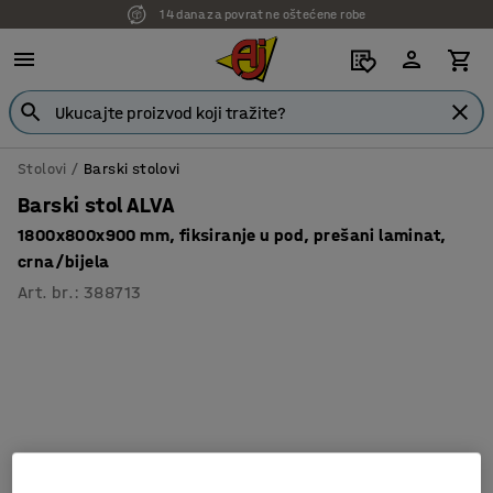
14 dana za povrat ne oštećene robe
Stolovi
Barski stolovi
Barski stol ALVA
1800x800x900 mm, fiksiranje u pod, prešani laminat,
crna/bijela
Art. br.
:
388713