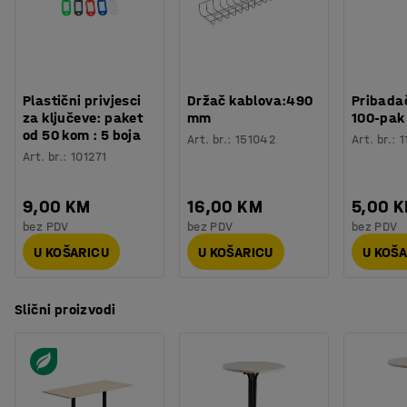
Boja postolja
:
Crna
Minimalistički dizajn čini stol prikladnim za većinu
Broj za boju postolja
:
RAL 9005
okruženja kao što su saloni, recepcije i uredi.
Materijal postolja
:
Čelik
Potreban broj osoba
:
2
Procjena vremena
:
15
Min
Plastični privjesci
Držač kablova:490
Pribadač
Težina
:
38,7
kg
za ključeve: paket
mm
100-pak
Montaža
:
Dolazi nesastavljeno
od 50 kom : 5 boja
Art. br.
:
151042
Art. br.
:
1
Testirano
:
EN 15372
Art. br.
:
101271
Kvaliteta - Eko oznaka
:
Möbelfakta 120251023
9,00 KM
16,00 KM
5,00 
bez PDV
bez PDV
bez PDV
U KOŠARICU
U KOŠARICU
U KOŠ
Slični proizvodi