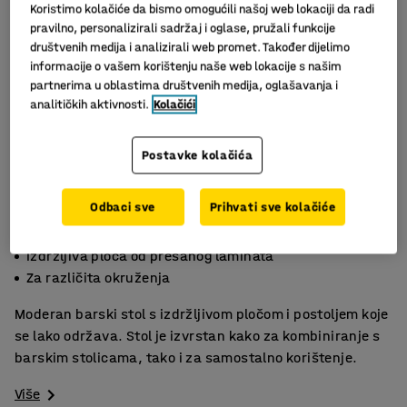
Koristimo kolačiće da bismo omogućili našoj web lokaciji da radi
pravilno, personalizirali sadržaj i oglase, pružali funkcije
društvenih medija i analizirali web promet. Također dijelimo
informacije o vašem korištenju naše web lokacije s našim
partnerima u oblastima društvenih medija, oglašavanja i
analitičkih aktivnosti.
Kolačići
Postavke kolačića
Slični proizvodi
Odbaci sve
Prihvati sve kolačiće
Moderan i lako se održava
Izdržljiva ploča od prešanog laminata
Za različita okruženja
Moderan barski stol s izdržljivom pločom i postoljem koje
se lako održava. Stol je izvrstan kako za kombiniranje s
barskim stolicama, tako i za samostalno korištenje.
Više