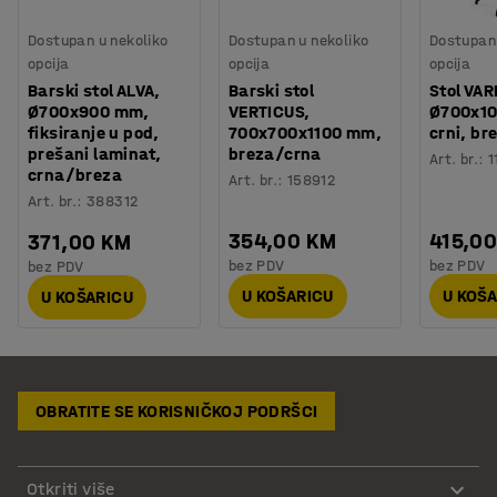
Dostupan u nekoliko
Dostupan u nekoliko
Dostupan 
opcija
opcija
opcija
Barski stol ALVA,
Barski stol
Stol VAR
Ø700x900 mm,
VERTICUS,
Ø700x1
fiksiranje u pod,
700x700x1100 mm,
crni, br
prešani laminat,
breza/crna
Art. br.
:
1
crna/breza
Art. br.
:
158912
Art. br.
:
388312
354,00 KM
415,0
371,00 KM
bez PDV
bez PDV
bez PDV
U KOŠARICU
U KOŠ
U KOŠARICU
OBRATITE SE KORISNIČKOJ PODRŠCI
Otkriti više