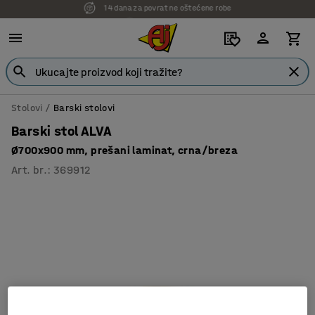
14 dana za povrat ne oštećene robe
7 godina garancije
Stolovi
Barski stolovi
Barski stol ALVA
Ø700x900 mm, prešani laminat, crna/breza
Art. br.
:
369912