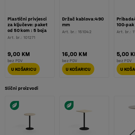
Potreban broj osoba
:
2
Procjena vremena
:
15
Min
Težina
:
19,7
kg
Plastični privjesci
Držač kablova:490
Pribadač
Montaža
:
Dolazi nesastavljeno
za ključeve: paket
mm
100-pak
Testirano
:
EN 15372
od 50 kom : 5 boja
Art. br.
:
151042
Art. br.
:
1
Kvaliteta - Eko oznaka
:
Möbelfakta 120251023
Art. br.
:
101271
9,00 KM
16,00 KM
5,00 
bez PDV
bez PDV
bez PDV
U KOŠARICU
U KOŠARICU
U KOŠ
Slični proizvodi