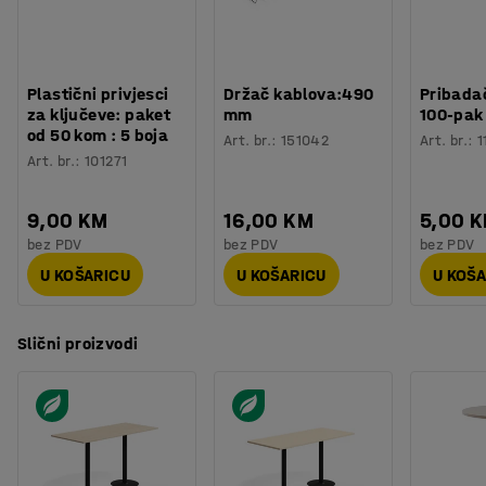
Broj za boju postolja
:
RAL 9016
Materijal postolja
:
Čelik
Potreban broj osoba
:
2
Procjena vremena
:
15
Min
Plastični privjesci
Držač kablova:490
Pribadač
Težina
:
45,5
kg
za ključeve: paket
mm
100-pak
Montaža
:
Dolazi nesastavljeno
od 50 kom : 5 boja
Art. br.
:
151042
Art. br.
:
1
Testirano
:
EN 15372
Art. br.
:
101271
Kvaliteta - Eko oznaka
:
Möbelfakta 120251023
9,00 KM
16,00 KM
5,00 
bez PDV
bez PDV
bez PDV
U KOŠARICU
U KOŠARICU
U KOŠ
Slični proizvodi