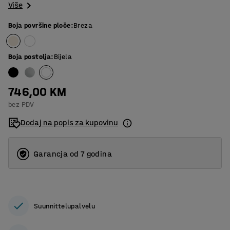
Više
Boja površine ploče
:
Breza
Boja postolja
:
Bijela
746,00 KM
bez PDV
Dodaj na popis za kupovinu
Garancja od 7 godina
Suunnittelupalvelu