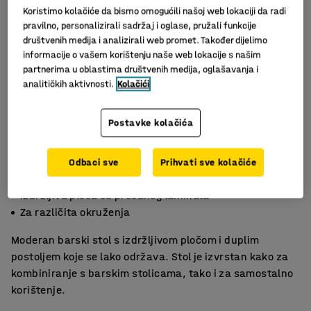
Koristimo kolačiće da bismo omogućili našoj web lokaciji da radi
pravilno, personalizirali sadržaj i oglase, pružali funkcije
društvenih medija i analizirali web promet. Također dijelimo
informacije o vašem korištenju naše web lokacije s našim
partnerima u oblastima društvenih medija, oglašavanja i
analitičkih aktivnosti.
Kolačići
Postavke kolačića
Odbaci sve
Prihvati sve kolačiće
Moderan i lako se održava
Izdržljiva ploča od prešanog laminata
Za različita okruženja
Moderan barski stol s izdržljivom pločom i duplim
postoljem koje se lako održava. Stol je izvrstan kako za
kombiniranje s barskim stolicama, tako i za samostalno
korištenje.