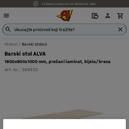
14 dana za povrat ne oštećene robe
Stolovi
Barski stolovi
Barski stol ALVA
1800x800x1000 mm, prešani laminat, bijela/breza
Art. br.
:
369332