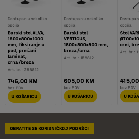
Dostupan u nekoliko
Dostupan u nekoliko
Dostupan 
opcija
opcija
opcija
Barski stol ALVA,
Barski stol
Stol VAR
1800x800x1000
VERTICUS,
Ø700x1
mm, fiksiranje u
1800x800x900 mm,
crni, br
pod, prešani
breza/crna
Art. br.
:
1
laminat,
Art. br.
:
158812
crna/breza
Art. br.
:
388812
605,00 KM
415,0
746,00 KM
bez PDV
bez PDV
bez PDV
U KOŠARICU
U KOŠ
U KOŠARICU
OBRATITE SE KORISNIČKOJ PODRŠCI