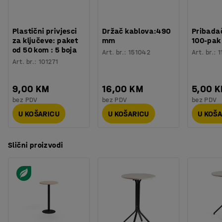
Potreban broj osoba
:
1
Procjena vremena
:
20
Min
Težina
:
19,35
kg
Plastični privjesci
Držač kablova:490
Pribadač
Montaža
:
Dolazi nesastavljeno
za ključeve: paket
mm
100-pak
Testirano
:
EN 15372
od 50 kom : 5 boja
Art. br.
:
151042
Art. br.
:
1
Kvaliteta - Eko oznaka
:
Möbelfakta 120251023
Art. br.
:
101271
9,00 KM
16,00 KM
5,00 
bez PDV
bez PDV
bez PDV
U KOŠARICU
U KOŠARICU
U KOŠ
Slični proizvodi