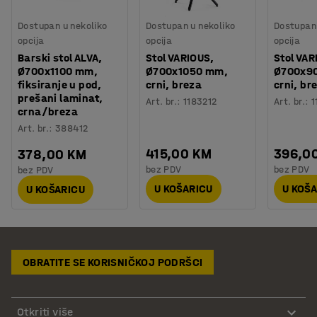
Dostupan u nekoliko
Dostupan u nekoliko
Dostupan 
opcija
opcija
opcija
Barski stol ALVA,
Stol VARIOUS,
Stol VAR
Ø700x1100 mm,
Ø700x1050 mm,
Ø700x9
fiksiranje u pod,
crni, breza
crni, br
prešani laminat,
Art. br.
:
1183212
Art. br.
:
1
crna/breza
Art. br.
:
388412
415,00 KM
396,0
378,00 KM
bez PDV
bez PDV
bez PDV
U KOŠARICU
U KOŠ
U KOŠARICU
OBRATITE SE KORISNIČKOJ PODRŠCI
Otkriti više