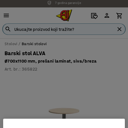
Isporuka po dogovoru
Stolovi
Barski stolovi
Barski stol ALVA
Ø700x1100 mm, prešani laminat, siva/breza
Art. br.
:
365822