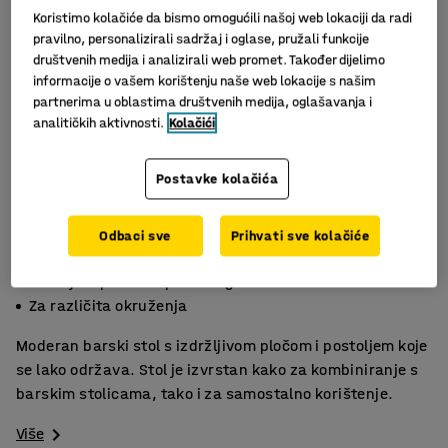
Koristimo kolačiće da bismo omogućili našoj web lokaciji da radi
pravilno, personalizirali sadržaj i oglase, pružali funkcije
društvenih medija i analizirali web promet. Također dijelimo
informacije o vašem korištenju naše web lokacije s našim
partnerima u oblastima društvenih medija, oglašavanja i
analitičkih aktivnosti.
Kolačići
Postavke kolačića
Slični proizvodi
Odbaci sve
Prihvati sve kolačiće
Moderan i jednostavan za održavanje
Izdržljiva ploča od prešanog laminata
Za različita okruženja
Moderan barski stol s izdržljivom pločom i postoljem koje
se lako održava. Stol je izvrstan kako za kombiniranje s
barskim stolicama, tako i za samostalno korištenje.
Više