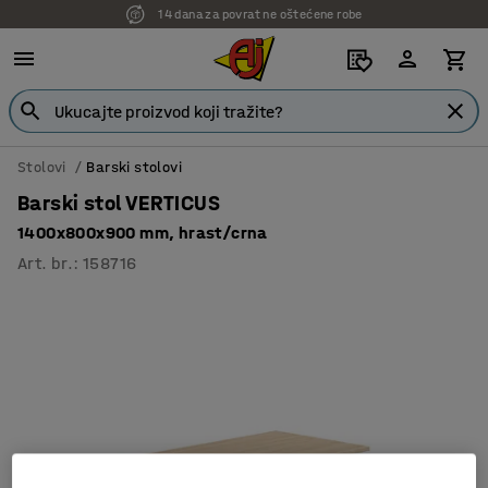
14 dana za povrat ne oštećene robe
Stolovi
Barski stolovi
Barski stol VERTICUS
1400x800x900 mm, hrast/crna
Art. br.
:
158716