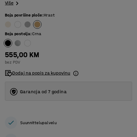
Više
Boja površine ploče
:
Hrast
Boja postolja
:
Crna
555,00 KM
bez PDV
Dodaj na popis za kupovinu
Garancja od 7 godina
Suunnittelupalvelu