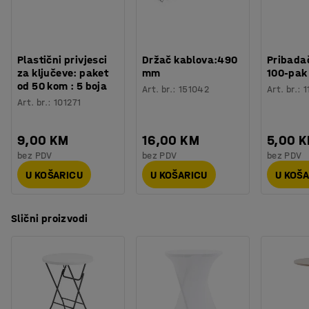
Broj za boju postolja
:
RAL 9005
se stvorilo dinamično okruženje koje potiče ugodne
Materijal postolja
:
Čelik
razgovore.
Potreban broj osoba
:
2
Procjena vremena
:
30
Min
Plastični privjesci
Držač kablova:490
Pribadač
Težina
:
43,4
kg
za ključeve: paket
mm
100-pak
Montaža
:
Dolazi nesastavljeno
od 50 kom : 5 boja
Art. br.
:
151042
Art. br.
:
1
Testirano
:
EN 15372
Art. br.
:
101271
Kvaliteta - Eko oznaka
:
Möbelfakta 120251023
9,00 KM
16,00 KM
5,00 
bez PDV
bez PDV
bez PDV
U KOŠARICU
U KOŠARICU
U KOŠ
Slični proizvodi