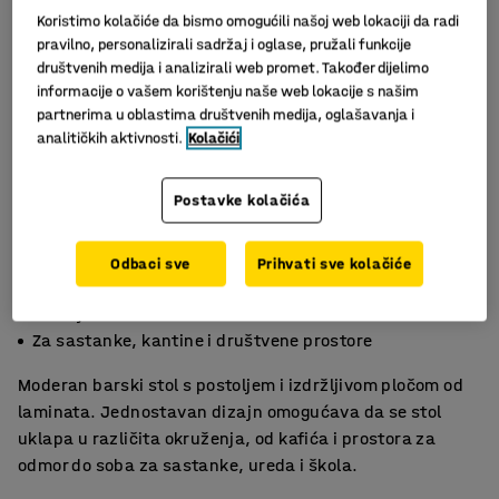
Koristimo kolačiće da bismo omogućili našoj web lokaciji da radi
pravilno, personalizirali sadržaj i oglase, pružali funkcije
društvenih medija i analizirali web promet. Također dijelimo
informacije o vašem korištenju naše web lokacije s našim
partnerima u oblastima društvenih medija, oglašavanja i
analitičkih aktivnosti.
Kolačići
Postavke kolačića
Slični proizvodi
Odbaci sve
Prihvati sve kolačiće
Moderan i lako se održava
Izdržljiv asortiman stolova
Za sastanke, kantine i društvene prostore
Moderan barski stol s postoljem i izdržljivom pločom od
laminata. Jednostavan dizajn omogućava da se stol
uklapa u različita okruženja, od kafića i prostora za
odmor do soba za sastanke, ureda i škola.