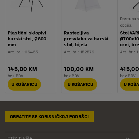
Dostupan 
opcija
Plastični sklopivi
Rastezljiva
Stol VAR
barski stol, Ø800
presvlaka za barski
Ø700x1
mm
stol, bijela
crni, br
Art. br.
:
116453
Art. br.
:
152579
Art. br.
:
1
145,00 KM
100,00 KM
415,0
bez PDV
bez PDV
bez PDV
U KOŠARICU
U KOŠARICU
U KOŠ
OBRATITE SE KORISNIČKOJ PODRŠCI
Otkriti više