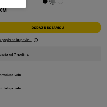
 KM
DODAJ U KOŠARICU
a popis za kupovinu
ncja od 7 godina
nittelupalvelu
nittelupalvelu