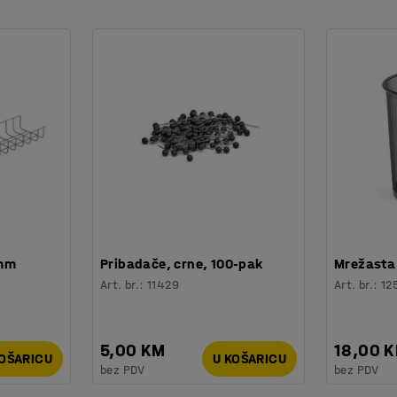
 mm
Pribadače, crne, 100-pak
Mrežasta 
Art. br.
:
11429
Art. br.
:
12
5,00 KM
18,00 
KOŠARICU
U KOŠARICU
bez PDV
bez PDV