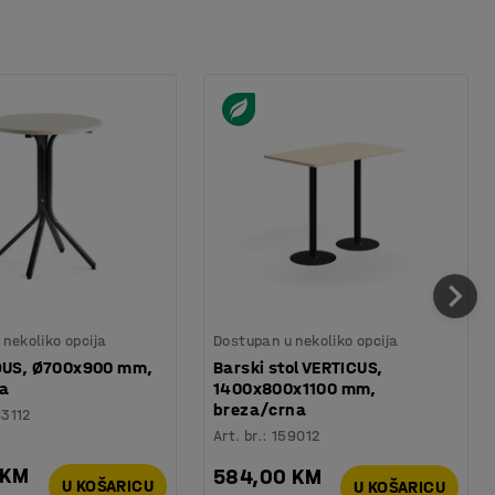
nekoliko opcija
Dostupan u nekoliko opcija
IOUS, Ø700x900 mm,
Barski stol VERTICUS,
za
1400x800x1100 mm,
breza/crna
83112
Art. br.
:
159012
 KM
584,00 KM
U KOŠARICU
U KOŠARICU