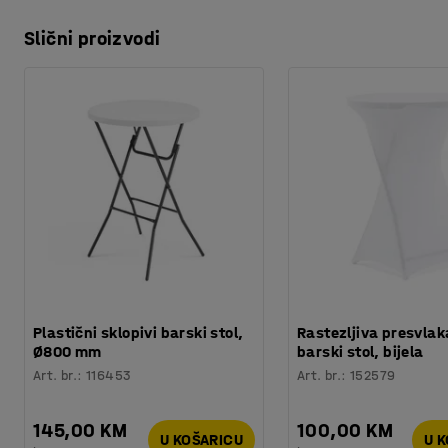
Slični proizvodi
Plastični sklopivi barski stol,
Rastezljiva presvlak
Ø800 mm
barski stol, bijela
Art. br.
:
116453
Art. br.
:
152579
145,00 KM
100,00 KM
U KOŠARICU
U 