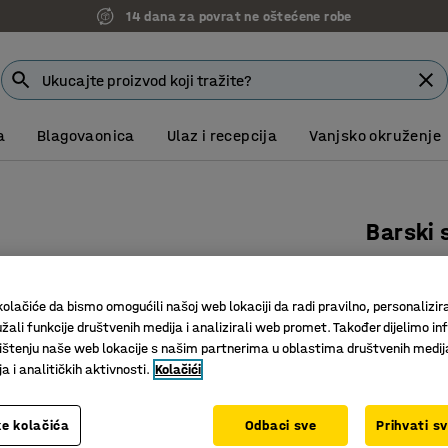
14 dana za povrat ne oštećene robe
a
Blagovaonica
Ulaz i recepcija
Vanjsko okruženje
Barski 
Ø700x11
Art. br.
:
15
olačiće da bismo omogućili našoj web lokaciji da radi pravilno, personalizira
žali funkcije društvenih medija i analizirali web promet. Također dijelimo in
Moderan 
štenju naše web lokacije s našim partnerima u oblastima društvenih medij
Izdržljiv
 i analitičkih aktivnosti.
Kolačići
Za sastan
Boja površin
e kolačića
Odbaci sve
Prihvati s