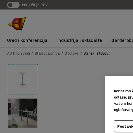
Isključuje PDV
Ured i konferencija
Industrija i skladište
Garderob
AJ Proizvodi
Blagovaonica
Stolovi
Barski stolovi
Koristimo k
oglase, pru
vašem kori
oglašavanja
Postavk