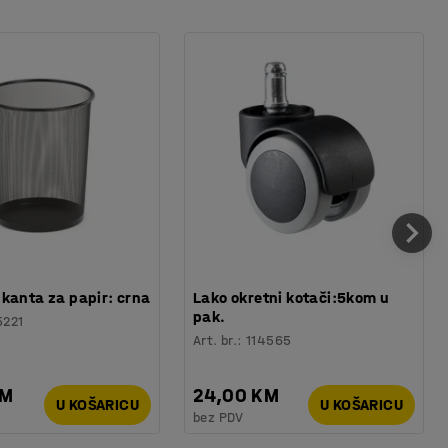
kanta za papir: crna
Lako okretni kotači:5kom u
pak.
5221
Art. br.
:
114565
KM
24,00 KM
U KOŠARICU
U KOŠARICU
bez PDV