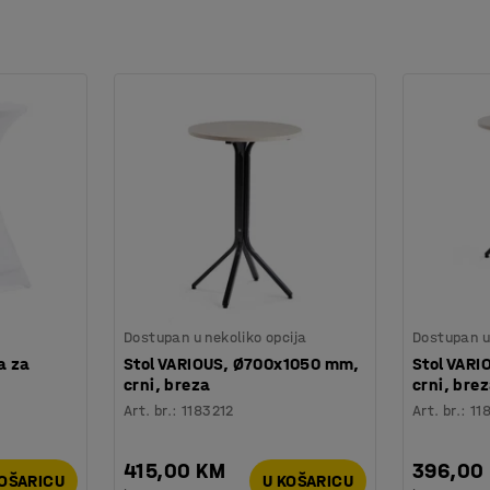
Dostupan u nekoliko opcija
Dostupan u 
a za
Stol VARIOUS, Ø700x1050 mm,
Stol VAR
crni, breza
crni, bre
Art. br.
:
1183212
Art. br.
:
11
415,00 KM
396,00
KOŠARICU
U KOŠARICU