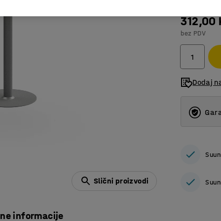
312,00
bez PDV
Dodaj n
Gara
Suun
Slični proizvodi
Suun
čne informacije