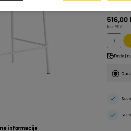
516,00
bez PDV
Dodaj n
Gara
Suun
Suun
čne informacije