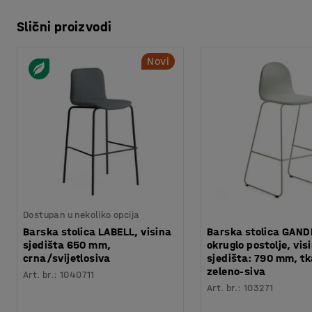
Slični proizvodi
Novi
Dostupan u nekoliko opcija
Barska stolica LABELL, visina
Barska stolica GAND
sjedišta 650 mm,
okruglo postolje, vis
crna/svijetlosiva
sjedišta: 790 mm, t
zeleno-siva
Art. br.
:
1040711
Art. br.
:
103271