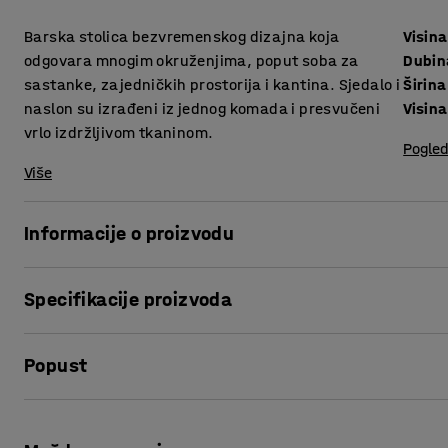
Barska stolica bezvremenskog dizajna koja
Visina
odgovara mnogim okruženjima, poput soba za
Dubin
sastanke, zajedničkih prostorija i kantina. Sjedalo i
Širina
naslon su izrađeni iz jednog komada i presvučeni
Visin
vrlo izdržljivom tkaninom.
Pogled
Više
Informacije o proizvodu
Barska stolica je savršen izbor za okruženja u kojima je po
Specifikacije proizvoda
vrijeme rada na projektu i sastanaka, za visokim stolovima
stolica uklapa u različita okruženja, od ureda do škola.
Visina sjedišta
:
650
mm
Popust
Dubina sjedišta
:
410
mm
Stolica je presvučena vrlo izdržljivom tkaninom, što je čin
Širina sjedišta
:
410
mm
naslon oblikovani su u jednom komadu, što zajedno s uski
Visina naslona
:
300
mm
Ispis stranice
izgled. Sjedalo je malo zakrivljeno s prednje strane za već
Širina
:
510
mm
postolje za noge za dodatnu udobnost.