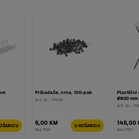
 mm
Pribadače, crne, 100-pak
Plastični 
Ø800 mm
Art. br.
:
11429
Art. br.
:
11
5,00 KM
145,00
KOŠARICU
U KOŠARICU
bez PDV
bez PDV