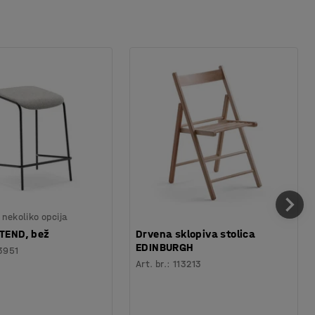
nekoliko opcija
TTEND, bež
Drvena sklopiva stolica
EDINBURGH
3951
Art. br.
:
113213