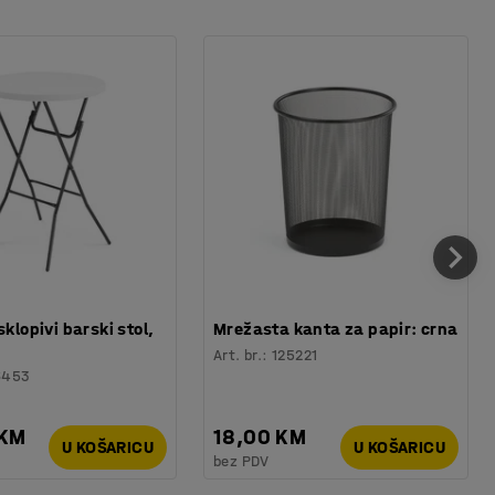
sklopivi barski stol,
Mrežasta kanta za papir: crna
Art. br.
:
125221
6453
 KM
18,00 KM
U KOŠARICU
U KOŠARICU
bez PDV