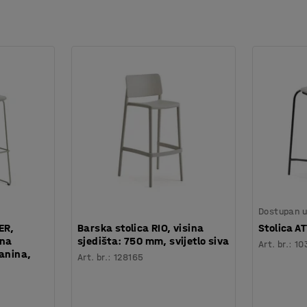
Dostupan u 
ER,
Barska stolica RIO, visina
Stolica A
ina
sjedišta: 750 mm, svijetlo siva
Art. br.
:
10
kanina,
Art. br.
:
128165