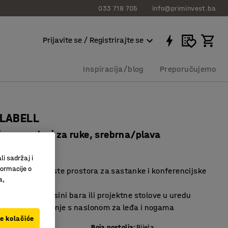
033 718 705
info@priminvest.ba
Prijavite se / Registrirajte se
Inspiracija/blog
Preporučujemo
 LABELL
ima, nasloni za ruke, srebrna/plava
40636
li sadržaj i
formacije o
 za različite vrste prostora za sastanke i konferencijske
a,
za stolove u visini bara ili projektne stolove u uredu
ložaj za sjedenje s naslonom za leđa i nogama
ve kolačiće
o smeđa
Boja postolja
:
Bijela