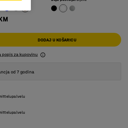
 KM
DODAJ U KOŠARICU
a popis za kupovinu
ncja od 7 godina
nittelupalvelu
nittelupalvelu