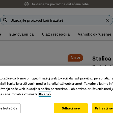
14 dana za povrat ne oštećene robe
a
Blagovaonica
Ulaz i recepcija
Vanjsko okruženje
Novi
Stolica
Na kotač
Art. br.
:
10
olačiće da bismo omogućili našoj web lokaciji da radi pravilno, personalizira
žali funkcije društvenih medija i analizirali web promet. Također dijelimo in
Prikladno
štenju naše web lokacije s našim partnerima u oblastima društvenih medij
dvorane
 i analitičkih aktivnosti.
Kolačići
Savršeno 
Udoban po
e kolačića
Odbaci sve
Prihvati s
Boja
:
Svijetl