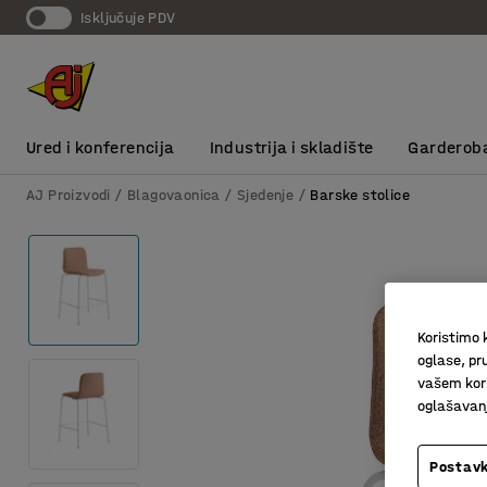
Isključuje PDV
Ured i konferencija
Industrija i skladište
Garderob
AJ Proizvodi
Blagovaonica
Sjedenje
Barske stolice
Koristimo k
oglase, pru
vašem kori
oglašavanja
Postavk