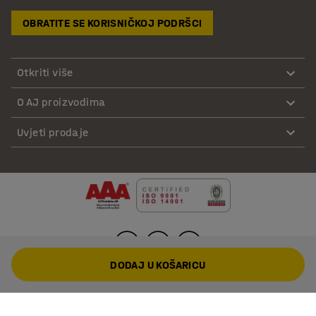
OBRATITE SE KORISNIČKOJ PODRŠCI
Otkriti više
O AJ proizvodima
Uvjeti prodaje
DODAJ U KOŠARICU