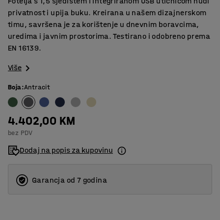
Fotelja s 1,5 sjedištem i integriranom USB utičnicom nudi
privatnost i upija buku. Kreirana u našem dizajnerskom
timu, savršena je za korištenje u dnevnim boravcima,
uredima i javnim prostorima. Testirano i odobreno prema
EN 16139.
Više
Boja
:
Antracit
4.402,00 KM
bez PDV
Dodaj na popis za kupovinu
Garancja od 7 godina