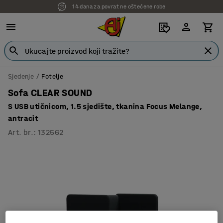
14 dana za povrat ne oštećene robe
Sjedenje
Fotelje
Sofa CLEAR SOUND
S USB utičnicom, 1.5 sjedište, tkanina Focus Melange,
antracit
Art. br.
:
132562