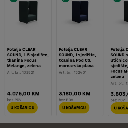
CLEAR SOUND namještaj uključuje sofu s 3 sjedišta i
fotelju s 1,5 sjedištem. Testirano i odobreno prema EN
16139, izdržljiva tkanina zadovoljava zahtjeve
Möbelfakta.
Fotelja CLEAR
Fotelja CLEAR
Fotelja 
SOUND, 1.5 sjedište,
SOUND, 1 sjedište,
SOUND s
tkanina Focus
tkanina Pod CS,
utičnico
Melange, zelena
mornarsko plava
sjedište
Focus M
Art. br.
:
132521
Art. br.
:
132401
zelena
Art. br.
:
1
4.075,00 KM
3.160,00 KM
3.803
bez PDV
bez PDV
bez PDV
U KOŠARICU
U KOŠARICU
U KOŠ