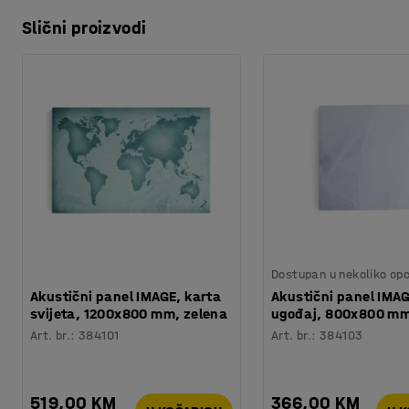
Slični proizvodi
Dostupan u nekoliko opc
Akustični panel IMAGE, karta
Akustični panel IMAG
svijeta, 1200x800 mm, zelena
ugođaj, 800x800 mm,
Art. br.
:
384101
Art. br.
:
384103
519,00 KM
366,00 KM