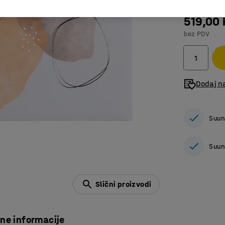
519,00
bez PDV
Dodaj n
Suun
Suun
Slični proizvodi
čne informacije