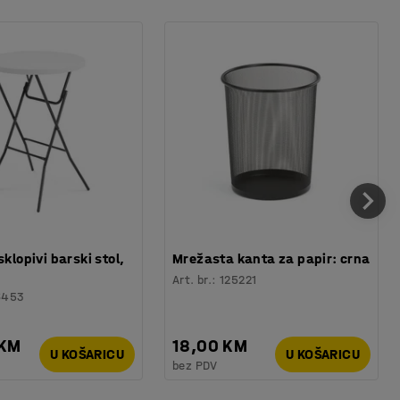
sklopivi barski stol,
Mrežasta kanta za papir: crna
Art. br.
:
125221
6453
 KM
18,00 KM
U KOŠARICU
U KOŠARICU
bez PDV