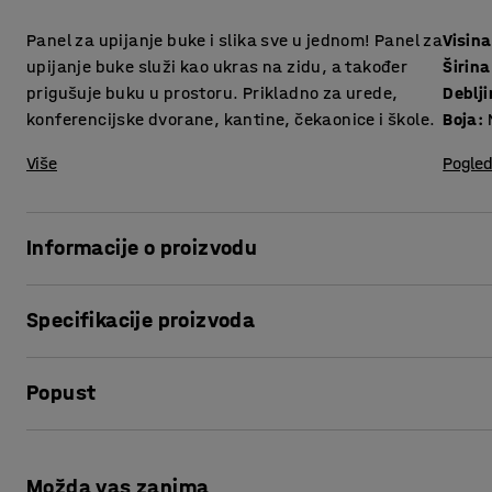
Panel za upijanje buke i slika sve u jednom! Panel za
Visina
upijanje buke služi kao ukras na zidu, a također
Širina
prigušuje buku u prostoru. Prikladno za urede,
Deblj
konferencijske dvorane, kantine, čekaonice i škole.
Boja
:
Više
Pogled
Informacije o proizvodu
IMAGE je sjajna kombinacija panela za upijanje buke i sli
Specifikacije proizvoda
okruženju, a istovremeno čini prostor ugodnijim. Objesit
kantinama, čekaonicama, recepcijama ili drugim prostorim
Visina
:
800
mm
Popust
Širina
:
1200
mm
Panel ima skriveni drveni okvir koji je ispunjen posebnim 
Debljina
:
50
mm
Uzorak obuhvaća sve strane i pruža elegantan i moderan i
Boja
:
Narančasta
Ispis stranice
kako bi stvorili posebni ugođaj u prostoru!
Potreban broj osoba
:
1
Možda vas zanima