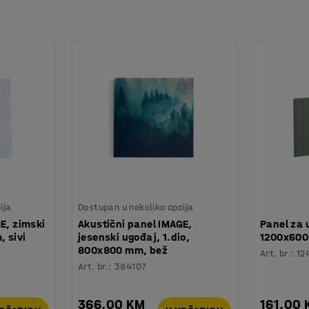
ija
Dostupan u nekoliko opcija
E, zimski
Akustični panel IMAGE,
Panel za 
 sivi
jesenski ugođaj, 1.dio,
1200x600
800x800 mm, bež
Art. br.
:
12
Art. br.
:
384107
366,00 KM
161,00