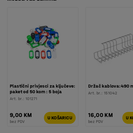
Preuzmite upute za održavanjen
Procjena vremena
:
15
Min
Težina
:
6
kg
Plastični privjesci za ključeve:
Držač kablova:490
paket od 50 kom : 5 boja
Art. br.
:
151042
Art. br.
:
101271
9,00 KM
16,00 KM
U KOŠARICU
U 
bez PDV
bez PDV