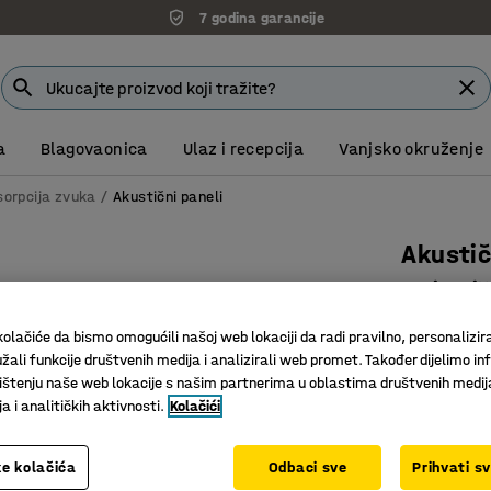
7 godina garancije
a
Blagovaonica
Ulaz i recepcija
Vanjsko okruženje
sorpcija zvuka
Akustični paneli
Akustič
Umjetnič
Art. br.
:
38
olačiće da bismo omogućili našoj web lokaciji da radi pravilno, personalizira
žali funkcije društvenih medija i analizirali web promet. Također dijelimo in
Dekorativ
štenju naše web lokacije s našim partnerima u oblastima društvenih medij
Za različ
 i analitičkih aktivnosti.
Kolačići
Za tiše o
Boja
:
Naranč
e kolačića
Odbaci sve
Prihvati s