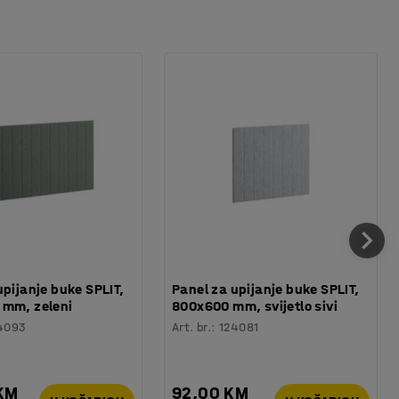
upijanje buke SPLIT,
Panel za upijanje buke SPLIT,
 mm, zeleni
800x600 mm, svijetlo sivi
4093
Art. br.
:
124081
 KM
92,00 KM