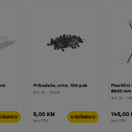
 mm
Pribadače, crne, 100-pak
Plastični 
Ø800 mm
Art. br.
:
11429
Art. br.
:
11
5,00 KM
145,00
KOŠARICU
U KOŠARICU
bez PDV
bez PDV