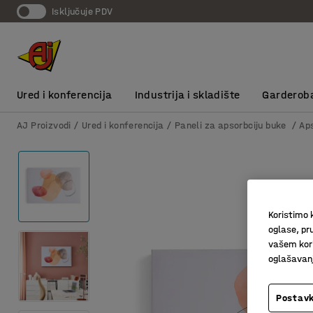
Isključuje PDV
Ured i konferencija
Industrija i skladište
Garderob
AJ Proizvodi
Ured i konferencija
Paneli za apsorbciju buke
Ap
Koristimo k
oglase, pru
vašem kori
oglašavanja
Postavk