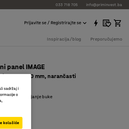
033 718 705
info@priminvest.ba
Prijavite se / Registrirajte se
Inspiracija/blog
Preporučujemo
ni panel IMAGE
ki, 1200x800 mm, narančasti
4112
li sadržaj i
formacije o
ni panel za upijanje buke
a,
ite prostore
kruženje
asta
ve kolačiće