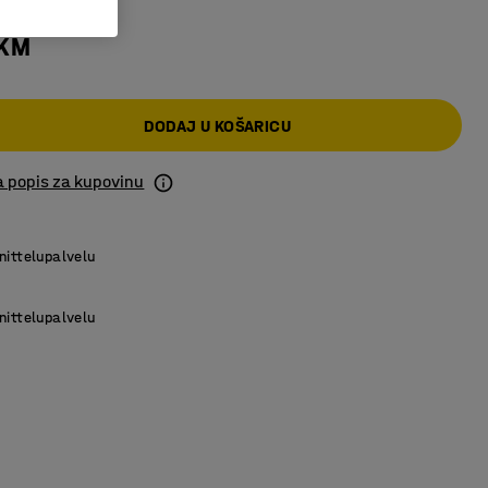
 KM
DODAJ U KOŠARICU
a popis za kupovinu
nittelupalvelu
nittelupalvelu