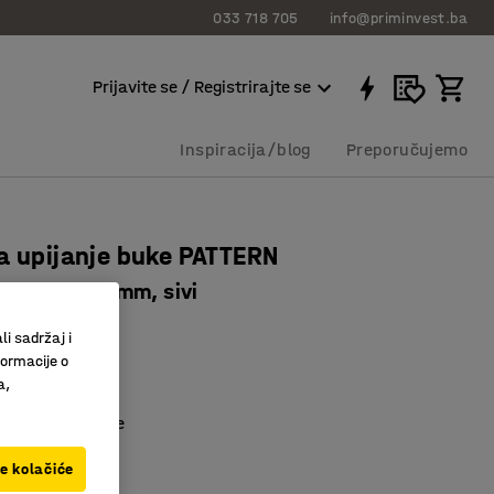
033 718 705
info@priminvest.ba
Prijavite se / Registrirajte se
Inspiracija/blog
Preporučujemo
a upijanje buke PATTERN
00x600x40 mm, sivi
8512
li sadržaj i
formacije o
i upija buku
a,
ni PET
 vlažne prostore
ve kolačiće