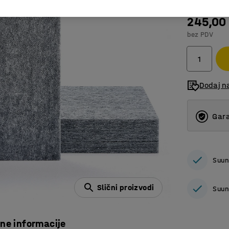
245,00
bez PDV
Dodaj n
Gara
Suun
Slični proizvodi
Suun
čne informacije