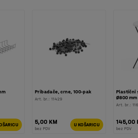
ličitog dizajna kako bi stvorili kreativan
 mm
Pribadače, crne, 100-pak
Plastični 
Ø800 mm
Art. br.
:
11429
Art. br.
:
11
5,00 KM
145,00
KOŠARICU
U KOŠARICU
bez PDV
bez PDV