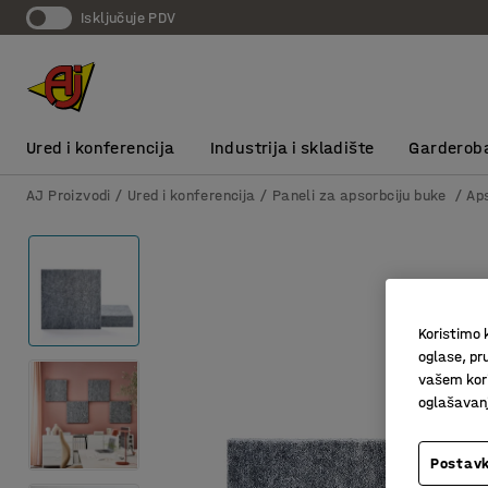
Isključuje PDV
Ured i konferencija
Industrija i skladište
Garderob
AJ Proizvodi
Ured i konferencija
Paneli za apsorbciju buke
Ap
Koristimo k
oglase, pru
vašem kori
oglašavanja
Postavk