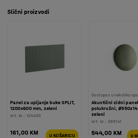
Slični proizvodi
Dostupan u nekoliko opc
Panel za upijanje buke SPLIT,
Akustični zidni pane
1200x600 mm, zeleni
polukružni, Ø550x1
zeleni
Art. br.
:
124093
Art. br.
:
385141
161,00 KM
544,00 KM
U KOŠARICU
U 