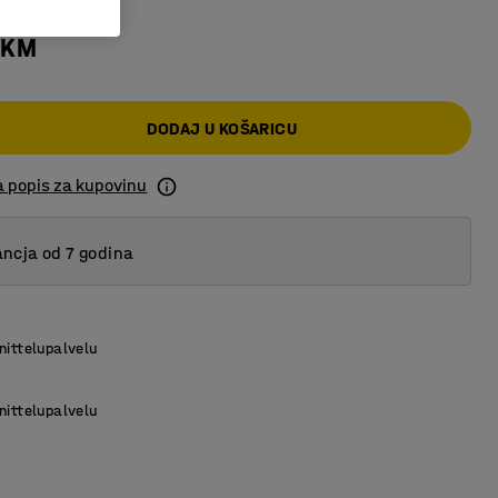
 KM
DODAJ U KOŠARICU
a popis za kupovinu
ncja od 7 godina
nittelupalvelu
nittelupalvelu