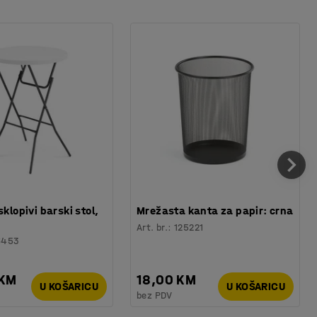
sklopivi barski stol,
Mrežasta kanta za papir: crna
Art. br.
:
125221
6453
 KM
18,00 KM
U KOŠARICU
U KOŠARICU
bez PDV