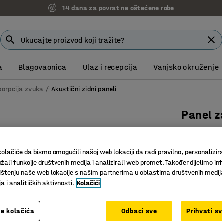
14 dana za povrat ne oštećene robe
a
Blagovaonica
Ulaz i recepcija
Vanjsko okruženje
sorpcija zvuka
Akustični zidni paneli
Panel z
4-pak, 6
Art. br.
:
13
olačiće da bismo omogućili našoj web lokaciji da radi pravilno, personalizira
žali funkcije društvenih medija i analizirali web promet. Također dijelimo in
Panel koj
štenju naše web lokacije s našim partnerima u oblastima društvenih medij
Reciklira
 i analitičkih aktivnosti.
Kolačići
Za suhe i
Boja
:
Siva
e kolačića
Odbaci sve
Prihvati s