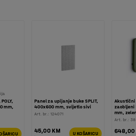
ija
l POLY,
Panel za upijanje buke SPLIT,
Akustični
40 mm,
400x600 mm, svijetlo sivi
zaobljeni
mm, zele
Art. br.
:
124071
Art. br.
:
38
45,00 KM
648,00
U KOŠARICU
KOŠARICU