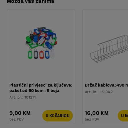
Možda vas zanima
Preuzmite upute za održavanjen
Broj /pakiranje
:
4
Potreban broj osoba
:
1
Možete ih lako kombinirati s drugim akustičnim pločama raz
Preuzmite upute za montažu
Procjena vremena
:
30
Min
uzorak i poboljšali zvučno okruženje svog radnog mjesta.
Težina
:
2,56
kg
Plastični privjesci za ključeve:
Držač kablova:490
paket od 50 kom : 5 boja
Art. br.
:
151042
Art. br.
:
101271
9,00 KM
16,00 KM
U KOŠARICU
U 
bez PDV
bez PDV