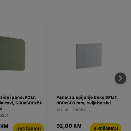
 zidni panel POLY,
Panel za upijanje buke SPLIT,
 kutovi, 600x600x56
800x600 mm, svijetlo sivi
ni
Art. br.
:
124081
5231
92,00 KM
 KM
U KOŠARICU
U KOŠARICU