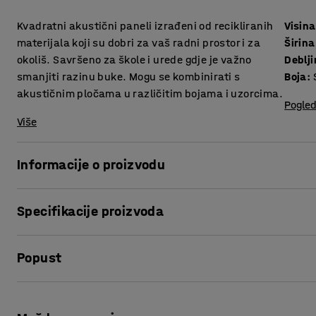
Kvadratni akustični paneli izrađeni od recikliranih
Visina
materijala koji su dobri za vaš radni prostor i za
Širina
okoliš. Savršeno za škole i urede gdje je važno
Deblj
smanjiti razinu buke. Mogu se kombinirati s
Boja
:
akustičnim pločama u različitim bojama i uzorcima.
Pogled
Više
Informacije o proizvodu
Akustični paneli u različitim bojama poboljšavaju akustik
Specifikacije proizvoda
uključujući urede, škole, knjižnice i sportske dvorane. Sm
Visina
:
600
mm
Voda ne utječe na akustične ploče, što ih čini idealnim za 
Popust
Širina
:
600
mm
restoranima. Paneli su izrađeni od recikliranog PET-a, bez l
Debljina
:
40
mm
mogu se u potpunosti reciklirati, što ih čini ekološki prihva
Boja
:
Siva
Ispis stranice
Materijal
:
PET
Akustični paneli dolaze u pakiranju od 4 komada iste boje.