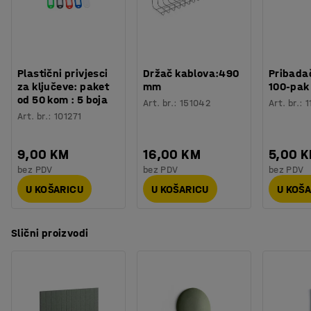
rezultate; kombinirajte jednu ili više boja kako bi stvorili
Procjena vremena
:
5
Min
jedinstven dizajn.
Težina
:
4
kg
Testirano
:
ISO 354
Plastični privjesci
Držač kablova:490
Pribadač
za ključeve: paket
mm
100-pak
od 50 kom : 5 boja
Art. br.
:
151042
Art. br.
:
1
Art. br.
:
101271
9,00 KM
16,00 KM
5,00 
bez PDV
bez PDV
bez PDV
U KOŠARICU
U KOŠARICU
U KOŠ
Slični proizvodi