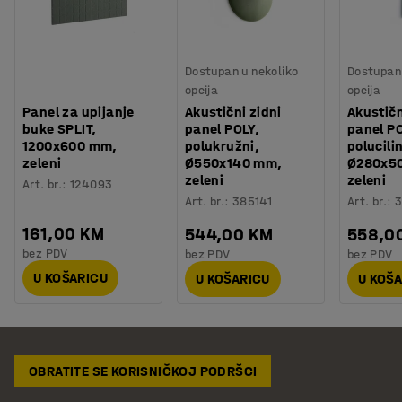
Dostupan u nekoliko
Dostupan 
opcija
opcija
Panel za upijanje
Akustični zidni
Akustičn
buke SPLIT,
panel POLY,
panel PO
1200x600 mm,
polukružni,
polucili
zeleni
Ø550x140 mm,
Ø280x5
zeleni
zeleni
Art. br.
:
124093
Art. br.
:
385141
Art. br.
:
3
161,00 KM
544,00 KM
558,0
bez PDV
bez PDV
bez PDV
U KOŠARICU
U KOŠARICU
U KOŠ
OBRATITE SE KORISNIČKOJ PODRŠCI