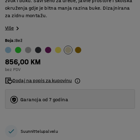
zvuk i buku. Savršeno za urede, javne prostore i školska
okruženja gdje je bitna manja razina buke. Dizajnirana
za zidnu montažu.
Više
Boja
:
Bež
856,00 KM
bez PDV
Dodaj na popis za kupovinu
Garancja od 7 godina
Suunnittelupalvelu