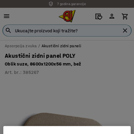
7 godina garancije
Apsorpcija zvuka
Akustični zidni paneli
Akustični zidni panel POLY
Oblik suze, 8600x1200x56 mm, bež
Art. br.
:
385267