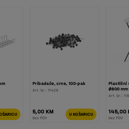
 mm
Pribadače, crne, 100-pak
Plastični 
Ø800 mm
Art. br.
:
11429
Art. br.
:
11
5,00 KM
145,00
KOŠARICU
U KOŠARICU
bez PDV
bez PDV