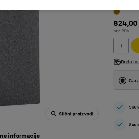
824,00
bez PDV
Dodaj n
Gara
Suun
Slični proizvodi
Suun
čne informacije