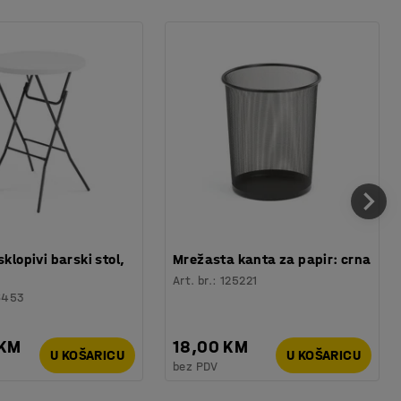
sklopivi barski stol,
Mrežasta kanta za papir: crna
Art. br.
:
125221
6453
 KM
18,00 KM
U KOŠARICU
U KOŠARICU
bez PDV