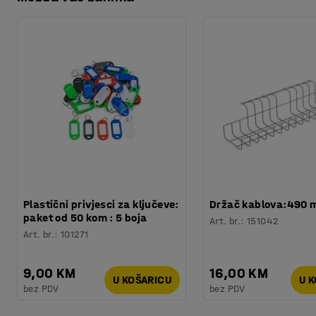
Preuzmite upute za održavanjen
Materijal površine
:
Tkanina
stvorili jedinstven dizajn.
Specifikacija materijala
:
Camira - Cara EJ048
Preuzmite korisnički priručnik
Materijal tapeciranja
:
Fiberspring
Oblik
:
Pravokutna
Potreban broj osoba
:
1
Procjena vremena
:
5
Min
Težina
:
6,35
kg
Testirano
:
ISO 354
Plastični privjesci za ključeve:
Držač kablova:490
paket od 50 kom : 5 boja
Art. br.
:
151042
Art. br.
:
101271
9,00 KM
16,00 KM
U KOŠARICU
U 
bez PDV
bez PDV