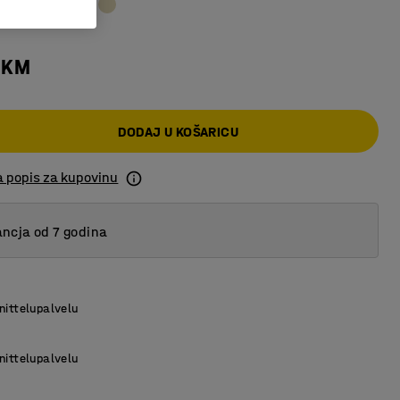
 KM
DODAJ U KOŠARICU
a popis za kupovinu
ncja od 7 godina
nittelupalvelu
nittelupalvelu