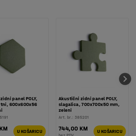
 zidni panel POLY,
Akustični zidni panel POLY,
utni, 600x600x56
slagalica, 700x700x50 mm,
ni
zeleni
5191
Art. br.
:
385201
 KM
744,00 KM
U KOŠARICU
U KOŠARICU
bez PDV