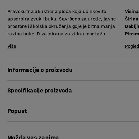
Pravokutna akustična ploča koja učinkovito
Visina
apsorbira zvuk i buku. Savršeno za urede, javne
Širina
prostore i školska okruženja gdje je bitna manja
Deblj
razina buke. Dizajnirana za zidnu montažu.
Plas
Više
Pogled
Informacije o proizvodu
Smanjite buku i stvorite ugodnije zvučno okruženje pomoću
Specifikacije proizvoda
smanjuju razinu buke, služe kao praktičan detalj u uređenj
kantinama, zajedničkim prostorijama ili učionicama.
Visina
:
1180
mm
Popust
Širina
:
600
mm
Akustična zidna ploča je presvučena izdržljivom tkaninom
Debljina
:
56
mm
period odjeka zvuka i apsorbira buku. Zahvaljujući maloj te
Plasman
:
Zidni
Ispis stranice
Boja
:
Tamno siva
Postavite nekoliko ploča jednu pored druge za najbolje rezu
Možda vas zanima