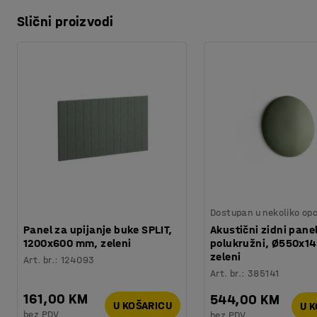
Slični proizvodi
Dostupan u nekoliko opc
Panel za upijanje buke SPLIT,
Akustični zidni pane
1200x600 mm, zeleni
polukružni, Ø550x1
zeleni
Art. br.
:
124093
Art. br.
:
385141
161,00 KM
544,00 KM
U KOŠARICU
U 
bez PDV
bez PDV