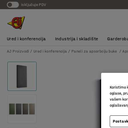
Isključuje PDV
Ured i konferencija
Industrija i skladište
Garderob
AJ Proizvodi
Ured i konferencija
Paneli za apsorbciju buke
Ap
Koristimo k
oglase, pru
vašem kori
oglašavanja
Postavk