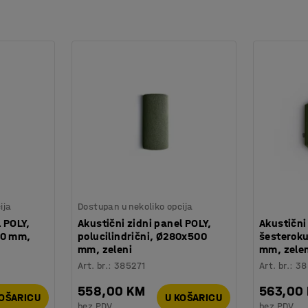
ija
Dostupan u nekoliko opcija
l POLY,
Akustični zidni panel POLY,
Akustični
40 mm,
polucilindrični, Ø280x500
šesterok
mm, zeleni
mm, zele
Art. br.
:
385271
Art. br.
:
38
558,00 KM
563,00
KOŠARICU
U KOŠARICU
bez PDV
bez PDV