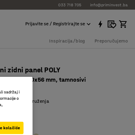
033 718 705
info@priminvest.ba
Prijavite se / Registrirajte se
Inspiracija/blog
Preporučujemo
ni zidni panel POLY
ni, 600x1180x56 mm, tamnosivi
5184
li sadržaj i
formacije o
 za različita okruženja
a,
kruženje
dizajn
siva
ve kolačiće