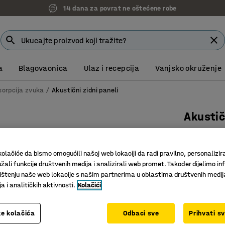
14 dana za povrat ne oštećene robe
a
Blagovaonica
Ulaz i recepcija
Vanjsko okruženje
sorpcija zvuka
Akustični zidni paneli
Akustič
Pravokut
Art. br.
:
38
olačiće da bismo omogućili našoj web lokaciji da radi pravilno, personalizira
žali funkcije društvenih medija i analizirali web promet. Također dijelimo in
Prikladno
štenju naše web lokacije s našim partnerima u oblastima društvenih medij
Za tiše o
 i analitičkih aktivnosti.
Kolačići
Moderan 
Boja
:
Tamno 
e kolačića
Odbaci sve
Prihvati s