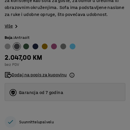
za korištenje kao sofa za goste, za odmor u uredima ili
obrazovnim okruženjima. Sofa ima podstavljene naslone
za ruke i udobne opruge, što povećava udobnost.
Više
Boja
:
Antracit
2.047,00 KM
bez PDV
Dodaj na popis za kupovinu
Garancja od 7 godina
Suunnittelupalvelu