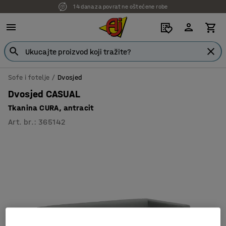
14 dana za povrat ne oštećene robe
7 godina garancije
Sofe i fotelje
Dvosjed
Dvosjed CASUAL
Tkanina CURA, antracit
Art. br.
:
365142