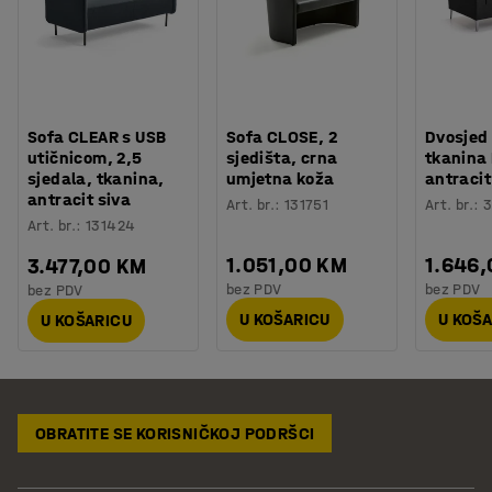
Sofa CLEAR s USB
Sofa CLOSE, 2
Dvosjed
utičnicom, 2,5
sjedišta, crna
tkanina
sjedala, tkanina,
umjetna koža
antracit
antracit siva
Art. br.
:
131751
Art. br.
:
3
Art. br.
:
131424
1.051,00 KM
1.646
3.477,00 KM
bez PDV
bez PDV
bez PDV
U KOŠARICU
U KOŠ
U KOŠARICU
OBRATITE SE KORISNIČKOJ PODRŠCI