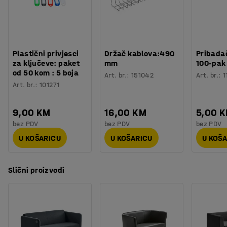
Sjedište ima Nozag opruge i punjenje od hladne pjene.
Izdržljivost
:
100000
Md
Hladna pjena je visoko elastičan materijal koji pruža
Broj sjedala
:
2
dobru potporu i zadržava oblik. Sofa je presvučena u
Potreban broj osoba
:
2
izdržljivu tkaninu od 100% poliestera koji se može
Procjena vremena
:
15
Min
reciklirati, u skladu sa zahtjevima Möbelfakta. Navlaka
Plastični privjesci
Držač kablova:490
Pribadač
Težina
:
46
kg
se skida što olakšava čišćenje i može se oprati na 60°C.
za ključeve: paket
mm
100-pak
Montaža
:
Dolazi sastavljeno
od 50 kom : 5 boja
Art. br.
:
151042
Art. br.
:
1
Art. br.
:
101271
9,00 KM
16,00 KM
5,00 
bez PDV
bez PDV
bez PDV
U KOŠARICU
U KOŠARICU
U KOŠ
Slični proizvodi