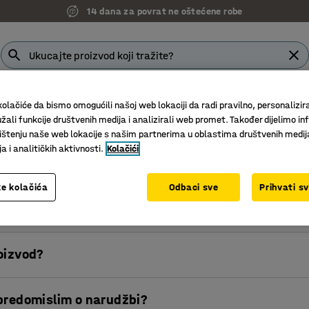
14 dana za povrat ne oštećene robe
a
Blagovaonica
Ulaz i recepcija
Vanjsko okruženje
olačiće da bismo omogućili našoj web lokaciji da radi pravilno, personalizira
žali funkcije društvenih medija i analizirali web promet. Također dijelimo in
štenju naše web lokacije s našim partnerima u oblastima društvenih medij
 i analitičkih aktivnosti.
Kolačići
e
Dostava
Informacije o proizvodu
Povrat & ošteć
e kolačića
Odbaci sve
Prihvati s
oizvod?
zvoda, imate14 dana da nam vratite svoju narudžbu. Roba mora 
 predomislim o narudžbi?
nom pakiranju i u stanju za ponovnu prodaju.Obavijestite nas