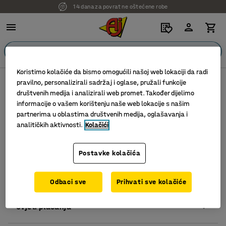
14 dana za povrat ne oštećene robe
Koristimo kolačiće da bismo omogućili našoj web lokaciji da radi
Kontaktirajte nas
Plačanje
pravilno, personalizirali sadržaj i oglase, pružali funkcije
društvenih medija i analizirali web promet. Također dijelimo
informacije o vašem korištenju naše web lokacije s našim
Narudzba
Plaćanje
Dostava
Informacije o proizvodu
P
partnerima u oblastima društvenih medija, oglašavanja i
analitičkih aktivnosti.
Kolačići
Postavke kolačića
Gdje da unesem promotivni kod?
Odbaci sve
Prihvati sve kolačiće
Jednostavno unesite svoj kod u polje označeno sa
Uvjeti plaćanja
„Unesite promotivni kod“ na stranici korpe za
kupovinu, a zatim kliknite na primeni.