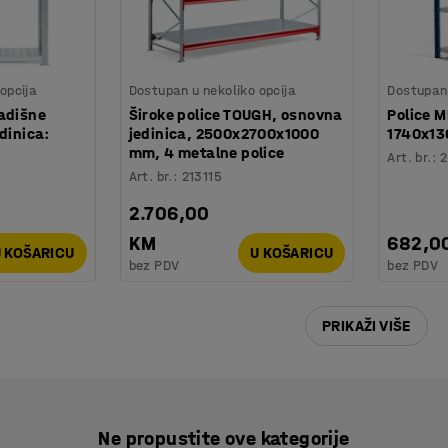
opcija
Dostupan u nekoliko opcija
Dostupan 
ladišne
Široke police TOUGH, osnovna
Police M
dinica:
jedinica, 2500x2700x1000
1740x1
mm, 4 metalne police
Art. br.
:
2
Art. br.
:
213115
2.706,00
KM
682,0
 KOŠARICU
U KOŠARICU
bez PDV
bez PDV
PRIKAŽI VIŠE
Ne propustite ove kategorije