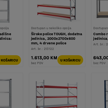
opcija
Dostupan u nekoliko opcija
Dostupan 
ladišne
Široke police TOUGH, dodatna
Combo r
dinica:
jedinica, 2000x2700x600
jedinic
mm, 4 drvene police
Art. br.
:
2
Art. br.
:
213122
1.613,00 KM
643,0
 KOŠARICU
U KOŠARICU
bez PDV
bez PDV