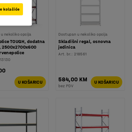
ve kolačiće
u nekoliko opcija
Dostupan u nekoliko opcija
police TOUGH, dodatna
Skladišni regal, osnovna
a, 2500x2700x600
jedinica
rvenepolice
Art. br.
:
218561
13130
00
584,00 KM
U KOŠARICU
U KOŠARICU
bez PDV