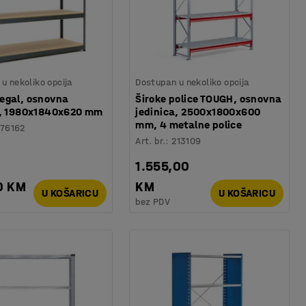
u nekoliko opcija
Dostupan u nekoliko opcija
egal, osnovna
Široke police TOUGH, osnovna
a, 1980x1840x620 mm
jedinica, 2500x1800x600
mm, 4 metalne police
76162
Art. br.
:
213109
1.555,00
0 KM
KM
U KOŠARICU
U KOŠARICU
bez PDV