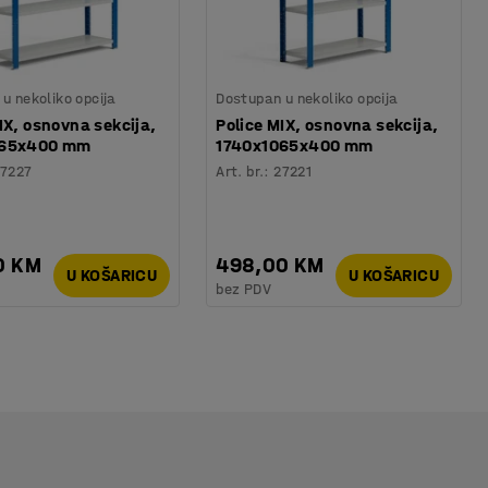
u nekoliko opcija
Dostupan u nekoliko opcija
IX, osnovna sekcija,
Police MIX, osnovna sekcija,
365x400 mm
1740x1065x400 mm
7227
Art. br.
:
27221
0 KM
498,00 KM
U KOŠARICU
U KOŠARICU
bez PDV