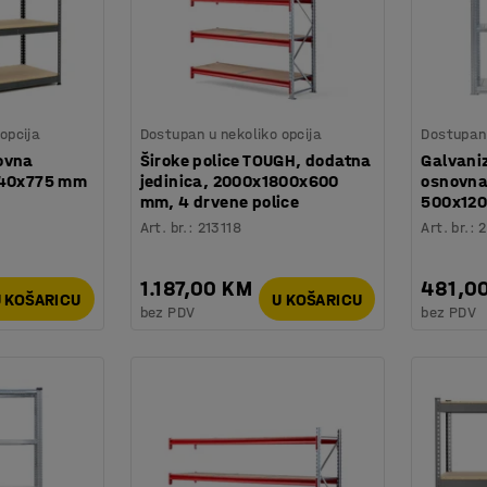
opcija
Dostupan u nekoliko opcija
Dostupan 
ovna
Široke police TOUGH, dodatna
Galvaniz
840x775 mm
jedinica, 2000x1800x600
osnovna
mm, 4 drvene police
500x12
Art. br.
:
213118
Art. br.
:
1.187,00 KM
481,0
 KOŠARICU
U KOŠARICU
bez PDV
bez PDV