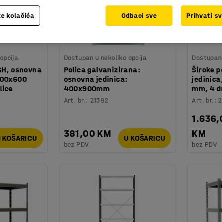
e kolačića
Odbaci sve
Prihvati s
opcija
Dostupan u nekoliko opcija
Dostupan 
GH, osnovna
Polica galvanizirana:
Široke 
700x600
osnovna jedinica:
jedinic
lice
400x900mm
mm, 4 d
Art. br.
:
21392
Art. br.
:
2
1.636,
381,00 KM
KM
 KOŠARICU
U KOŠARICU
bez PDV
bez PDV