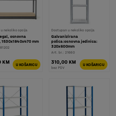
u nekoliko opcija
Dostupan u nekoliko opcija
egal, osnovna
Galvanizirana
a, 1530x1840x470 mm
polica:osnovna jedinica:
320x600mm
81202
Art. br.
:
21660
0 KM
310,00 KM
U KOŠARICU
U KOŠARICU
bez PDV