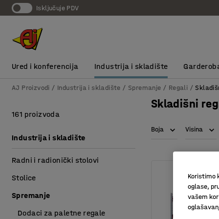
Isključuje PDV
Ured i konferencija
Industrija i skladište
Garderob
AJ Proizvodi
Industrija i skladište
Spremanje
Regali
Skladiš
Skladišni reg
161 proizvoda
Boja
Visina
Industrija i skladište
Radni i radionički stolovi
Koristimo k
Stolice
oglase, pru
Spremanje
vašem kori
oglašavanja
Dodaci za paletne regale