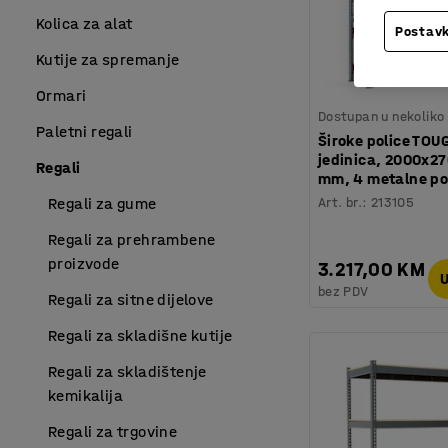
Kolica za alat
Postavk
Kutije za spremanje
Ormari
Dostupan u nekoliko 
Paletni regali
Široke police TOU
jedinica, 2000x2
Regali
mm, 4 metalne po
Art. br.
:
213105
Regali za gume
Regali za prehrambene
proizvode
3.217,00 KM
U
bez PDV
Regali za sitne dijelove
Regali za skladišne kutije
Regali za skladištenje
kemikalija
Regali za trgovine