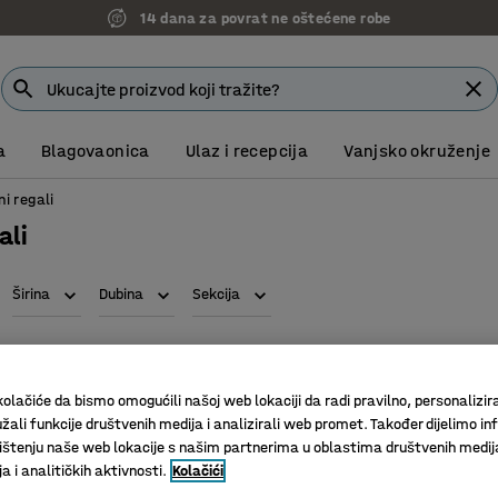
14 dana za povrat ne oštećene robe
a
Blagovaonica
Ulaz i recepcija
Vanjsko okruženje
ni regali
ali
Širina
Dubina
Sekcija
olačiće da bismo omogućili našoj web lokaciji da radi pravilno, personalizira
žali funkcije društvenih medija i analizirali web promet. Također dijelimo in
štenju naše web lokacije s našim partnerima u oblastima društvenih medij
 i analitičkih aktivnosti.
Kolačići