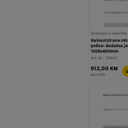
Dostupan u nekoliko 
Galvanizirane sk
police: dodatna je
1200x600mm
Art. br.
:
21642
512,00 KM
U
bez PDV