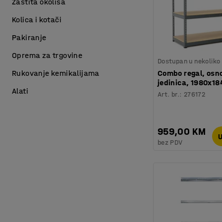
Zaštita okoliša
Kolica i kotači
Pakiranje
Oprema za trgovine
Dostupan u nekoliko 
Rukovanje kemikalijama
Combo regal, osn
jedinica, 1980x1
Alati
Art. br.
:
276172
959,00 KM
U
bez PDV