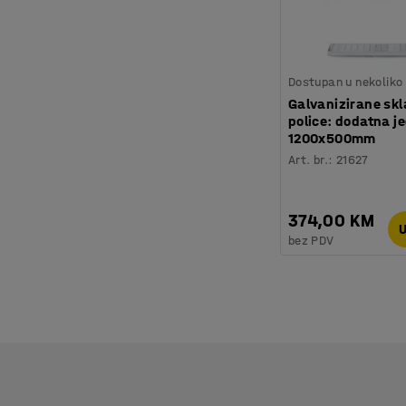
Dostupan u nekoliko 
Galvanizirane sk
police: dodatna je
1200x500mm
Art. br.
:
21627
374,00 KM
U
bez PDV