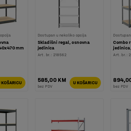
opcija
Dostupan u nekoliko opcija
Dostupan 
ovna
Skladišni regal, osnovna
Combo r
840x470 mm
jedinica
jedinic
Art. br.
:
218562
Art. br.
:
2
585,00 KM
894,0
 KOŠARICU
U KOŠARICU
bez PDV
bez PDV