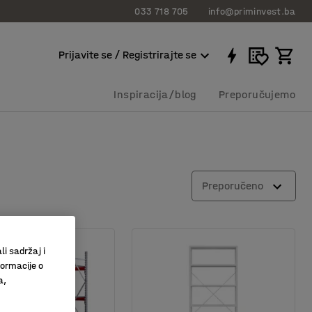
033 718 705
info@priminvest.ba
Prijavite se / Registrirajte se
Inspiracija/blog
Preporučujemo
Preporučeno
li sadržaj i
formacije o
a,