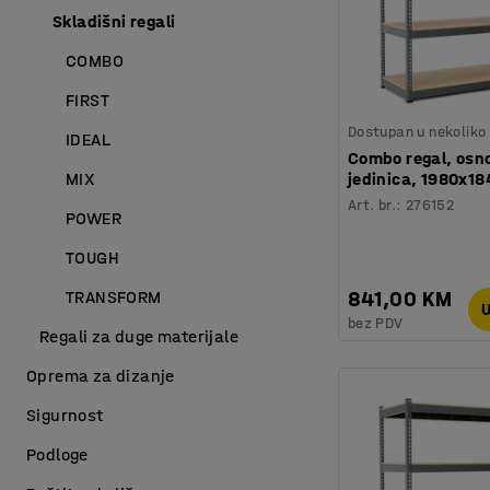
Skladišni regali
COMBO
FIRST
Dostupan u nekoliko 
IDEAL
Combo regal, osn
jedinica, 1980x1
MIX
Art. br.
:
276152
POWER
TOUGH
841,00 KM
TRANSFORM
U
bez PDV
Regali za duge materijale
Oprema za dizanje
Sigurnost
Podloge