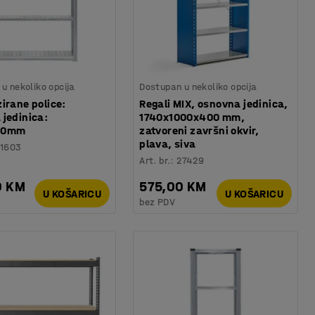
u nekoliko opcija
Dostupan u nekoliko opcija
irane police:
Regali MIX, osnovna jedinica,
 jedinica:
1740x1000x400 mm,
00mm
zatvoreni završni okvir,
plava, siva
21603
Art. br.
:
27429
0 KM
575,00 KM
U KOŠARICU
U KOŠARICU
bez PDV