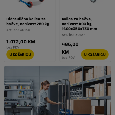
Hidraulična kolica za
Kolica za bačve,
bačve, nosivost 250 kg
nosivost 400 kg,
1600x350x730 mm
Art. br.
:
30130
Art. br.
:
30127
1.072,00 KM
465,00
bez PDV
KM
U KOŠARICU
U KOŠARICU
bez PDV