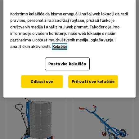
Koristimo kolačiće da bismo omogućili našoj web lokaciji da radi
pravilno, personalizirali sadržaj i oglase, pružali funkcije
društvenih medija i analizirali web promet. Također dijelimo
informacije o vašem korištenju naše web lokacije s našim
partnerima u oblastima društvenih medija, oglašavanja i
3-in-1 kolica za bačve,
Kolica za bačve:niski
nosivost 364 kg
profil
analitičkih aktivnosti.
Kolačići
Art. br.
:
30131
Art. br.
:
30132
Postavke kolačića
905,00
282,00
KM
KM
U KOŠARICU
U KOŠARICU
Odbaci sve
Prihvati sve kolačiće
bez PDV
bez PDV