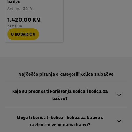
bačvu
Art. br.
:
30141
1.420,00 KM
bez PDV
U KOŠARICU
Najčešća pitanja o kategoriji Kolica za bačve
Koje su prednosti korištenja kolica i kolica za
bačve?
Kolica i kolica za bačve olakšavaju transport teških
Mogu li koristiti kolica i kolica za bačve s
bačvi uz minimalan napor, smanjujući ručno
različitim veličinama bačvi?
podizanje i rizik od povreda. Ovi alati su dizajnirani