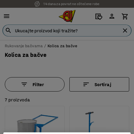
14 dana za povrat ne oštećene robe
7 godina garancije
Rukovanje bačvama
Kolica za bačve
Kolica za bačve
Filter
Sortiraj
7 proizvoda