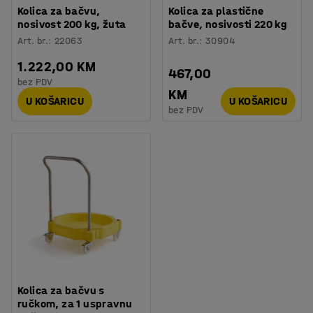
Kolica za bačvu,
Kolica za plastične
nosivost 200 kg, žuta
bačve, nosivosti 220 kg
Art. br.
:
22063
Art. br.
:
30904
1.222,00 KM
467,00
bez PDV
KM
U KOŠARICU
U KOŠARICU
bez PDV
Kolica za bačvu s
ručkom, za 1 uspravnu