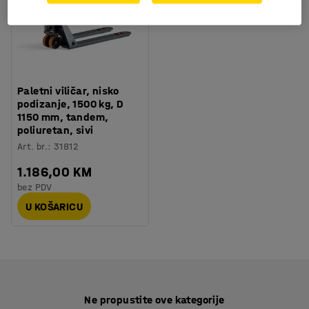
Paletni viličar, nisko
podizanje, 1500 kg, D
1150 mm, tandem,
poliuretan, sivi
Art. br.
:
31812
1.186,00 KM
bez PDV
U KOŠARICU
Ne propustite ove kategorije