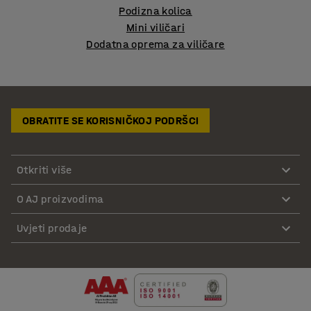
Podizna kolica
Mini viličari
Dodatna oprema za viličare
OBRATITE SE KORISNIČKOJ PODRŠCI
Otkriti više
O AJ proizvodima
Uvjeti prodaje