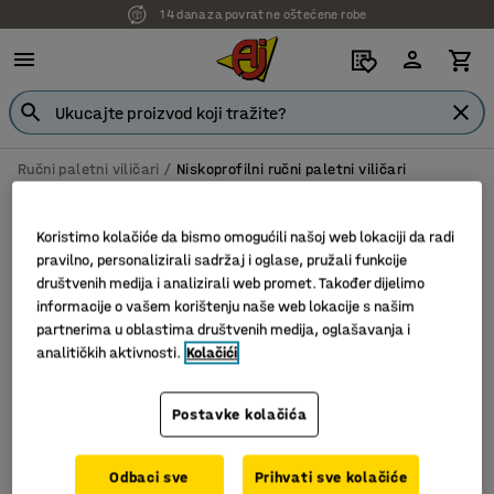
14 dana za povrat ne oštećene robe
Ručni paletni viličari
Niskoprofilni ručni paletni viličari
Niskoprofilni ručni paletni viličari
Koristimo kolačiće da bismo omogućili našoj web lokaciji da radi
pravilno, personalizirali sadržaj i oglase, pružali funkcije
društvenih medija i analizirali web promet. Također dijelimo
informacije o vašem korištenju naše web lokacije s našim
Filter
Sortiraj
partnerima u oblastima društvenih medija, oglašavanja i
analitičkih aktivnosti.
Kolačići
1 proizvoda
Postavke kolačića
Odbaci sve
Prihvati sve kolačiće