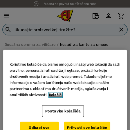
14 dana za povrat ne oštećene robe
Dodatna oprema za viličare
Nosači za kante za smeće
Nosači za kante za smeće
Koristimo kolačiće da bismo omogućili našoj web lokaciji da radi
pravilno, personalizirali sadržaj i oglase, pružali funkcije
društvenih medija i analizirali web promet. Također dijelimo
Filter
Sortiraj
informacije o vašem korištenju naše web lokacije s našim
partnerima u oblastima društvenih medija, oglašavanja i
analitičkih aktivnosti.
Kolačići
1 proizvoda
Postavke kolačića
Odbaci sve
Prihvati sve kolačiće