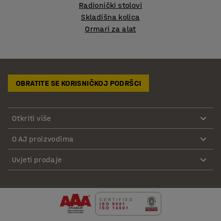
Radionički stolovi
Skladišna kolica
Ormari za alat
OBRATITE SE KORISNIČKOJ PODRŠCI
Otkriti više
O AJ proizvodima
Uvjeti prodaje