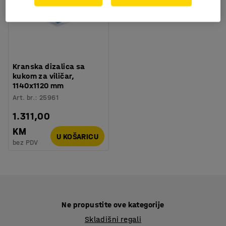
Kranska dizalica sa
kukom za viličar,
1140x1120 mm
Art. br.
:
25961
1.311,00
KM
U KOŠARICU
bez PDV
Ne propustite ove kategorije
Skladišni regali