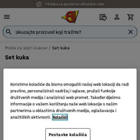
14 dana za povrat ne oštećene robe
Ploče za alat i kukice
Set kuka
Set kuka
Koristimo kolačiće da bismo omogućili našoj web lokaciji da radi
Sortiraj
pravilno, personalizirali sadržaj i oglase, pružali funkcije
društvenih medija i analizirali web promet. Također dijelimo
3 proizvoda
informacije o vašem korištenju naše web lokacije s našim
partnerima u oblastima društvenih medija, oglašavanja i
analitičkih aktivnosti.
Kolačići
Postavke kolačića