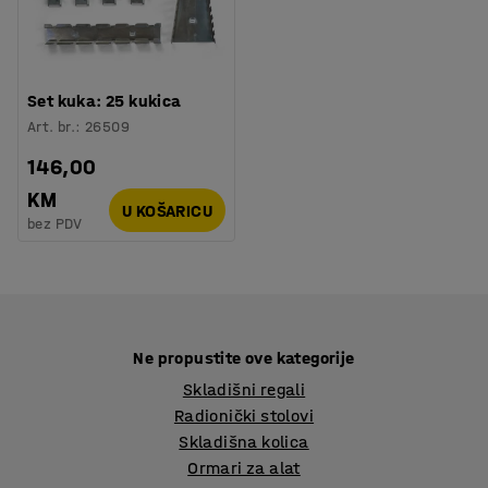
Set kuka: 25 kukica
Art. br.
:
26509
146,00
KM
U KOŠARICU
bez PDV
Ne propustite ove kategorije
Skladišni regali
Radionički stolovi
Skladišna kolica
Ormari za alat