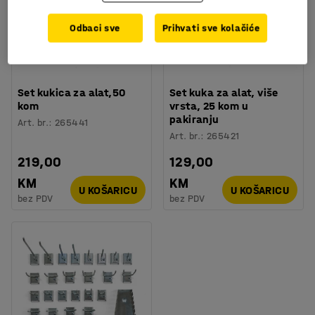
Odbaci sve
Prihvati sve kolačiće
Set kukica za alat,50
Set kuka za alat, više
kom
vrsta, 25 kom u
pakiranju
Art. br.
:
265441
Art. br.
:
265421
219,00
129,00
KM
KM
U KOŠARICU
U KOŠARICU
bez PDV
bez PDV