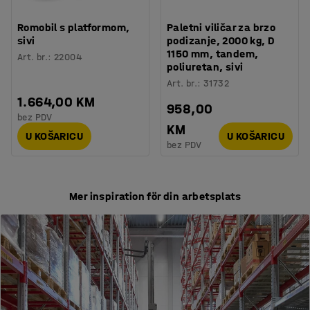
Romobil s platformom,
Paletni viličar za brzo
sivi
podizanje, 2000 kg, D
1150 mm, tandem,
Art. br.
:
22004
poliuretan, sivi
Art. br.
:
31732
1.664,00 KM
958,00
bez PDV
KM
U KOŠARICU
U KOŠARICU
bez PDV
Mer inspiration för din arbetsplats