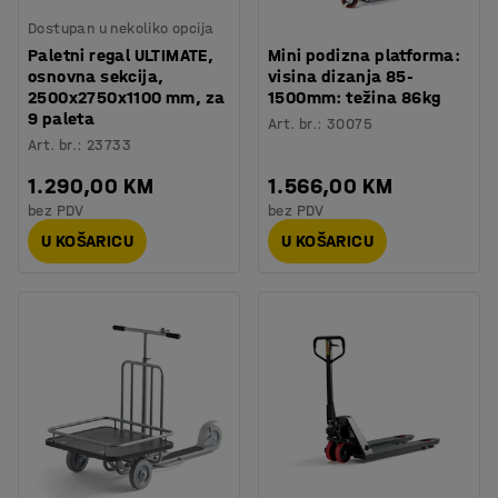
Dostupan u nekoliko opcija
Paletni regal ULTIMATE,
Mini podizna platforma:
osnovna sekcija,
visina dizanja 85-
2500x2750x1100 mm, za
1500mm: težina 86kg
9 paleta
Art. br.
:
30075
Art. br.
:
23733
1.290,00 KM
1.566,00 KM
bez PDV
bez PDV
U KOŠARICU
U KOŠARICU