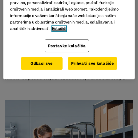
pravilno, personalizirali sadržaj i oglase, pružali funkcije
otprema, glomazne rutine prikupljanja i redovi na
društvenih medija i analizirali web promet. Također dijelimo
pakirnim stanicama. Potrebno je pažljivo planiranje gdje
informacije o vašem korištenju naše web lokacije s našim
se u skladištu skladište artikli velikog i malog volumena
partnerima u oblastima društvenih medija, oglašavanja i
kako bi se najpopularnija roba mogla brže preuzeti.
analitičkih aktivnosti.
Kolačići
Također je bitno dati osoblju najbolje moguće alate za
najučinkovitije obavljanje posla, bilo da se radi o većem
Postavke kolačića
broju kolica za prikupljanje ili bolje opremljenim
stolovima za pakiranje.
Odbaci sve
Prihvati sve kolačiće
Nakon što se uspostave pravi procesi, kupci, menadžeri i
radnici će početi vidjeti rezultate kojima su zadovoljni.