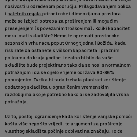
nosivosti u određenom području. Prilagođavanjem polica
i
paletnih regala
prirodi robe i dimenzijama prostora
može se izbjeći potreba za proširenjem ili mogućim
preseljenjem (s povezanim troškovima). Koliki kapacitet
mora imati skladište? Nemojte opremati prostor oko
sezonskih vrhunaca poput Crnog tjedna i Božića, kada
riskirate da ostanete s viškom kapaciteta i praznim
policama do kraja godine. Idealno bi bilo da vaše
skladište bude projektirano tako da se nosi s normalnom
potražnjom i da se cijelo vrijeme održava 80-85%
popunjenim. Tvrtka bi tada trebala planirati korištenje
dodatnog skladišta u ograničenim vremenskim
razdobljima ako je potrebno kako bi se zadovoljila vršna
potražnja.
Uz to, postoji ograničenje kada korištenje vanjske pomoći
košta više nego što vrijedi, te argument za proširenje
vlastitog skladišta počinje dobivati ​​na značaju. To će