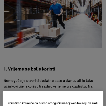
1. Vrijeme se bolje koristi
Nemoguće je stvoriti dodatne sate u danu, ali je lako
učinkovitije iskoristiti radno vrijeme u skladištu. Na
primjer, minimiziranjem vremenski zahtjevnih
postupaka kao što su nepotrebno duga putovanja od
mjesta gdje se artikl prikuplja do mjesta gdje se
Koristimo kolačiće da bismo omogućili našoj web lokaciji da radi