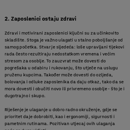
2. Zaposlenici ostaju zdravi
Zdravi i motivirani zaposlenici ključni su za učinkovito
skladište. Stoga je važno ulagati u stalno poboljšanje od
samog početka. Stvar je sljedeća: loše upravljani tijekovi
rada često rezultiraju nedostatkom vremena i većim
stresom za osoblje. To zauzvrat može dovesti do
pogrešaka u odabiru i rukovanju, što utječe na uslugu
pruženu kupcima. Također može dovesti do ozljeda,
bolovanja i odluke zaposlenika da daju otkaz, tako da se
mora dovesti i obučiti novo ili privremeno osoblje - što je i
dugotrajno i skupo.
Riješenje je ulaganje u dobro radno okruženje, gdje se
prioritet daje dobrobiti, kao i ergonomiji, sigurnosti i
pametnim rutinama. Pozitivan utjecaj ovih ulaganja