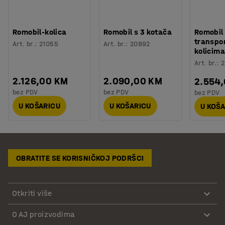
Romobil-kolica
Romobil s 3 kotača
Romobil
transpo
Art. br.
:
21055
Art. br.
:
20892
kolicima
Art. br.
:
2
2.126,00 KM
2.090,00 KM
2.554
bez PDV
bez PDV
bez PDV
U KOŠARICU
U KOŠARICU
U KOŠ
OBRATITE SE KORISNIČKOJ PODRŠCI
Otkriti više
O AJ proizvodima