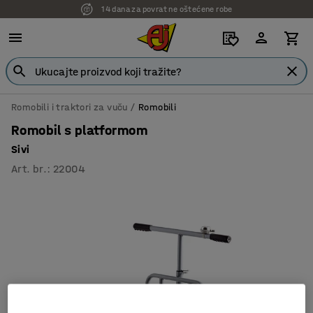
14 dana za povrat ne oštećene robe
Romobili i traktori za vuču
Romobili
Romobil s platformom
Sivi
Art. br.
:
22004