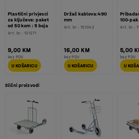
Plastični privjesci
Držač kablova:490
Pribadač
za ključeve: paket
mm
100-pak
od 50 kom : 5 boja
Art. br.
:
151042
Art. br.
:
1
Art. br.
:
101271
9,00 KM
16,00 KM
5,00 
bez PDV
bez PDV
bez PDV
U KOŠARICU
U KOŠARICU
U KOŠ
Slični proizvodi