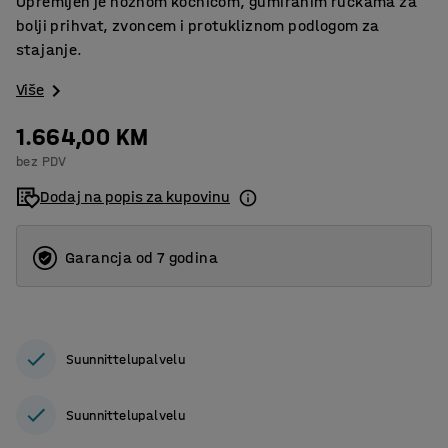
Opremljen je nožnom kočnicom, gumiranim ručkama za
bolji prihvat, zvoncem i protukliznom podlogom za
stajanje.
Više
1.664,00 KM
bez PDV
Dodaj na popis za kupovinu
Garancja od 7 godina
Suunnittelupalvelu
Suunnittelupalvelu