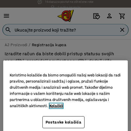
7 godina garancije
AJ Proizvodi
Registracija kupca
Izradite račun da biste dobili pristup statusu svojih
narudžbi, pregledali povijest narudžbi, dodali više
korisnika na svoj račun i još mnogo toga.
Koristimo kolačiće da bismo omogućili našoj web lokaciji da radi
Vrsta računa
pravilno, personalizirali sadržaj i oglase, pružali funkcije
društvenih medija i analizirali web promet. Također dijelimo
Poslovni
Privatni
informacije o vašem korištenju naše web lokacije s našim
partnerima u oblastima društvenih medija, oglašavanja i
analitičkih aktivnosti.
Kolačići
ID broj firme*
Postavke kolačića
Naziv firme*