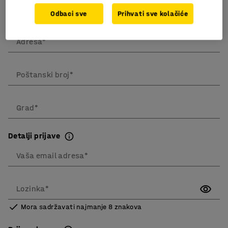
Odbaci sve
Prihvati sve kolačiće
Poštanska adresa
Adresa*
Poštanski broj*
Grad*
Detalji prijave
Vaša email adresa*
Lozinka*
Mora sadržavati najmanje 8 znakova