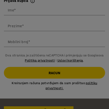
Prijava kupca
Ime*
Prezime*
Mobilni broj*
Ova stranica je zaštićena reCAPTCHA i primjenjuju se Googleova
Politika privatnosti
i
Uslovi korištenja
.
RACUN
Kreiranjem računa potvrđujem da sam pročitao
politiku
privatnosti.