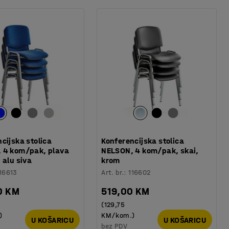
cijska stolica
Konferencijska stolica
 4 kom/pak, plava
NELSON, 4 kom/pak, skai,
 alu siva
krom
16613
Art. br.
:
116602
0 KM
519,00 KM
(129,75
)
KM/kom.)
U KOŠARICU
U KOŠARICU
bez PDV