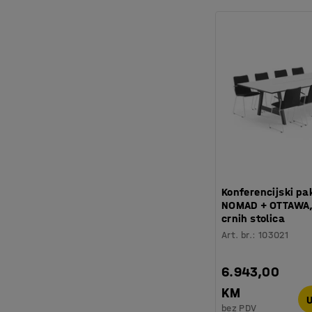
Konferencijski p
NOMAD + OTTAWA, 1
crnih stolica
Art. br.
:
103021
6.943,00
KM
U
bez PDV