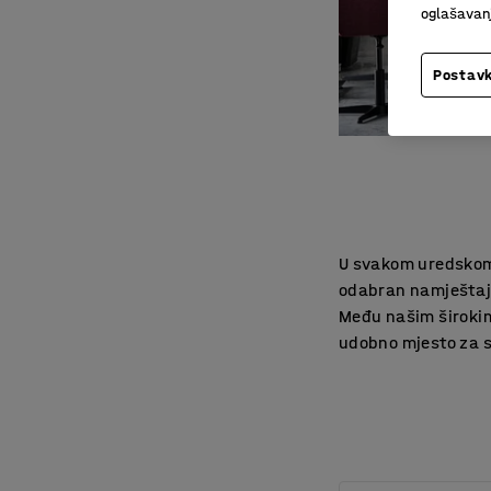
oglašavanja
Postavk
U svakom uredskom 
odabran namještaj z
Među našim širokim
udobno mjesto za 