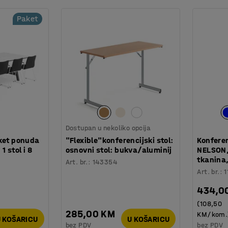
Paket
Dostupan u nekoliko opcija
aket ponuda
"Flexible"konferencijski stol:
Konferen
 stol i 8
osnovni stol: bukva/aluminij
NELSON,
tkanina,
Art. br.
:
143354
Art. br.
:
1
434,0
(108,50
285,00 KM
KM/kom.
 KOŠARICU
U KOŠARICU
bez PDV
bez PDV