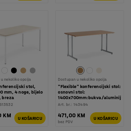
u nekoliko opcija
Dostupan u nekoliko opcija
ferencijski stol,
"Flexible" konferencijski stol:
0 mm, 4 noge, bijelo
osnovni stol:
, breza
1400x700mm:bukva/aluminij
613532
Art. br.
:
143494
0 KM
471,00 KM
U KOŠARICU
U KOŠARICU
bez PDV