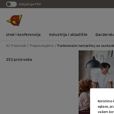
Isključuje PDV
Ured i konferencija
Industrija i skladište
Garderob
AJ Proizvodi
Preporučujemo
Funkcionalni namještaj za sastan
232 proizvoda
Koristimo k
oglase, pru
vašem kori