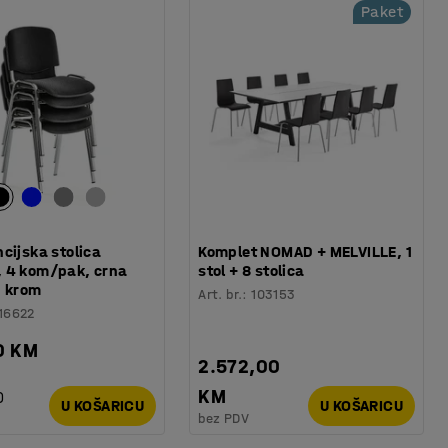
Paket
cijska stolica
Komplet NOMAD + MELVILLE, 1
 4 kom/pak, crna
stol + 8 stolica
, krom
Art. br.
:
103153
16622
0 KM
2.572,00
KM
)
U KOŠARICU
U KOŠARICU
bez PDV