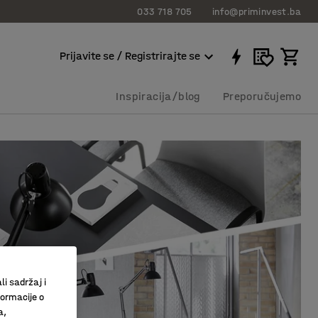
033 718 705
info@priminvest.ba
Prijavite se / Registrirajte se
Inspiracija/blog
Preporučujemo
li sadržaj i
formacije o
a,