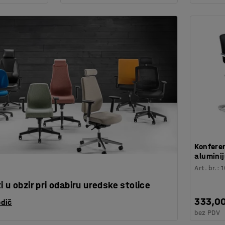
Konferen
alumini
Art. br.
:
i u obzir pri odabiru uredske stolice
333,0
odič
bez PDV