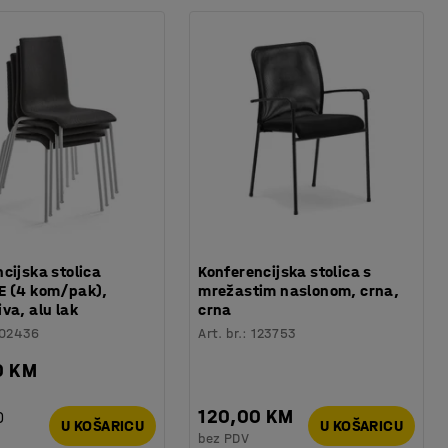
cijska stolica
Konferencijska stolica s
E (4 kom/pak),
mrežastim naslonom, crna,
va, alu lak
crna
102436
Art. br.
:
123753
0 KM
120,00 KM
)
U KOŠARICU
U KOŠARICU
bez PDV