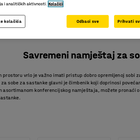
 i analitičkih aktivnosti.
Kolačići
e kolačića
Odbaci sve
Prihvati s
Savremeni namještaj za s
prostoru vrlo je važno imati pristup dobro opremljenoj sobi z
a sobe za sastanke glavni je čimbenik koji doprinosi povećanju
 asortimanom konferencijskog namještaja, možete pronaći op
sastanke.