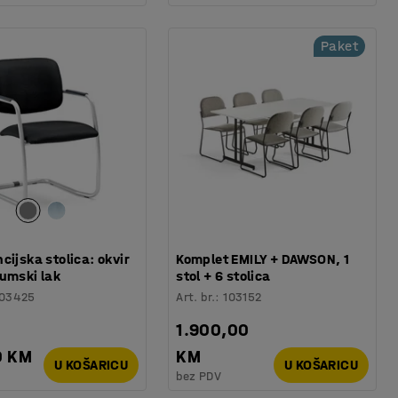
Paket
cijska stolica: okvir
Komplet EMILY + DAWSON, 1
jumski lak
stol + 6 stolica
103425
Art. br.
:
103152
1.900,00
0 KM
KM
U KOŠARICU
U KOŠARICU
bez PDV