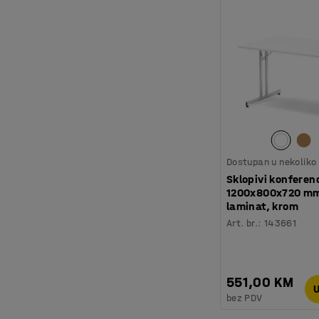
Dostupan u nekoliko 
Sklopivi konferenc
1200x800x720 mm,
laminat, krom
Art. br.
:
143661
551,00 KM
U
bez PDV