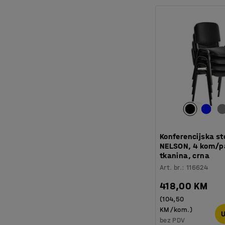
Konferencijska st
NELSON, 4 kom/p
tkanina, crna
Art. br.
:
116624
418,00 KM
(104,50
KM/kom.)
U
bez PDV