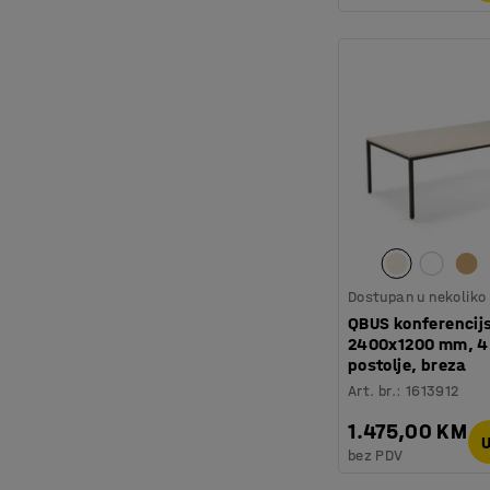
Dostupan u nekoliko 
QBUS konferencijs
2400x1200 mm, 4 
postolje, breza
Art. br.
:
1613912
1.475,00 KM
U
bez PDV