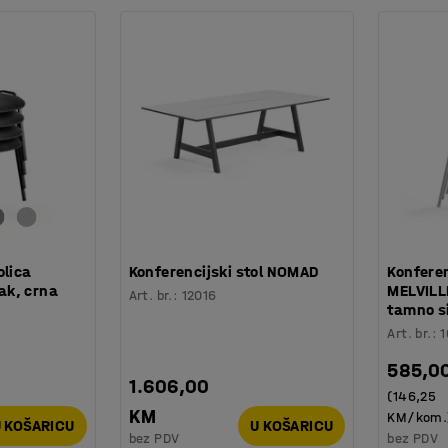
olica
Konferencijski stol NOMAD
Konferen
ak, crna
MELVILL
Art. br.
:
12016
tamno si
Art. br.
:
585,0
1.606,00
(146,25
KM
KM/kom.
 KOŠARICU
U KOŠARICU
bez PDV
bez PDV