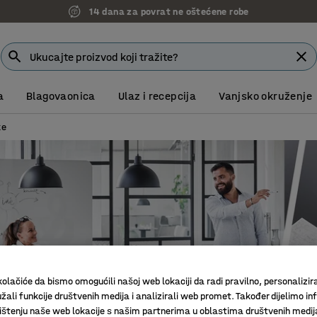
14 dana za povrat ne oštećene robe
a
Blagovaonica
Ulaz i recepcija
Vanjsko okruženje
ke
olačiće da bismo omogućili našoj web lokaciji da radi pravilno, personalizira
žali funkcije društvenih medija i analizirali web promet. Također dijelimo in
štenju naše web lokacije s našim partnerima u oblastima društvenih medij