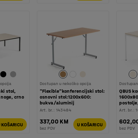
opcija
Dostupan u nekoliko opcija
Dostupan 
ki stol,
"Flexible"konferencijski stol:
QBUS kon
noge, crno
osnovni stol:1200x600:
1600x80
bukva/aluminij
postolje
Art. br.
:
143484
Art. br.
:
1
337,00 KM
602,0
 KOŠARICU
U KOŠARICU
bez PDV
bez PDV