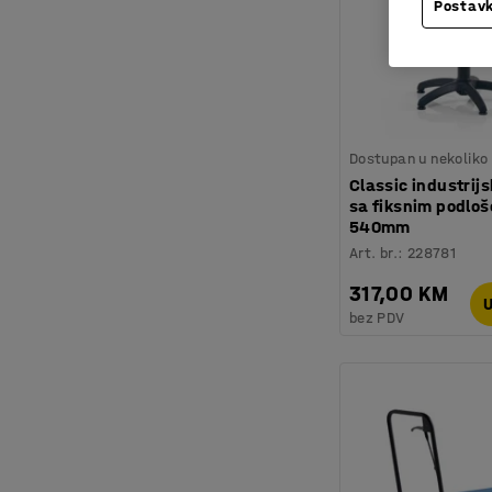
Postavk
Dostupan u nekoliko 
Classic industrijs
sa fiksnim podlo
540mm
Art. br.
:
228781
317,00 KM
U
bez PDV