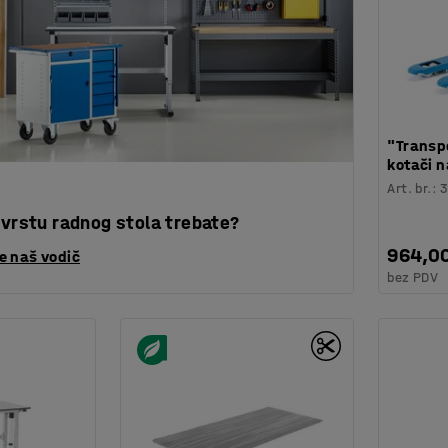
"Transpo
kotači n
Art. br.
:
 vrstu radnog stola trebate?
964,0
te naš vodič
bez PDV