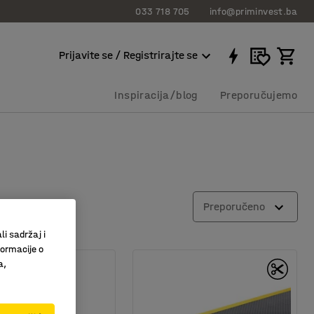
033 718 705
info@priminvest.ba
Prijavite se / Registrirajte se
Inspiracija/blog
Preporučujemo
Preporučeno
li sadržaj i
formacije o
a,