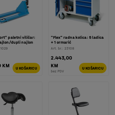
rt" paletni viličar:
"Flex" radna kolica: 5 ladica
ajlon/dupli najlon
+ 1 ormarić
31029
Art. br.
:
23108
2.443,00
0 KM
KM
U KOŠARICU
U KOŠARICU
bez PDV