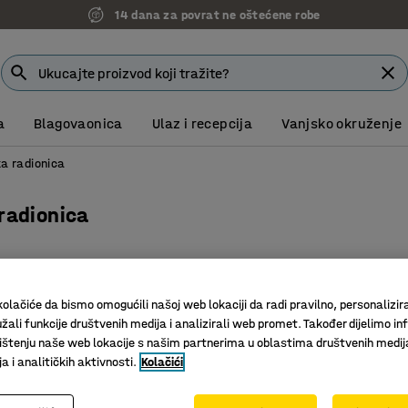
14 dana za povrat ne oštećene robe
a
Blagovaonica
Ulaz i recepcija
Vanjsko okruženje
a radionica
radionica
olačiće da bismo omogućili našoj web lokaciji da radi pravilno, personalizira
žali funkcije društvenih medija i analizirali web promet. Također dijelimo in
štenju naše web lokacije s našim partnerima u oblastima društvenih medij
 i analitičkih aktivnosti.
Kolačići