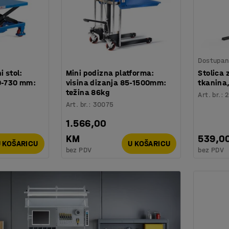
Dostupan 
i stol:
Mini podizna platforma:
Stolica 
20-730 mm:
visina dizanja 85-1500mm:
tkanina
težina 86kg
Art. br.
:
2
Art. br.
:
30075
1.566,00
KM
539,0
 KOŠARICU
U KOŠARICU
bez PDV
bez PDV