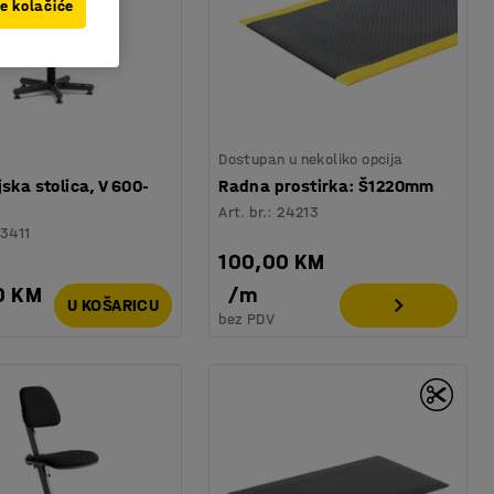
ve kolačiće
Dostupan u nekoliko opcija
jska stolica, V 600-
Radna prostirka: Š1220mm
Art. br.
:
24213
3411
100,00 KM
0 KM
/
m
U KOŠARICU
bez PDV