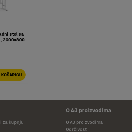
dni stol sa
m, 2000x800
 KOŠARICU
O AJ proizvodima
či za kupnju
O AJ proizvodima
Održivost