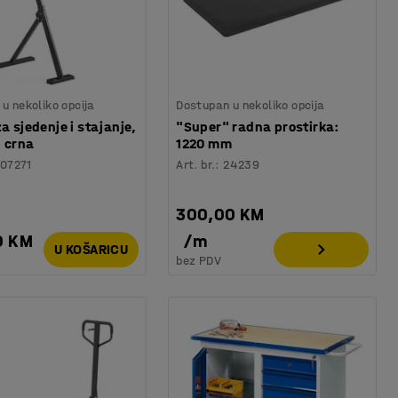
u nekoliko opcija
Dostupan u nekoliko opcija
za sjedenje i stajanje,
"Super" radna prostirka:
, crna
1220 mm
07271
Art. br.
:
24239
300,00 KM
0 KM
/
m
U KOŠARICU
bez PDV