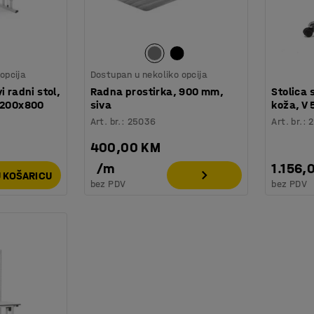
opcija
Dostupan u nekoliko opcija
i radni stol,
Radna prostirka, 900 mm,
Stolica
 1200x800
siva
koža, V
Art. br.
:
25036
Art. br.
:
2
400,00 KM
/
m
1.156,
 KOŠARICU
bez PDV
bez PDV