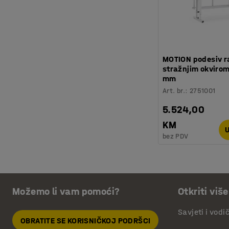
MOTION podesiv ra
stražnjim okviro
mm
Art. br.
:
2751001
5.524,00
KM
U
bez PDV
Možemo li vam pomoći?
Otkriti više
Savjeti i vodi
OBRATITE SE KORISNIČKOJ PODRŠCI