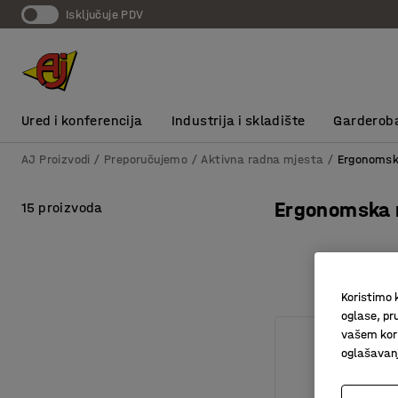
Isključuje PDV
Ured i konferencija
Industrija i skladište
Garderob
AJ Proizvodi
Preporučujemo
Aktivna radna mjesta
Ergonomsk
Ergonomska 
15 proizvoda
Koristimo k
oglase, pru
vašem kori
oglašavanja