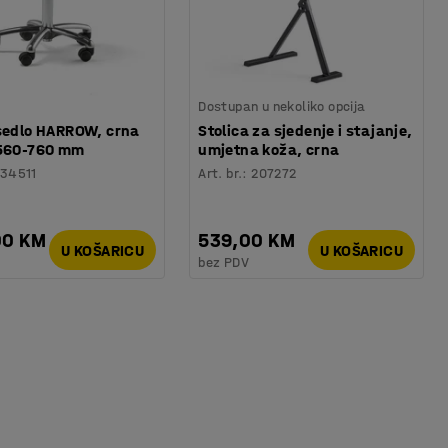
Dostupan u nekoliko opcija
 sedlo HARROW, crna
Stolica za sjedenje i stajanje,
 560-760 mm
umjetna koža, crna
34511
Art. br.
:
207272
00 KM
539,00 KM
U KOŠARICU
U KOŠARICU
bez PDV