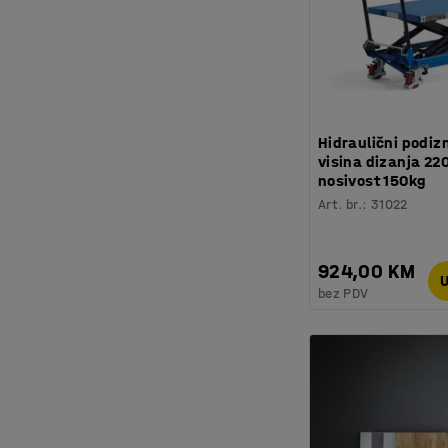
Hidraulični podizn
visina dizanja 2
nosivost 150kg
Art. br.
:
31022
924,00 KM
U
bez PDV