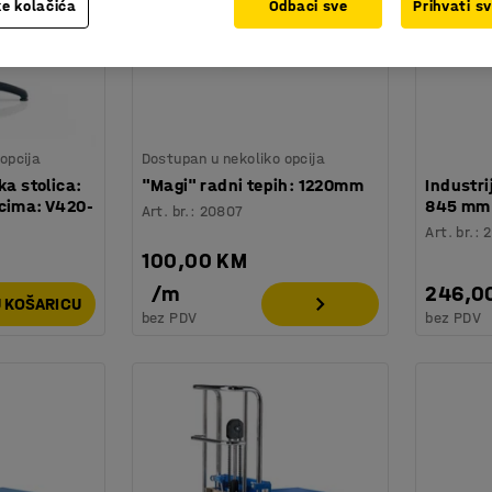
e kolačića
Odbaci sve
Prihvati s
opcija
Dostupan u nekoliko opcija
ka stolica:
"Magi" radni tepih: 1220mm
Industri
šcima: V420-
845 mm
Art. br.
:
20807
Art. br.
:
2
100,00 KM
/
m
246,0
 KOŠARICU
bez PDV
bez PDV