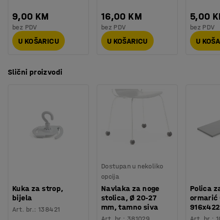
9,00 KM
16,00 KM
5,00 
bez PDV
bez PDV
bez PDV
U KOŠARICU
U KOŠARICU
U KOŠ
Slični proizvodi
Dostupan u nekoliko
opcija
Kuka za strop,
Navlaka za noge
Polica z
bijela
stolica, Ø 20-27
ormarić
mm, tamno siva
916x422
Art. br.
:
138421
Art. br.
:
381029
Art. br.
:
1