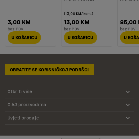
(13,00 KM/kom.)
3,00 KM
13,00 KM
85,00
bez PDV
bez PDV
bez PDV
U KOŠARICU
U KOŠARICU
U KOŠ
OBRATITE SE KORISNIČKOJ PODRŠCI
Otkriti više
O AJ proizvodima
Uvjeti prodaje