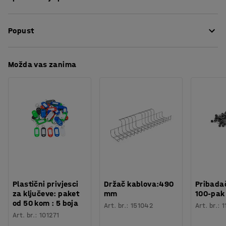
imate stupove na oba kraja vaše barijere i osigurava vam
Visina
:
99
mm
da nema praznine gdje ljudi mogu zaobići prepreku. Zidni
Popust
Širina
:
15
mm
nosač je također odličan izbor ukoliko planirate
Boja
:
Crna
dugotrajnije ograditi neki prostor.
Materijal
:
Plastika
Preuzmite upute za održavanjen
Možda vas zanima
Potreban broj osoba
:
1
Procjena vremena
:
5
Min
Težina
:
0,03
kg
Plastični privjesci
Držač kablova:490
Pribadač
za ključeve: paket
mm
100-pak
od 50 kom : 5 boja
Art. br.
:
151042
Art. br.
:
1
Art. br.
:
101271