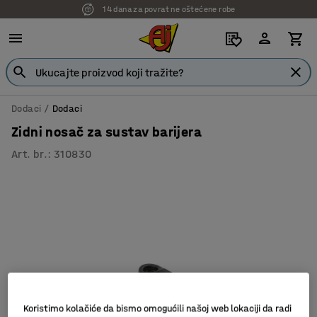
14 dana za povrat ne oštećene robe
Dodaci
Dodaci
Zidni nosač za sustav barijera
Art. br.
:
310830
Koristimo kolačiće da bismo omogućili našoj web lokaciji da radi