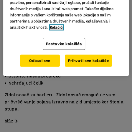
pravilno, personalizirali sadržaj i oglase, pružali funkcije
društvenih medija i analizirali web promet. Također dijelimo
informacije o vašem korištenju naše web lokacije s našim
partnerima u oblastima društvenih medija, oglašavanja i
analitičkih aktivnosti.
Kolačići
Postavke kolačića
Odbaci sve
Prihvati sve kolačiće
Uštedite prostor
Stvorite fiksnu prepreku
Nehrđajući čelik
Zidni nosač za barijeru. Zidni nosač omogućuje vam
pričvršćivanje pojasa izravno na zid umjesto korištenja
stupa.
Više