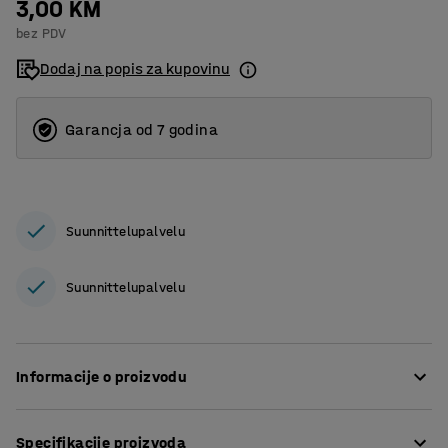
3,00 KM
bez PDV
Dodaj na popis za kupovinu
Garancja od 7 godina
Suunnittelupalvelu
Suunnittelupalvelu
Informacije o proizvodu
Ovaj zidni nosač omogućuje vam pričvršćivanje barijere
Specifikacije proizvoda
izravno na zid. To vam štedi prostor, jer nema potrebe da