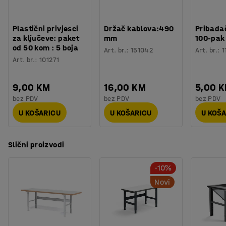
Procjena vremena
:
30
Min
ključa. Svaka ladica se može izvući 100% za lakši
Materijal:
Metal
...
Težina
:
63,6
kg
pristup.
Montaža
:
Dolazi nesastavljeno
Prikaži više
Plastični privjesci
Držač kablova:490
Pribadač
za ključeve: paket
mm
100-pak
od 50 kom : 5 boja
Art. br.
:
151042
Art. br.
:
1
Art. br.
:
101271
9,00 KM
16,00 KM
5,00 
bez PDV
bez PDV
bez PDV
U KOŠARICU
U KOŠARICU
U KOŠ
Slični proizvodi
-10%
Novi