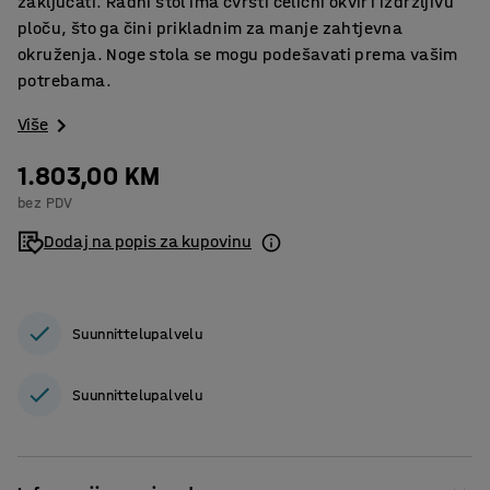
zaključati. Radni stol ima čvrsti čelični okvir i izdržljivu
ploču, što ga čini prikladnim za manje zahtjevna
okruženja. Noge stola se mogu podešavati prema vašim
potrebama.
Više
1.803,00 KM
bez PDV
Dodaj na popis za kupovinu
Suunnittelupalvelu
Suunnittelupalvelu