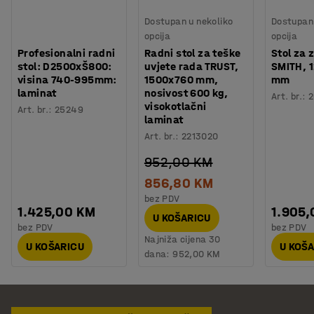
Dostupan u nekoliko
Dostupan 
opcija
opcija
Profesionalni radni
Radni stol za teške
Stol za 
stol: D2500xŠ800:
uvjete rada TRUST,
SMITH, 
visina 740-995mm:
1500x760 mm,
mm
laminat
nosivost 600 kg,
Art. br.
:
2
visokotlačni
Art. br.
:
25249
laminat
Art. br.
:
2213020
952,00 KM
856,80 KM
bez PDV
1.425,00 KM
1.905
U KOŠARICU
bez PDV
bez PDV
Najniža cijena 30
U KOŠARICU
U KOŠ
dana:
952,00 KM