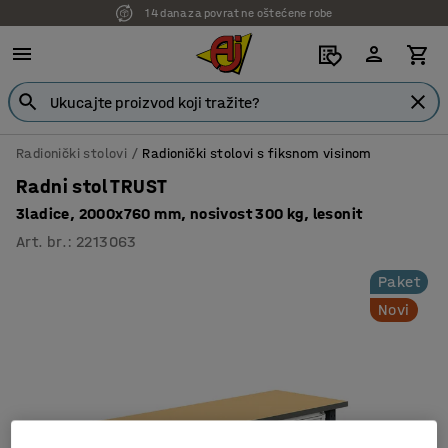
14 dana za povrat ne oštećene robe
Radionički stolovi
Radionički stolovi s fiksnom visinom
Radni stol TRUST
3ladice, 2000x760 mm, nosivost 300 kg, lesonit
Art. br.
:
2213063
Paket
Novi